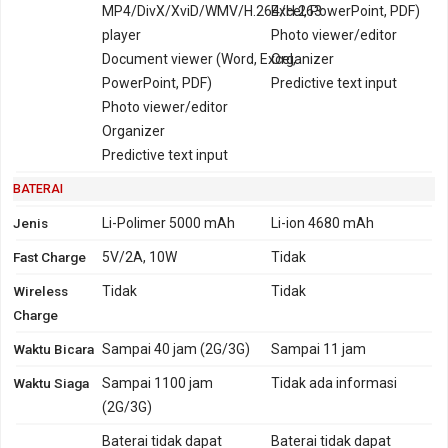
MP4/DivX/XviD/WMV/H.264/H.263
Excel, PowerPoint, PDF)
player
Photo viewer/editor
Document viewer (Word, Excel,
Organizer
PowerPoint, PDF)
Predictive text input
Photo viewer/editor
Organizer
Predictive text input
BATERAI
Jenis
Li-Polimer 5000 mAh
Li-ion 4680 mAh
Fast Charge
5V/2A, 10W
Tidak
Wireless
Tidak
Tidak
Charge
Waktu Bicara
Sampai 40 jam (2G/3G)
Sampai 11 jam
Waktu Siaga
Sampai 1100 jam
Tidak ada informasi
(2G/3G)
Baterai tidak dapat
Baterai tidak dapat