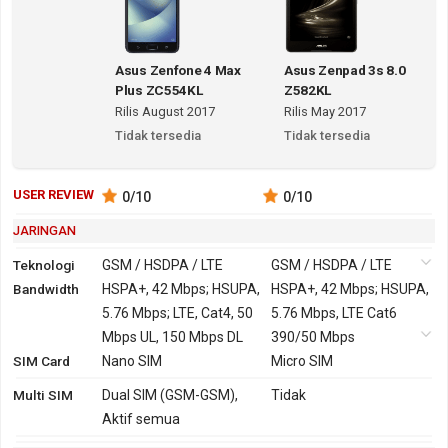
Asus Zenfone 4 Max
Asus Zenpad 3s 8.0
Plus ZC554KL
Z582KL
Rilis August 2017
Rilis May 2017
Tidak tersedia
Tidak tersedia
USER REVIEW
0
/10
0
/10
JARINGAN
Teknologi
GSM / HSDPA / LTE
GSM / HSDPA / LTE
Bandwidth
2G
GSM 850, 900, 1800,
HSPA+, 42 Mbps; HSUPA,
GSM 850, 900, 1800,
HSPA+, 42 Mbps; HSUPA,
1900
5.76 Mbps; LTE, Cat4, 50
1900
5.76 Mbps, LTE Cat6
3G
HSDPA 850, 900,
Mbps UL, 150 Mbps DL
HSDPA 850, 900,
390/50 Mbps
SIM Card
2100
Nano SIM
2100
Micro SIM
4G
LTE 800, 850, 900, 1800,
LTE 700. 800, 850, 1800,
Multi SIM
Dual SIM (GSM-GSM),
Tidak
2100, 2600
2100, 2600
Aktif semua
TD-LTE 2300
TD-LTE 2500, 2600