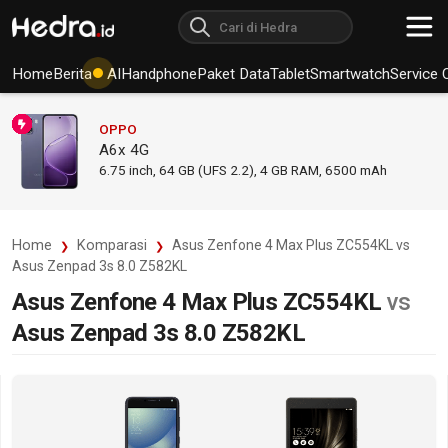
Home
Berita
AI
Handphone
Paket Data
Tablet
Smartwatch
Service 
OPPO
A6x 4G
6.75
inch,
64 GB (UFS 2.2), 4 GB RAM
,
6500 mAh
Home
Komparasi
Asus Zenfone 4 Max Plus ZC554KL vs
Asus Zenpad 3s 8.0 Z582KL
Asus Zenfone 4 Max Plus ZC554KL
vs
Asus Zenpad 3s 8.0 Z582KL