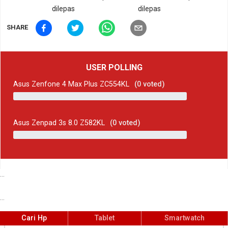
dilepas
dilepas
SHARE
USER POLLING
Asus Zenfone 4 Max Plus ZC554KL
(
0
voted)
Asus Zenpad 3s 8.0 Z582KL
(
0
voted)
...
...
Cari Hp
Tablet
Smartwatch