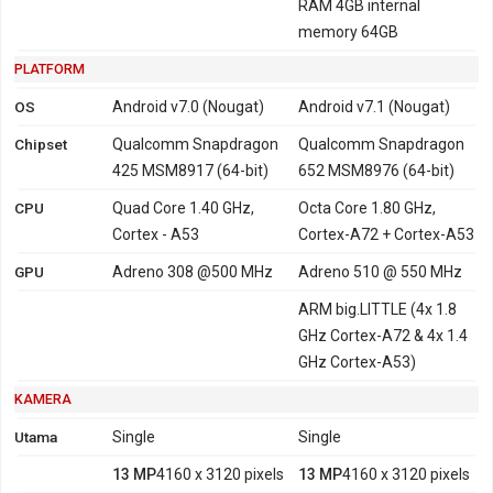
RAM 4GB internal
memory 64GB
PLATFORM
OS
Android v7.0 (Nougat)
Android v7.1 (Nougat)
Chipset
Qualcomm Snapdragon
Qualcomm Snapdragon
425 MSM8917 (64-bit)
652 MSM8976 (64-bit)
CPU
Quad Core 1.40 GHz,
Octa Core 1.80 GHz,
Cortex - A53
Cortex-A72 + Cortex-A53
GPU
Adreno 308 @500 MHz
Adreno 510 @ 550 MHz
ARM big.LITTLE (4x 1.8
GHz Cortex-A72 & 4x 1.4
GHz Cortex-A53)
KAMERA
Utama
Single
Single
13 MP
4160 x 3120 pixels
13 MP
4160 x 3120 pixels