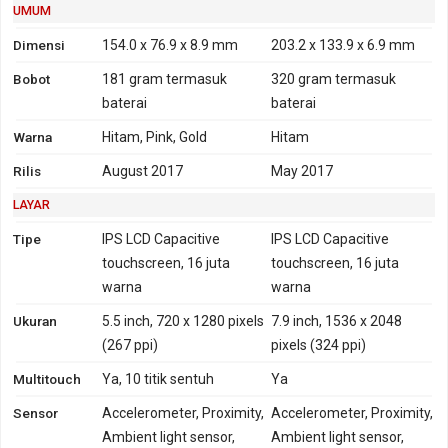
UMUM
GPRS
Ya
Ya
EDGE
Ya
Ya
Dimensi
154.0 x 76.9 x 8.9 mm
203.2 x 133.9 x 6.9 mm
Bobot
181 gram
termasuk
320 gram
termasuk
baterai
baterai
Warna
Hitam, Pink, Gold
Hitam
Rilis
August 2017
May 2017
LAYAR
Tipe
IPS LCD Capacitive
IPS LCD Capacitive
touchscreen, 16 juta
touchscreen, 16 juta
warna
warna
Ukuran
5.5 inch, 720 x 1280 pixels
7.9 inch, 1536 x 2048
(267 ppi)
pixels (324 ppi)
Multitouch
Ya, 10 titik sentuh
Ya
Sensor
Accelerometer, Proximity,
Accelerometer, Proximity,
Ambient light sensor,
Ambient light sensor,