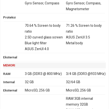
Gyro Sensor, Compass
Gyro Sensor, Compass,
Magnetometer
Proteksi
70.64 % Screen to body
71.26 % Screen to body
ratio
ratio
2.5D curved glass screen
ASUS ZenUI 3.5
Blue light filter
Metal body
ASUS ZenUI 4.0
Eksternal
MEMORI
RAM
3 GB (DDR3 @ 800 MHz)
3/4 GB (DDR3 @933 MHz)
Internal
32 GB
32/64 GB
Eksternal
MicroSD, 256 GB
MicroSD, 256 GB
RAM 3GB internal
memory 32GB