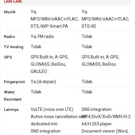
LAIN-LAIN
Musik
Ya,
Ya,
MP3/WAV/eAAC+/FLAC;
MP3/WAV/eAAC+/FLAC;
DTS, NXP Smart PA
DTS HD
Radio
Ya, FM radio
Tidak
TV Analog
Tidak
Tidak
GPS
GPS Built-in, A-GPS,
GPS Built-in, A-GPS,
GLONASS, BeiDou,
GLONASS, BeiDou
GALILEO
Fingerprint
Ya (di depan)
Tidak
Water
Tidak
Tidak
Resistant
Lainnya
VoLTE (voice over LTE)
SNS integration
Active noise cancellation with
MP4/DivX/XviD/WMV/H.2
dedicated mic
64/H.263 player
SNS integration
Document viewer (Word,