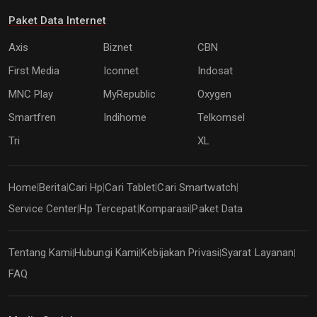
Paket Data Internet
Axis
Biznet
CBN
First Media
Iconnet
Indosat
MNC Play
MyRepublic
Oxygen
Smartfren
Indihome
Telkomsel
Tri
XL
Home
Berita
Cari Hp
Cari Tablet
Cari Smartwatch
|
|
|
|
|
Service Center
Hp Tercepat
Komparasi
Paket Data
|
|
|
Tentang Kami
Hubungi Kami
Kebijakan Privasi
Syarat Layanan
|
|
|
|
FAQ