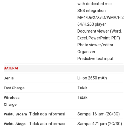
with dedicated mic
SNS integration
MP4/DivX/XviD/WMV/H.2
64/H.263 player
Document viewer (Word,
Excel, PowerPoint, PDF)
Photo viewer/editor
Organizer
Predictive text input
BATERAI
Jenis
Li-ion 2650 mAh
Fast Charge
Tidak
Wireless
Tidak
Charge
Waktu Bicara
Tidak ada informasi
Sampai 16 jam (2G/3G)
Waktu Siaga
Tidak ada informasi
Sampai 471 jam (2G/3G)