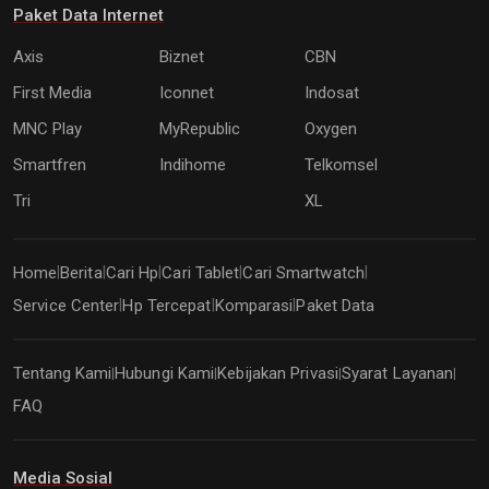
Paket Data Internet
Axis
Biznet
CBN
First Media
Iconnet
Indosat
MNC Play
MyRepublic
Oxygen
Smartfren
Indihome
Telkomsel
Tri
XL
Home
Berita
Cari Hp
Cari Tablet
Cari Smartwatch
|
|
|
|
|
Service Center
Hp Tercepat
Komparasi
Paket Data
|
|
|
Tentang Kami
Hubungi Kami
Kebijakan Privasi
Syarat Layanan
|
|
|
|
FAQ
Media Sosial