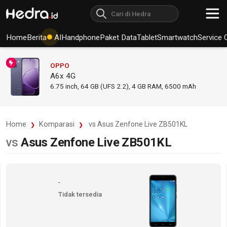
Home
Berita
AI
Handphone
Paket Data
Tablet
Smartwatch
Service 
OPPO
A6x 4G
6.75
inch,
64 GB (UFS 2.2), 4 GB RAM
,
6500 mAh
Home
Komparasi
vs Asus Zenfone Live ZB501KL
vs
Asus Zenfone Live ZB501KL
-
Tidak tersedia