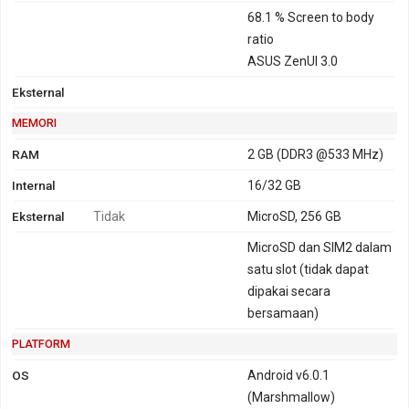
68.1 % Screen to body
ratio
ASUS ZenUI 3.0
Eksternal
MEMORI
RAM
2 GB (DDR3 @533 MHz)
Internal
16/32 GB
Eksternal
Tidak
MicroSD, 256 GB
MicroSD dan SIM2 dalam
satu slot (tidak dapat
dipakai secara
bersamaan)
PLATFORM
OS
Android v6.0.1
(Marshmallow)