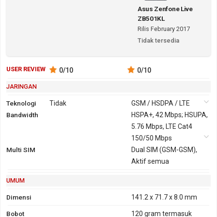
Asus Zenfone Live
ZB501KL
Rilis February 2017
Tidak tersedia
USER REVIEW
0
/10
0
/10
JARINGAN
Teknologi
Tidak
GSM / HSDPA / LTE
Bandwidth
2G
GSM 850,
3G
HSPA+, 42 Mbps; HSUPA,
HSDPA
900, 1800,
5.76 Mbps, LTE Cat4
900, 1900,
1900
150/50 Mbps
2100
Multi SIM
GPRS
Ya
EDGE
Ya
Dual SIM (GSM-GSM),
Aktif semua
UMUM
Dimensi
141.2 x 71.7 x 8.0 mm
Bobot
120 gram
termasuk