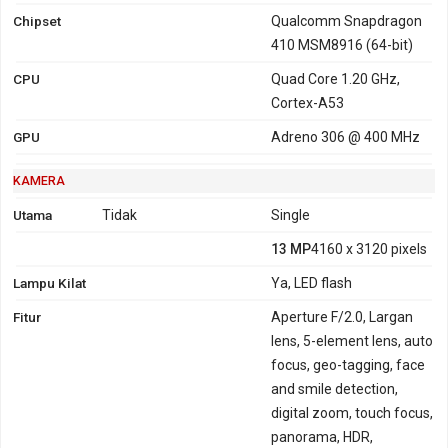
Chipset
Qualcomm Snapdragon
410 MSM8916 (64-bit)
CPU
Quad Core 1.20 GHz,
Cortex-A53
GPU
Adreno 306 @ 400 MHz
KAMERA
Utama
Tidak
Single
13 MP
4160 x 3120 pixels
Lampu Kilat
Ya, LED flash
Fitur
Aperture F/2.0, Largan
lens, 5-element lens, auto
focus, geo-tagging, face
and smile detection,
digital zoom, touch focus,
panorama, HDR,