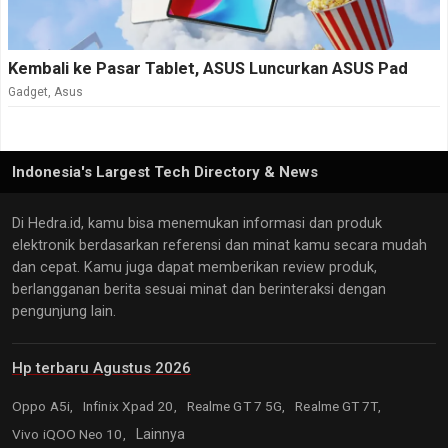
Kembali ke Pasar Tablet, ASUS Luncurkan ASUS Pad
Gadget
,
Asus
Indonesia's Largest Tech Directory & News
Di Hedra.id, kamu bisa menemukan informasi dan produk
elektronik berdasarkan referensi dan minat kamu secara mudah
dan cepat. Kamu juga dapat memberikan review produk,
berlangganan berita sesuai minat dan berinteraksi dengan
pengunjung lain.
Hp terbaru Agustus 2026
Oppo A5i,
Infinix Xpad 20,
Realme GT 7 5G,
Realme GT 7T,
Vivo iQOO Neo 10,
Lainnya