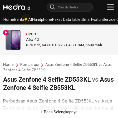
Home
Berita
AI
Handphone
Paket Data
Tablet
Smartwatch
Service 
OPPO
A6x 4G
6.75
inch,
64 GB (UFS 2.2), 4 GB RAM
,
6500 mAh
Home
Komparasi
Asus Zenfone 4 Selfie ZD553KL vs Asus
Zenfone 4 Selfie ZB553KL
Asus Zenfone 4 Selfie ZD553KL
vs
Asus
Zenfone 4 Selfie ZB553KL
Perbedaan Asus Zenfone 4 Selfie ZD553KL vs Asus
Zenfone 4 Selfie ZB553KL dapat dilihat dari berbagai
+ Baca Selengkapnya
aspek. Asus Zenfone 4 Selfie ZD553KL yang dirilis