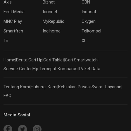
Axis
Biznet
CBN
First Media
Iconnet
Indosat
MNC Play
MyRepublic
Oxygen
Smartfren
Indihome
Telkomsel
Tri
XL
Home
Berita
Cari Hp
Cari Tablet
Cari Smartwatch
|
|
|
|
|
Service Center
Hp Tercepat
Komparasi
Paket Data
|
|
|
Tentang Kami
Hubungi Kami
Kebijakan Privasi
Syarat Layanan
|
|
|
|
FAQ
Media Sosial