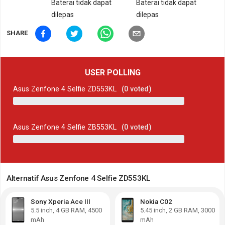
Baterai tidak dapat
Baterai tidak dapat
dilepas
dilepas
SHARE
USER POLLING
Asus Zenfone 4 Selfie ZD553KL
(
0
voted)
Asus Zenfone 4 Selfie ZB553KL
(
0
voted)
Alternatif Asus Zenfone 4 Selfie ZD553KL
Sony Xperia Ace III
Nokia C02
5.5
inch,
4 GB RAM
,
4500
5.45
inch,
2 GB RAM
,
3000
mAh
mAh