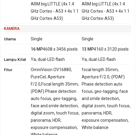
ARM big.LITTLE (4x 1.4
ARM big.LITTLE (4x 1.4
GHz Cortex - A53 + 4x 1.1
GHz Cortex - A53 + 4x 1.1
GHz Cortex-A53)
GHz Cortex-A53)
KAMERA
Utama
Single
Single
16 MP
4608 x 3456 pixels
13 MP
4160 x 3120 pixels
Lampu Kilat
Ya, dual-LED flash
Ya, dual-LED flash
Fitur
OmniVision OV16880,
focal length 35mm,
PureCel, Aperture
Aperture F/2.0, (PDAF)
F/2.0,Focal length 35mm,
Phase detection auto
(PDAF) Phase detection
focus, geo-tagging, face
auto focus, geo-tagging,
and smile detection,
face and smile detection,
digital zoom, touch focus,
digital zoom, touch focus,
panorama, HDR,
panorama, HDR,
exposure compensation,
exposure compensation,
White balance
White balance