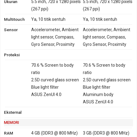
Ukuran
5.5 inch, 720 x 1280 pixels
5.5 inch, 720 x 1280 pixels
1800, 2100, 2600 - versi
Pada segmen fotografi, Asus Zenfone 4 Selfie
(267 ppi)
(267 ppi)
Taiwan, Jepang,
ZD553KL dan Asus Zenfone 4 Selfie ZB553KL
Multitouch
Hongkong, Philipina,
Ya, 10 titik sentuh
Ya, 10 titik sentuh
menawarkan kamera utama di body belakang dengan
Brazil
Sensor
Accelerometer, Ambient
Accelerometer, Ambient
jumlah lensa yang sama. Berikut rincian spesifikasi
TD-LTE 2500 - versi
light sensor, Compass,
light sensor, Compass,
kamera keduanya:
Taiwan, Jepang,
Gyro Sensor, Proximity
Gyro Sensor, Proximity
Hongkong, Philipina,
Kamera Asus Zenfone 4 Selfie ZD553KL
Proteksi
Brazil
Kamera utama
:
1 Lensa (16 MP)
70.6 % Screen to body
70.6 % Screen to body
GPRS
Ya
Ya
EDGE
Ya
Ya
LED flash
:
dual-LED flash
ratio
ratio
Video recording
:
1080p@30fps
2.5D curved glass screen
2.5D curved glass screen
Kamera depan
:
1 Lensa (Dual Camera 20 MP (Aperture F/2.0,
Blue light filter
Blue light filter
31mm, OmniVision OV20880, PureCel) & 8 MP (12mm,
ASUS ZenUI 4.0
Aluminum body
OmniVision OV8856, 6 element lens), 1080@30fps,)
ASUS ZenUI 4.0
Eksternal
Kamera Asus Zenfone 4 Selfie ZB553KL
Kamera utama
:
1 Lensa (13 MP)
MEMORI
LED flash
:
dual-LED flash
RAM
4 GB (DDR3 @ 800 MHz)
3 GB (DDR3 @ 800 MHz)
Video recording
:
1080p@30fps