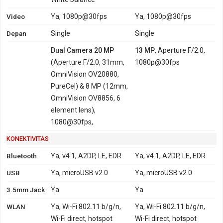
Video
Ya, 1080p@30fps
Ya, 1080p@30fps
Depan
Single
Single
Dual Camera 20 MP
13 MP
, Aperture F/2.0,
(Aperture F/2.0, 31mm,
1080p@30fps
OmniVision OV20880,
PureCel) & 8 MP (12mm,
OmniVision OV8856, 6
element lens),
1080@30fps,
KONEKTIVITAS
Bluetooth
Ya, v4.1, A2DP, LE, EDR
Ya, v4.1, A2DP, LE, EDR
USB
Ya, microUSB v2.0
Ya, microUSB v2.0
3.5mm Jack
Ya
Ya
WLAN
Ya, Wi-Fi 802.11 b/g/n,
Ya, Wi-Fi 802.11 b/g/n,
Wi-Fi direct, hotspot
Wi-Fi direct, hotspot