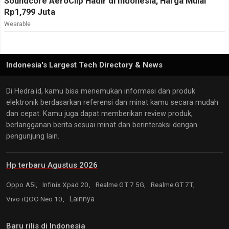
Soundcore AeroClip Hadir di Indonesia, Harga Mulai
Rp1,799 Juta
Wearable
Indonesia's Largest Tech Directory & News
Di Hedra.id, kamu bisa menemukan informasi dan produk
elektronik berdasarkan referensi dan minat kamu secara mudah
dan cepat. Kamu juga dapat memberikan review produk,
berlangganan berita sesuai minat dan berinteraksi dengan
pengunjung lain.
Hp terbaru Agustus 2026
Oppo A5i,
Infinix Xpad 20,
Realme GT 7 5G,
Realme GT 7T,
Vivo iQOO Neo 10,
Lainnya
Baru rilis di Indonesia