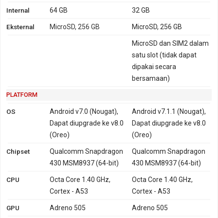
Internal
64 GB
32 GB
Kamera depan
:
1 Lensa (13 MP, Aperture F/2.0,
1080p@30fps)
Eksternal
MicroSD, 256 GB
MicroSD, 256 GB
MicroSD dan SIM2 dalam
Kapasitas baterai kedua perangkat sama, dengan rincian sebagai
satu slot (tidak dapat
berikut:
dipakai secara
Baterai Asus Zenfone 4 Selfie ZD553KL
: Li-ion 3000 mAh,
bersamaan)
tidak mendukung fast charging
Baterai Asus Zenfone 4 Selfie ZB553KL
: Li-Polimer 3000
PLATFORM
mAh, tidak mendukung fast charging.
OS
Android v7.0 (Nougat),
Android v7.1.1 (Nougat),
Dapat diupgrade ke v8.0
Dapat diupgrade ke v8.0
Perbedaan lebih rinci
Asus Zenfone 4 Selfie ZD553KL
dengan
(Oreo)
(Oreo)
Asus Zenfone 4 Selfie ZB553KL
dapat dipelajari melalui tabel
Chipset
Qualcomm Snapdragon
Qualcomm Snapdragon
perbandingan di bawah.
430 MSM8937 (64-bit)
430 MSM8937 (64-bit)
CPU
Octa Core 1.40 GHz,
Octa Core 1.40 GHz,
Cortex - A53
Cortex - A53
GPU
Adreno 505
Adreno 505