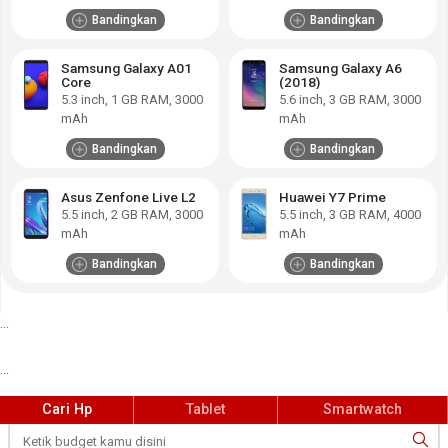
Bandingkan
Bandingkan
Samsung Galaxy A01
Samsung Galaxy A6
Core
(2018)
5.3
inch,
1 GB RAM
,
3000
5.6
inch,
3 GB RAM
,
3000
mAh
mAh
Bandingkan
Bandingkan
Asus Zenfone Live L2
Huawei Y7 Prime
5.5
inch,
2 GB RAM
,
3000
5.5
inch,
3 GB RAM
,
4000
mAh
mAh
Bandingkan
Bandingkan
...
...
Cari Hp
Tablet
Smartwatch