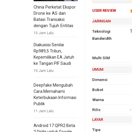
China Perketat Ekspor
USER REVIEW
Drone ke AS dan
Batasi Transaksi
JARINGAN
dengan Tujuh Entitas
Teknologi
T
10 Jam Lalu
Bandwidth
2G
G
Diakuisisi Senilai
9
Rp989,5 Triliun,
1
Kepemilikan EA Jatuh
Multi SIM
3G
ke Tangan PIF Saudi
UMUM
10 Jam Lalu
Dimensi
Deepfake Mengubah
Bobot
Cara Memahami
GPRS
Ya
EDGE
Y
Keterbukaan Informasi
Warna
Publik
Rilis
-
11 Jam Lalu
LAYAR
Android 17 QPR2 Beta
Tipe
2 Dirilis untuk Google