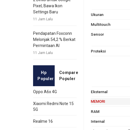
Pixel, Bawa Ikon
Settings Baru
Ukuran
11 Jam Lalu
Multitouch
Pendapatan Foxconn
Sensor
Melonjak 54,2 % Berkat
Permintaan AI
Proteksi
11 Jam Lalu
Hp
Compare
Populer
Populer
Eksternal
Oppo A6x 4G
MEMORI
Xiaomi Redmi Note 15
5G
RAM
Internal
Realme 16