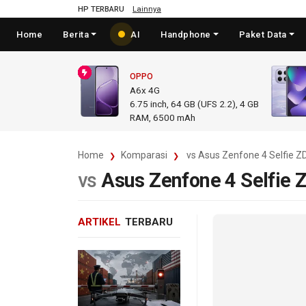
HP TERBARU
Lainnya
Home
Berita
AI
Handphone
Paket Data
OPPO
A6x 4G
6.75
inch,
64 GB (UFS 2.2), 4 GB
RAM
,
6500 mAh
Home
Komparasi
vs Asus Zenfone 4 Selfie 
vs
Asus Zenfone 4 Selfie
ARTIKEL
TERBARU