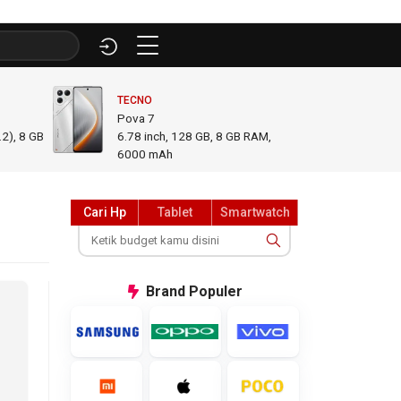
TECNO
INFINI
Pova 7
GT 50
2), 8 GB
6.78
inch,
128 GB, 8 GB RAM
,
6.78
i
6000 mAh
GB R
Cari Hp
Tablet
Smartwatch
Brand
Populer