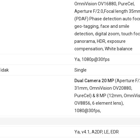
OmniVision OV16880, PureCel,
Aperture F/2.0,Focal length 35m
(PDAF) Phase detection auto foc
geo-tagging, face and smile
detection, digital zoom, touch foc
panorama, HDR, exposure
compensation, White balance
Ya, 1080p@30fps
idak
Single
Dual Camera 20 MP
(Aperture F/
31mm, OmniVision OV20880,
PureCel) & 8 MP (12mm, OmniVis
OV8856, 6 element lens),
1080@30fps,
Ya, v4.1, A2DP, LE, EDR