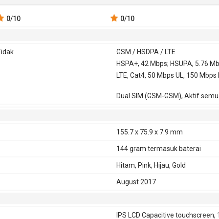
0
/10
0
/10
idak
GSM / HSDPA / LTE
SM 850,
HSPA+, 42 Mbps; HSUPA, 5.76 Mb
00, 1800,
LTE, Cat4, 50 Mbps UL, 150 Mbps
900
Dual SIM (GSM-GSM), Aktif semu
HSDPA 850, 900, 2100 - versi
Global, Indonesia, India
HSDPA 850, 900, 1700, 1900, 2100
155.7 x 75.9 x 7.9 mm
- versi Taiwan, Jepang, Hongkong,
Philipina, Brazil
144 gram
termasuk baterai
a
Hitam, Pink, Hijau, Gold
August 2017
IPS LCD Capacitive touchscreen, 