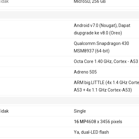
idak
MicroSD, 256 GB
Android v7.0 (Nougat), Dapat
diupgrade ke v8.0 (Oreo)
Qualcomm Snapdragon 430
MSM8937 (64-bit)
Octa Core 1.40 GHz, Cortex - A53
Adreno 505
ARM big.LITTLE (4x 1.4 GHz Corte
A53 + 4x 1.1 GHz Cortex-A53)
idak
Single
16 MP
4608 x 3456 pixels
Ya, dual-LED flash