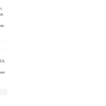
m,
us,
us,
2.0,
ion