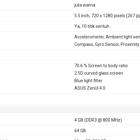
juta warna
5.5 inch, 720 x 1280 pixels (267 pp
Ya, 10 titik sentuh
Accelerometer, Ambient light sen
Compass, Gyro Sensor, Proximity
70.6 % Screen to body ratio
2.5D curved glass screen
Blue light filter
ASUS ZenUI 4.0
4 GB (DDR3 @ 800 MHz)
64 GB