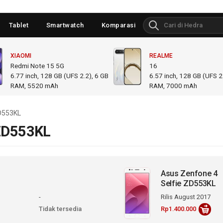
Tablet
Smartwatch
Komparasi
XIAOMI
REALME
Redmi Note 15 5G
16
6.77
inch,
128 GB (UFS 2.2), 6 GB
6.57
inch,
128 GB (UFS 2.
RAM
,
5520 mAh
RAM
,
7000 mAh
ZD553KL
 ZD553KL
Asus Zenfone 4
Selfie ZD553KL
-
Rilis August 2017
Tidak tersedia
Rp1.400.000