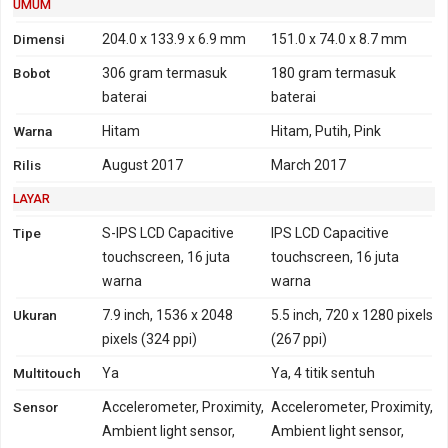
UMUM
4G
LTE 700. 850, 1700, 1900,
FDD-LTE 800, 850, 900,
2100
1800, 1900, 2100, 2600 -
Dimensi
204.0 x 133.9 x 6.9 mm
151.0 x 74.0 x 8.7 mm
G3311
Bobot
306 gram
termasuk
180 gram
termasuk
FDD-LTE 700, 850, 1700,
baterai
baterai
1900, 2100, 2600 - G3313
Warna
Hitam
Hitam, Putih, Pink
GPRS
Ya
Ya
EDGE
Ya
Ya
Rilis
August 2017
March 2017
LAYAR
Tipe
S-IPS LCD Capacitive
IPS LCD Capacitive
touchscreen, 16 juta
touchscreen, 16 juta
warna
warna
Ukuran
7.9 inch, 1536 x 2048
5.5 inch, 720 x 1280 pixels
pixels (324 ppi)
(267 ppi)
Multitouch
Ya
Ya, 4 titik sentuh
Sensor
Accelerometer, Proximity,
Accelerometer, Proximity,
Ambient light sensor,
Ambient light sensor,