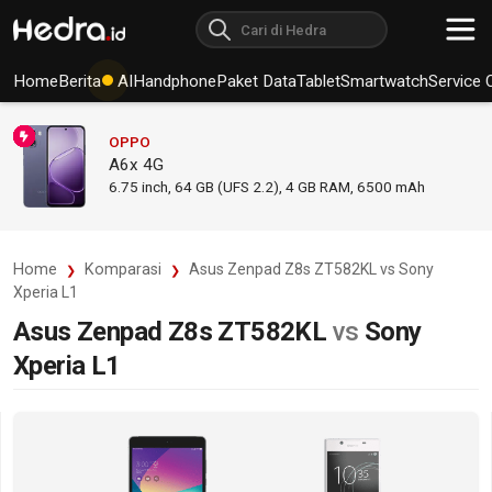
Home
Berita
AI
Handphone
Paket Data
Tablet
Smartwatch
Service 
OPPO
A6x 4G
6.75
inch,
64 GB (UFS 2.2), 4 GB RAM
,
6500 mAh
Home
Komparasi
Asus Zenpad Z8s ZT582KL vs Sony
Xperia L1
Asus Zenpad Z8s ZT582KL
vs
Sony
Xperia L1