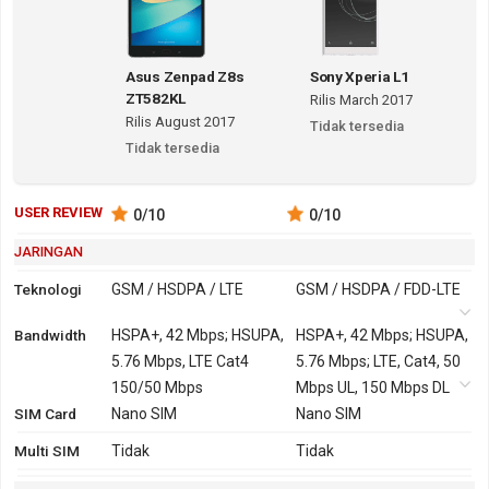
Asus Zenpad Z8s
Sony Xperia L1
ZT582KL
Rilis March 2017
Rilis August 2017
Tidak tersedia
Tidak tersedia
USER REVIEW
0
/10
0
/10
JARINGAN
Teknologi
GSM / HSDPA / LTE
GSM / HSDPA / FDD-LTE
Bandwidth
2G
GSM 850, 900, 1800,
HSPA+, 42 Mbps; HSUPA,
GSM 850, 900, 1800,
HSPA+, 42 Mbps; HSUPA,
1900
5.76 Mbps, LTE Cat4
1900
5.76 Mbps; LTE, Cat4, 50
3G
HSDPA 850, 900, 1900,
150/50 Mbps
HSDPA 850, 900, 1900,
Mbps UL, 150 Mbps DL
SIM Card
2100
Nano SIM
2100 - G3311
Nano SIM
HSDPA 850, 900, 1700,
Multi SIM
Tidak
Tidak
1900, 2100 - G3313