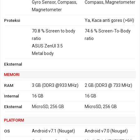
Gyro Sensor, Compass,
Compass, Magnetometer
Magnetometer
Proteksi
Ya, Kaca anti gores (>6H)
70.8 % Screen to body
74.6 % Screen-To-Body
ratio
ratio
ASUS ZenUI 3.5
Metal body
Eksternal
MEMORI
RAM
3 GB (DDR3 @933 MHz)
2 GB (DDR3 @ 733 MHz)
Internal
16 GB
16 GB
Eksternal
MicroSD, 256 GB
MicroSD, 256 GB
PLATFORM
OS
Android v7.1 (Nougat)
Android v7.0 (Nougat)