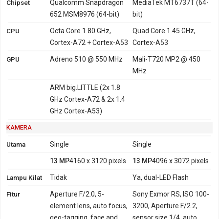
Chipset
Qualcomm Snapdragon
MediaTek MT6737T (64-
652 MSM8976 (64-bit)
bit)
CPU
Octa Core 1.80 GHz,
Quad Core 1.45 GHz,
Cortex-A72 + Cortex-A53
Cortex-A53
GPU
Adreno 510 @ 550 MHz
Mali-T720 MP2 @ 450
MHz
ARM big.LITTLE (2x 1.8
GHz Cortex-A72 & 2x 1.4
GHz Cortex-A53)
KAMERA
Utama
Single
Single
13 MP
4160 x 3120 pixels
13 MP
4096 x 3072 pixels
Lampu Kilat
Tidak
Ya, dual-LED Flash
Fitur
Aperture F/2.0, 5-
Sony Exmor RS, ISO 100-
element lens, auto focus,
3200, Aperture F/2.2,
geo-tagging, face and
sensor size 1/4, auto