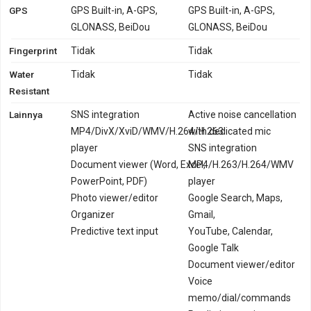
GPS
GPS Built-in, A-GPS,
GPS Built-in, A-GPS,
GLONASS, BeiDou
GLONASS, BeiDou
Fingerprint
Tidak
Tidak
Water
Tidak
Tidak
Resistant
Lainnya
SNS integration
Active noise cancellation
MP4/DivX/XviD/WMV/H.264/H.263
with dedicated mic
player
SNS integration
Document viewer (Word, Excel,
MP4/H.263/H.264/WMV
PowerPoint, PDF)
player
Photo viewer/editor
Google Search, Maps,
Organizer
Gmail,
Predictive text input
YouTube, Calendar,
Google Talk
Document viewer/editor
Voice
memo/dial/commands