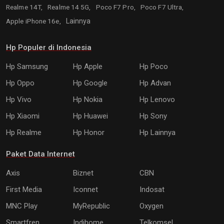
Realme 14T,
Realme 14 5G,
Poco F7 Pro,
Poco F7 Ultra,
Apple iPhone 16e,
Lainnya
Hp Populer di Indonesia
Hp Samsung
Hp Apple
Hp Poco
Hp Oppo
Hp Google
Hp Advan
Hp Vivo
Hp Nokia
Hp Lenovo
Hp Xiaomi
Hp Huawei
Hp Sony
Hp Realme
Hp Honor
Hp Lainnya
Paket Data Internet
Axis
Biznet
CBN
First Media
Iconnet
Indosat
MNC Play
MyRepublic
Oxygen
Smartfren
Indihome
Telkomsel