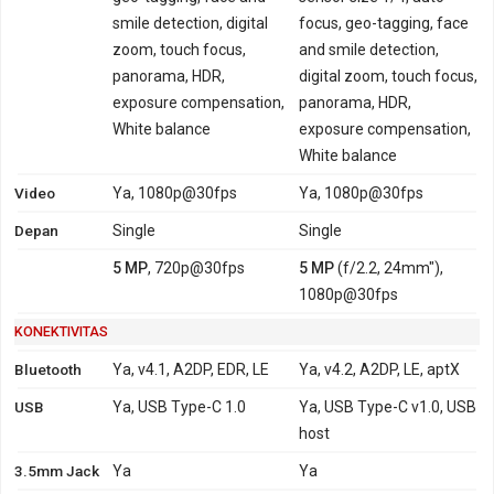
smile detection, digital
focus, geo-tagging, face
zoom, touch focus,
and smile detection,
panorama, HDR,
digital zoom, touch focus,
exposure compensation,
panorama, HDR,
White balance
exposure compensation,
White balance
Video
Ya, 1080p@30fps
Ya, 1080p@30fps
Depan
Single
Single
5 MP
, 720p@30fps
5 MP
(f/2.2, 24mm"),
1080p@30fps
KONEKTIVITAS
Bluetooth
Ya, v4.1, A2DP, EDR, LE
Ya, v4.2, A2DP, LE, aptX
USB
Ya, USB Type-C 1.0
Ya, USB Type-C v1.0, USB
host
3.5mm Jack
Ya
Ya