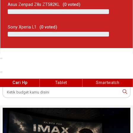
Asus Zenpad Z8s ZT582KL
(
0
voted)
Sony Xperia L1
(
0
voted)
...
...
Cari Hp
Tablet
Smartwatch