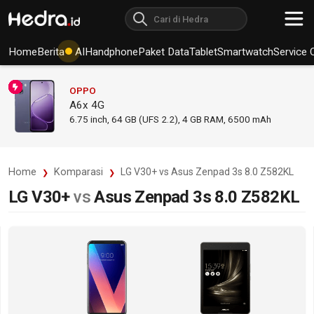
Home
Berita
AI
Handphone
Paket Data
Tablet
Smartwatch
Service 
OPPO
A6x 4G
6.75
inch,
64 GB (UFS 2.2), 4 GB RAM
,
6500 mAh
Home
Komparasi
LG V30+ vs Asus Zenpad 3s 8.0 Z582KL
LG V30+
vs
Asus Zenpad 3s 8.0 Z582KL