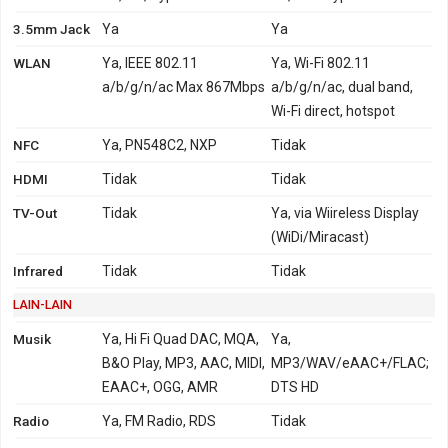
3.5mm Jack
Ya
Ya
WLAN
Ya, IEEE 802.11
Ya, Wi-Fi 802.11
a/b/g/n/ac Max 867Mbps
a/b/g/n/ac, dual band,
Wi-Fi direct, hotspot
NFC
Ya, PN548C2, NXP
Tidak
HDMI
Tidak
Tidak
TV-Out
Tidak
Ya, via Wiireless Display
(WiDi/Miracast)
Infrared
Tidak
Tidak
LAIN-LAIN
Musik
Ya, Hi Fi Quad DAC, MQA,
Ya,
B&O Play, MP3, AAC, MIDI,
MP3/WAV/eAAC+/FLAC;
EAAC+, OGG, AMR
DTS HD
Radio
Ya, FM Radio, RDS
Tidak