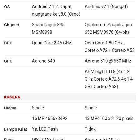
OS
Android 7.1.2, Dapat
Android v7.1 (Nougat)
diupgrade ke v8.0 (Oreo)
Chipset
Snapdragon 835
Qualcomm Snapdragon
MSM8998
652 MSM8976 (64-bit)
CPU
Quad Core 2.45 GHz
Octa Core 1.80 GHz,
Cortex-A72 + Cortex-A53
GPU
Adreno 540
Adreno 510 @ 550 MHz
ARM big.LITTLE (4x 1.8
GHz Cortex-A72 & 4x 1.4
GHz Cortex-A53)
KAMERA
Utama
Single
Single
16 MP
4656x3492
13 MP
4160 x 3120 pixels
Lampu Kilat
Ya, LED Flash
Tidak
Fitur
OIS, PDAF, Laser
Aperture F/2.0, 5-