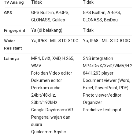
TV Analog
Tidak
Tidak
GPS
GPS Built-in, A-GPS,
GPS Built-in, A-GPS,
GLONASS, Galileo
GLONASS, BeiDou
Fingerprint
Ya (di belakang)
Tidak
Water
Ya, IP68 - MIL-STD-810G
Ya, IP68 - MIL-STD-810G
Resistant
Lainnya
MP4, DviX, XviD, H.265,
SNS integration
WMV
MP4/DivX/XviD/WMV/H.2
Foto dan Video editor
64/H.263 player
Dokumen editor
Document viewer (Word,
Perekam audio
Excel, PowerPoint, PDF)
24bit/48kHz,
Photo viewer/editor
23bit/192kHz
Organizer
Google Daydream/VR
Predictive text input
Pengenal wajah dan
suara
Qualcomm Aqstic