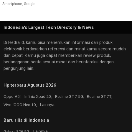
Smartphone
,
Google
Indonesia's Largest Tech Directory & News
Di Hedra.id, kamu bisa menemukan informasi dan produk
elektronik berdasarkan referensi dan minat kamu secara mudah
dan cepat. Kamu juga dapat memberikan review produk,
berlangganan berita sesuai minat dan berinteraksi dengan
pengunjung lain.
Hp terbaru Agustus 2026
Oppo A5i,
Infinix Xpad 20,
Realme GT 7 5G,
Realme GT 7T,
Vivo iQOO Neo 10,
Lainnya
Baru rilis di Indonesia
Galaxy S26 5G,
Lainnya