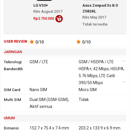
LG V30+
Asus Zenpad 3s 8.0
Z582KL
Rilis August 2017
Rilis May 2017
Rp2.750.000
Tidak tersedia
USER REVIEW
0
/10
0
/10
JARINGAN
Teknologi
GSM / LTE
GSM / HSDPA / LTE
Bandwidth
2G
GSM
GSM 850,
3G
HSPA+, 42 Mbps; HSUPA,
HSDPA
900, 1800,
5.76 Mbps, LTE Cat6
850, 900,
1900
390/50 Mbps
2100
SIM Card
4G
LTE band 2100, 1800, 850,
Nano SIM
LTE 700. 800, 850, 1800,
Micro SIM
2600, 900, 800, 700, 2600,
2100, 2600
Multi SIM
Dual SIM (GSM-GSM),
Tidak
1900, 2300, 2500
TD-LTE 2500, 2600
Aktif semua
GPRS
Ya
Ya
EDGE
Ya
Ya
UMUM
Dimensi
152.7 x 75.4 x 7.4 mm
203.2 x 133.9 x 6.9 mm