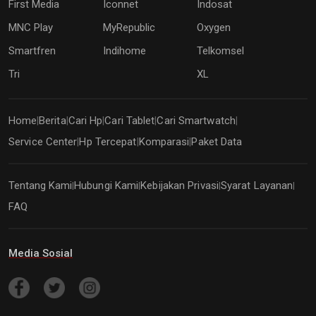
First Media
Iconnet
Indosat
MNC Play
MyRepublic
Oxygen
Smartfren
Indihome
Telkomsel
Tri
XL
Home
Berita
Cari Hp
Cari Tablet
Cari Smartwatch
|
|
|
|
|
Service Center
Hp Tercepat
Komparasi
Paket Data
|
|
|
Tentang Kami
Hubungi Kami
Kebijakan Privasi
Syarat Layanan
|
|
|
|
FAQ
Media Sosial