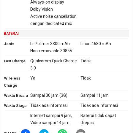
Always-on display
Dolby Vision
Active noise cancellation
dengan dedicated mic
BATERAI
Jenis
Li-Polimer 3300 mAh
Li-ion 4680 mAh
Non-removable 3085V
Fast Charge
Qualcomm Quick Charge
Tidak
3.0
Wireless
Ya
Tidak
Charge
Waktu Bicara
Sampai 30 jam (3G)
Sampai 11 jam
Waktu Siaga
Tidak ada informasi
Tidak ada informasi
Internet sampai 9 jam,
Baterai tidak dapat
Video sampai 14 jam
dilepas