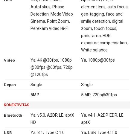
Autofokus, Phase
element lens, auto focus,
Detection, Mode Video
geo-tagging, face and
Sinema, Point Zoom,
smile detection, digital
Perekam Video Hi-Fi
zoom, touch focus,
panorama, HDR,
exposure compensation,
White balance
Video
Ya, 4K @30fps, 1080p
Ya, 1080p@30fps
@30fps @60fps, 720p
@120fps
Depan
Single
Single
5MP
5 MP
, 720p@30fps
KONEKTIVITAS
Bluetooth
Ya, v5.0, A2DP, LE, aptX
Ya, v4.1, A2DP, EDR, LE,
HD
aptX
USB
Ya, 3.1, Type C 1.0
Ya, USB Type-C 1.0