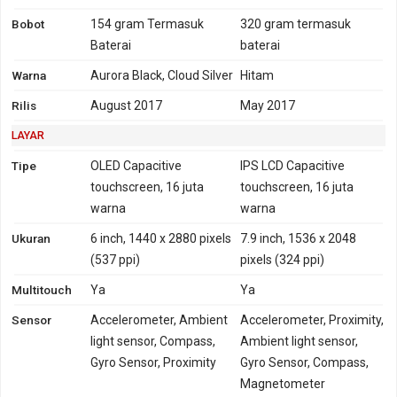
Bobot
154 gram
Termasuk
320 gram
termasuk
Baterai
baterai
Warna
Aurora Black, Cloud Silver
Hitam
Rilis
August 2017
May 2017
LAYAR
Tipe
OLED Capacitive
IPS LCD Capacitive
touchscreen, 16 juta
touchscreen, 16 juta
warna
warna
Ukuran
6 inch, 1440 x 2880 pixels
7.9 inch, 1536 x 2048
(537 ppi)
pixels (324 ppi)
Multitouch
Ya
Ya
Sensor
Accelerometer, Ambient
Accelerometer, Proximity,
light sensor, Compass,
Ambient light sensor,
Gyro Sensor, Proximity
Gyro Sensor, Compass,
Magnetometer