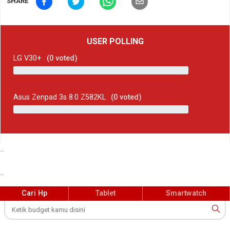
SHARE
USER POLLING
LG V30+
(
0
voted)
Asus Zenpad 3s 8.0 Z582KL
(
0
voted)
...
...
Cari Hp
Tablet
Smartwatch