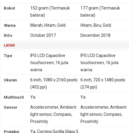
GPRS
Ya
Ya
EDGE
Ya
Ya
Bobot
152 gram
(Termasuk
177 gram
(Termasuk
baterai)
baterai)
Warna
Merah, Hitam, Gold
Hitam, Biru, Gold
Rilis
October 2017
December 2018
LAYAR
Tipe
IPS LCD Capacitive
IPS LCD Capacitive
touchscreen, 16 juta
touchscreen, 16 juta
warna
warna
Ukuran
6 inch, 1080 x 2160 pixels
6 inch, 720 x 1480 pixels
(402 ppi)
(274 ppi)
Multitouch
Ya
Ya
Sensor
Accelerometer, Ambient
Accelerometer, Ambient
light sensor, Compass,
light sensor, Compass,
Proximity
Proximity
Proteksi
Ya, Corning Gorilla Glass 5