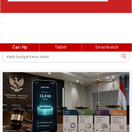
...
...
Cari Hp
Tablet
Smartwatch