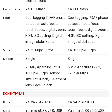
element lens
Lampu Kilat
Ya, LED flash
Ya, LED flash
Fitur
Geo-tagging, PDAF phase
Geo-tagging, PDAF phase
detection autofocus,
detection autofocus,
touch focus, digital zoom,
touch focus, digital zoom,
HDR, ISO setting, Digital
HDR, ISO setting, Digital
image stabilization
image stabilization
Video
Ya, 2160p@30fps
Ya, 1080p@30fps
Depan
Single
Single
20 MP
, Aperture F/2.0,
5 MP
, Aperture F/2.2,
1080p@30fps, sensor
720p@30fps
size 1/2.8 inch, 5-element
lens, Face unlock
KONEKTIVITAS
Bluetooth
Ya, v4.2, A2DP, LE
Ya, v4.2, A2DP, LE
USB
Ya, microUSB v2.0, USB
Ya, microUSB v2.0, USB