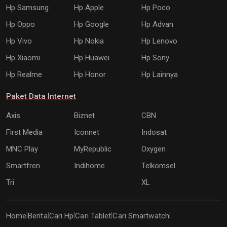
Hp Samsung
Hp Apple
Hp Poco
Hp Oppo
Hp Google
Hp Advan
Hp Vivo
Hp Nokia
Hp Lenovo
Hp Xiaomi
Hp Huawei
Hp Sony
Hp Realme
Hp Honor
Hp Lainnya
Paket Data Internet
Axis
Biznet
CBN
First Media
Iconnet
Indosat
MNC Play
MyRepublic
Oxygen
Smartfren
Indihome
Telkomsel
Tri
XL
Home
Berita
Cari Hp
Cari Tablet
Cari Smartwatch
|
|
|
|
|