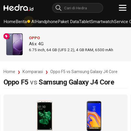
Home
Berita
AI
Handphone
Paket Data
Tablet
Smartwatch
Service 
OPPO
A6x 4G
6.75
inch,
64 GB (UFS 2.2), 4 GB RAM
,
6500 mAh
Home
Komparasi
Oppo F5 vs Samsung Galaxy J4 Core
Oppo F5
vs
Samsung Galaxy J4 Core