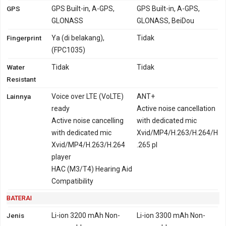
GPS
GPS Built-in, A-GPS,
GPS Built-in, A-GPS,
GLONASS
GLONASS, BeiDou
Fingerprint
Ya (di belakang),
Tidak
(FPC1035)
Water
Tidak
Tidak
Resistant
Lainnya
Voice over LTE (VoLTE)
ANT+
ready
Active noise cancellation
Active noise cancelling
with dedicated mic
with dedicated mic
Xvid/MP4/H.263/H.264/H
Xvid/MP4/H.263/H.264
.265 pl
player
HAC (M3/T4) Hearing Aid
Compatibility
BATERAI
Jenis
Li-ion 3200 mAh Non-
Li-ion 3300 mAh Non-