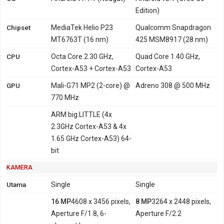
Edition)
Chipset
MediaTek Helio P23
Qualcomm Snapdragon
MT6763T (16 nm)
425 MSM8917 (28 nm)
CPU
Octa Core 2.30 GHz,
Quad Core 1.40 GHz,
Cortex-A53 + Cortex-A53
Cortex-A53
GPU
Mali-G71 MP2 (2-core) @
Adreno 308 @ 500 MHz
770 MHz
ARM big.LITTLE (4x
2.3GHz Cortex-A53 & 4x
1.65 GHz Cortex-A53) 64-
bit
KAMERA
Utama
Single
Single
16 MP
4608 x 3456 pixels,
8 MP
3264 x 2448 pixels,
Aperture F/1.8, 6-
Aperture F/2.2