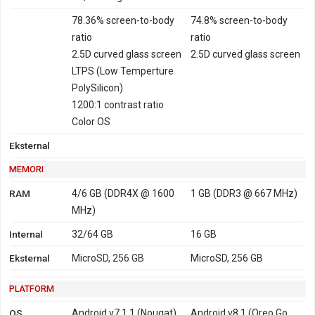
78.36% screen-to-body
74.8% screen-to-body
ratio
ratio
2.5D curved glass screen
2.5D curved glass screen
LTPS (Low Temperture
PolySilicon)
1200:1 contrast ratio
Color OS
Eksternal
MEMORI
RAM
4/6 GB (DDR4X @ 1600
1 GB (DDR3 @ 667 MHz)
MHz)
Internal
32/64 GB
16 GB
Eksternal
MicroSD, 256 GB
MicroSD, 256 GB
PLATFORM
OS
Android v7.1.1 (Nougat)
Android v8.1 (Oreo Go