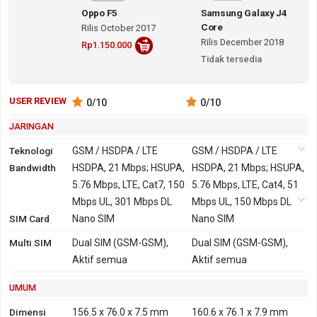
Oppo F5
Samsung Galaxy J4
Core
Rilis October 2017
Rilis December 2018
Rp1.150.000
Tidak tersedia
USER REVIEW
0
/10
0
/10
JARINGAN
Teknologi
GSM / HSDPA / LTE
GSM / HSDPA / LTE
Bandwidth
2G
GSM 850, 900, 1800,
HSDPA, 21 Mbps; HSUPA,
GSM 850, 900, 1800,
HSDPA, 21 Mbps; HSUPA,
1900
5.76 Mbps, LTE, Cat7, 150
1900
5.76 Mbps, LTE, Cat4, 51
3G
HSDPA 850, 900, 1900,
Mbps UL, 301 Mbps DL
HSDPA 850, 900, 1900,
Mbps UL, 150 Mbps DL
SIM Card
2100
Nano SIM
2100
Nano SIM
TD-SCDMA 1900, 2000
Multi SIM
Dual SIM (GSM-GSM),
Dual SIM (GSM-GSM),
4G
LTE 700, 800, 850, 900,
LTE 800, 850, 900, 1800,
Aktif semua
Aktif semua
1800, 1900, 2100, 2600
1900, 2100, 2600
TDD-LTE 1900, 2300,
UMUM
2500, 2600
Dimensi
156.5 x 76.0 x 7.5 mm
160.6 x 76.1 x 7.9 mm