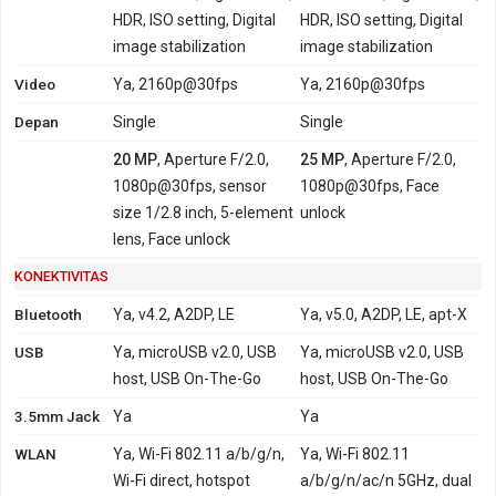
HDR, ISO setting, Digital
HDR, ISO setting, Digital
image stabilization
image stabilization
Video
Ya, 2160p@30fps
Ya, 2160p@30fps
Depan
Single
Single
20 MP
, Aperture F/2.0,
25 MP
, Aperture F/2.0,
1080p@30fps, sensor
1080p@30fps, Face
size 1/2.8 inch, 5-element
unlock
lens, Face unlock
KONEKTIVITAS
Bluetooth
Ya, v4.2, A2DP, LE
Ya, v5.0, A2DP, LE, apt-X
USB
Ya, microUSB v2.0, USB
Ya, microUSB v2.0, USB
host, USB On-The-Go
host, USB On-The-Go
3.5mm Jack
Ya
Ya
WLAN
Ya, Wi-Fi 802.11 a/b/g/n,
Ya, Wi-Fi 802.11
Wi-Fi direct, hotspot
a/b/g/n/ac/n 5GHz, dual