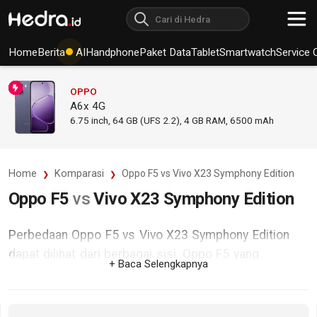
Home
Berita
AI
Handphone
Paket Data
Tablet
Smartwatch
Service 
OPPO
A6x 4G
6.75
inch,
64 GB (UFS 2.2), 4 GB RAM
,
6500 mAh
Home
Komparasi
Oppo F5 vs Vivo X23 Symphony Edition
Oppo F5
vs
Vivo X23 Symphony Edition
Perbedaan Oppo F5 vs Vivo X23 Symphony Edition
dapat dilihat dari berbagai sisi. Oppo F5 yang
+ Baca Selengkapnya
dikenalkan pada Oktober 2017, mengadopsi sistem
operasi Android v8.1 (Oreo) dan didukung jaringan
GSM / HSDPA / LTE. Sedangkan Vivo X23 Symphony