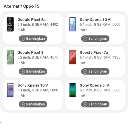
Alternatif Oppo F5
Google Pixel 8a
Sony Xperia 10 VI
6.1
inch,
8 GB RAM
,
4492
6.1
inch,
8 GB RAM
,
5000
mAh
mAh
Bandingkan
Bandingkan
Google Pixel 8
Google Pixel 7a
6.2
inch,
8 GB RAM
,
4575
6.1
inch,
8 GB RAM
,
4385
mAh
mAh
Bandingkan
Bandingkan
Sony Xperia 10 V
Sony Xperia 5 IV
6.1
inch,
6 GB RAM
,
5000
6.1
inch,
8 GB RAM
,
5000
mAh
mAh
Bandingkan
Bandingkan
...