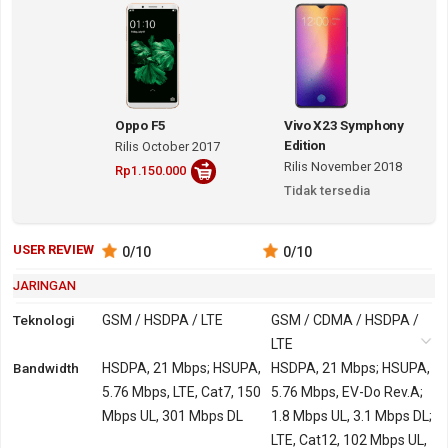
Edition yang diumumkan November 2018 ditopang OS
Android v8.1 (Oreo) dengan mengandalkan GSM /
CDMA / HSDPA / LTE.
Di sisi antarmuka, Oppo F5 mengusung layar 6.0 inch
Oppo F5
Vivo X23 Symphony
Edition
jenis IPS LCD berkerapatan 402 ppi dengan resolusi
Rilis October 2017
Rilis November 2018
Rp1.150.000
2160x1080 pixels. Sementara kaca Vivo X23
Tidak tersedia
Symphony Edition yang berdiagonal 6.4 inch
menggunakan Super AMOLED dengan resolusi
USER REVIEW
0
/10
0
/10
2340x1080 pixels yang secara teknis akan
menghasilkan 402 ppi.
JARINGAN
Teknologi
GSM / HSDPA / LTE
GSM / CDMA / HSDPA /
Perbedaan juga terjadi pada ukuran cassing. Oppo F5
LTE
memiliki panjang 156.5 mm, lebar 76 mm dengan
Bandwidth
2G
GSM 850, 900, 1800,
HSDPA, 21 Mbps; HSUPA,
GSM 850, 900, 1800,
HSDPA, 21 Mbps; HSUPA,
ketebalan 7.5 mm. Adapun Vivo X23 Symphony
1900
5.76 Mbps, LTE, Cat7, 150
1900
5.76 Mbps, EV-Do Rev.A;
Edition berdimensi panjang 157.6 mm, lebar 75.4 mm,
Mbps UL, 301 Mbps DL
CDMA 800
1.8 Mbps UL, 3.1 Mbps DL;
dan tebal 7.1 mm. Untuk bobotnya, Oppo F5 lebih
3G
HSDPA 850, 900,
HSDPA 850, 900,
LTE, Cat12, 102 Mbps UL,