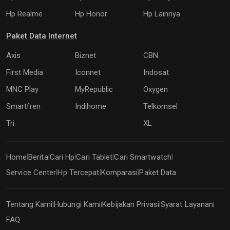
Hp Realme
Hp Honor
Hp Lainnya
Paket Data Internet
Axis
Biznet
CBN
First Media
Iconnet
Indosat
MNC Play
MyRepublic
Oxygen
Smartfren
Indihome
Telkomsel
Tri
XL
Home
Berita
Cari Hp
Cari Tablet
Cari Smartwatch
|
|
|
|
|
Service Center
Hp Tercepat
Komparasi
Paket Data
|
|
|
Tentang Kami
Hubungi Kami
Kebijakan Privasi
Syarat Layanan
|
|
|
|
FAQ