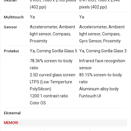
Kamera utama
:
1 Lensa (16 MP)
(402 ppi)
pixels (402 ppi)
LED flash
:
LED flash
Multitouch
Ya
Ya
Video recording
:
2160p@30fps
Kamera depan
:
1 Lensa (20 MP, Aperture F/2.0,
Sensor
Accelerometer, Ambient
Accelerometer, Ambient
1080p@30fps, sensor size 1/2.8 inch, 5-element lens, Face
light sensor, Compass,
light sensor, Compass,
unlock)
Proximity
Gyro Sensor, Proximity
Proteksi
Ya, Corning Gorilla Glass 5
Ya, Corning Gorilla Glass 3
Kamera Vivo X23 Symphony Edition
Kamera utama
78.36% screen-to-body
:
2 Lensa (12 MP, 13MP)
Infrared face recognition
ratio
sensor
LED flash
:
LED flash
2.5D curved glass screen
85.15% screen-to-body
Video recording
:
2160p@30fps
LTPS (Low Temperture
ratio
Kamera depan
:
1 Lensa (25 MP, Aperture F/2.0,
PolySilicon)
Aluminium alloy body
1080p@30fps, Face unlock)
1200:1 contrast ratio
Funtouch UI
Color OS
Kapasitas baterai kedua perangkat berbeda, dengan rincian
sebagai berikut:
Eksternal
Baterai Oppo F5
: Li-ion 3200 mAh, tidak mendukung fast
MEMORI
charging