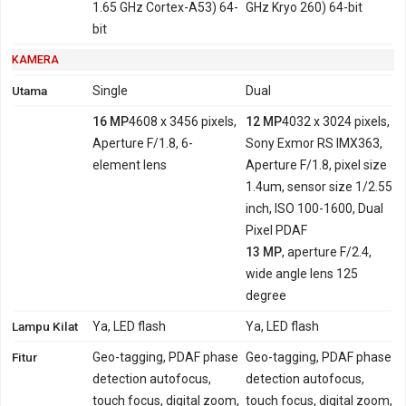
1.65 GHz Cortex-A53) 64-
GHz Kryo 260) 64-bit
bit
KAMERA
Utama
Single
Dual
16 MP
4608 x 3456 pixels,
12 MP
4032 x 3024 pixels,
Aperture F/1.8, 6-
Sony Exmor RS IMX363,
element lens
Aperture F/1.8, pixel size
1.4um, sensor size 1/2.55
inch, ISO 100-1600, Dual
Pixel PDAF
13 MP
, aperture F/2.4,
wide angle lens 125
degree
Lampu Kilat
Ya, LED flash
Ya, LED flash
Fitur
Geo-tagging, PDAF phase
Geo-tagging, PDAF phase
detection autofocus,
detection autofocus,
touch focus, digital zoom,
touch focus, digital zoom,