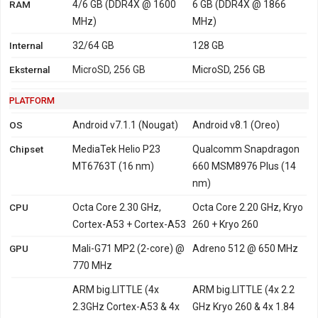
Baterai Vivo X23 Symphony Edition
: Li-ion 3500 mAh,
RAM
4/6 GB (DDR4X @ 1600
6 GB (DDR4X @ 1866
mendukung fast charging.
MHz)
MHz)
Internal
32/64 GB
128 GB
Perbedaan lebih rinci
Oppo F5
dengan
Vivo X23 Symphony
Eksternal
MicroSD, 256 GB
MicroSD, 256 GB
Edition
dapat dipelajari melalui tabel perbandingan di bawah.
PLATFORM
OS
Android v7.1.1 (Nougat)
Android v8.1 (Oreo)
Chipset
MediaTek Helio P23
Qualcomm Snapdragon
MT6763T (16 nm)
660 MSM8976 Plus (14
nm)
CPU
Octa Core 2.30 GHz,
Octa Core 2.20 GHz, Kryo
Cortex-A53 + Cortex-A53
260 + Kryo 260
GPU
Mali-G71 MP2 (2-core) @
Adreno 512 @ 650 MHz
770 MHz
ARM big.LITTLE (4x
ARM big.LITTLE (4x 2.2
2.3GHz Cortex-A53 & 4x
GHz Kryo 260 & 4x 1.84