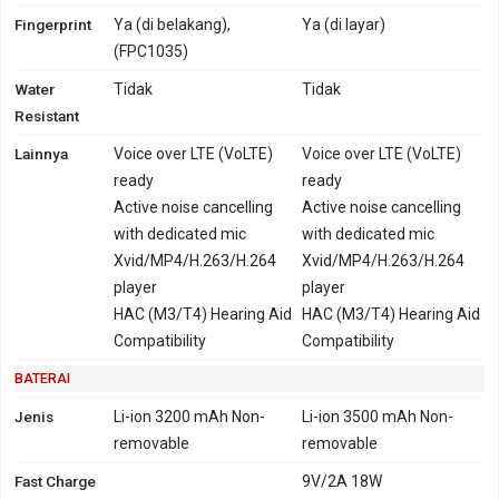
Fingerprint
Ya (di belakang),
Ya (di layar)
(FPC1035)
Water
Tidak
Tidak
Resistant
Lainnya
Voice over LTE (VoLTE)
Voice over LTE (VoLTE)
ready
ready
Active noise cancelling
Active noise cancelling
with dedicated mic
with dedicated mic
Xvid/MP4/H.263/H.264
Xvid/MP4/H.263/H.264
player
player
HAC (M3/T4) Hearing Aid
HAC (M3/T4) Hearing Aid
Compatibility
Compatibility
BATERAI
Jenis
Li-ion 3200 mAh Non-
Li-ion 3500 mAh Non-
removable
removable
Fast Charge
9V/2A 18W