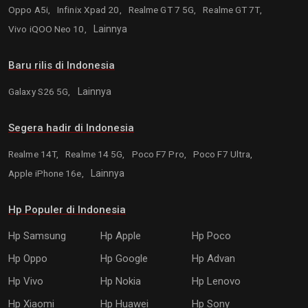
Oppo A5i,
Infinix Xpad 20,
Realme GT 7 5G,
Realme GT 7T,
Vivo iQOO Neo 10,
Lainnya
Baru rilis di Indonesia
Galaxy S26 5G,
Lainnya
Segera hadir di Indonesia
Realme 14T,
Realme 14 5G,
Poco F7 Pro,
Poco F7 Ultra,
Apple iPhone 16e,
Lainnya
Hp Populer di Indonesia
Hp Samsung
Hp Apple
Hp Poco
Hp Oppo
Hp Google
Hp Advan
Hp Vivo
Hp Nokia
Hp Lenovo
Hp Xiaomi
Hp Huawei
Hp Sony