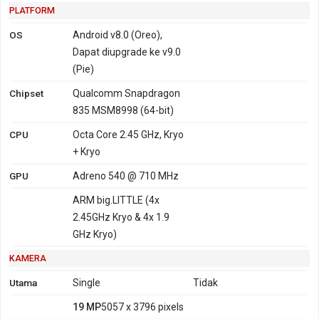
PLATFORM
OS
Android v8.0 (Oreo),
Dapat diupgrade ke v9.0
(Pie)
Chipset
Qualcomm Snapdragon
835 MSM8998 (64-bit)
CPU
Octa Core 2.45 GHz, Kryo
+ Kryo
GPU
Adreno 540 @ 710 MHz
ARM big.LITTLE (4x
2.45GHz Kryo & 4x 1.9
GHz Kryo)
KAMERA
Utama
Single
Tidak
19 MP
5057 x 3796 pixels