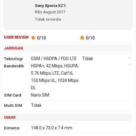
Sony Xperia XZ1
Rilis August 2017
Tidak tersedia
USER REVIEW
0
/10
0
/10
JARINGAN
Teknologi
GSM / HSDPA / FDD-LTE
Tidak
Bandwidth
2G
GSM 850,
HSPA+, 42 Mbps; HSUPA,
900, 1800,
5.76 Mbps; LTE, Cat16,
1900
150 Mbps UL, 1024 Mbps
3G
HSDPA 800, 850,
DL
SIM Card
900, 1700, 1900,
Nano SIM
2100
Multi SIM
Tidak
4G
FDD-LTE 700, 800, 850,
900, 1700, 1800, 1900,
UMUM
2100, 2600
Dimensi
148.0 x 73.0 x 7.4 mm
TD-LTE 1900, 2300,