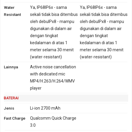
Water
Ya, IP68IP6x - sama
Ya, IP68IP6x - sama
Resistant
sekali tidak bisa ditembus
sekali tidak bisa ditembus
oleh debuIPx8 - mampu
oleh debuIPx8 - mampu
digunakan di dalam air
digunakan di dalam air
dengan tingkat
dengan tingkat
kedalaman di atas 1
kedalaman di atas 1
meter selama 30 menit
meter selama 30 menit
(water-resistant)
(water-resistant)
Lainnya
Active noise cancellation
with dedicated mic
MP4/H.263/H.264/WMV
player
BATERAI
Jenis
Li-ion 2700 mAh
Fast Charge
Qualcomm Quick Charge
3.0