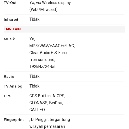
TV-Out
Ya, via Wireless display
(WiDi/Miracast)
Infrared
Tidak
LAIN-LAIN
Musik
Ya,
MP3/WAV/eAAC+/FLAC,
Clear Audio+, S-Force
fron surround,
192kHz/24-bit
Radio
Tidak
TV Analog
Tidak
GPS
GPS Built-in, A-GPS,
GLONASS, BeiDou,
GALILEO
Fingerprint
, Di Pinggir, tergantung
wilayah pemasaran