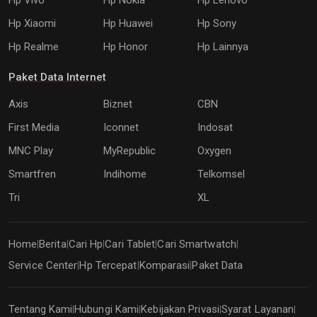
Hp Vivo
Hp Nokia
Hp Lenovo
Hp Xiaomi
Hp Huawei
Hp Sony
Hp Realme
Hp Honor
Hp Lainnya
Paket Data Internet
Axis
Biznet
CBN
First Media
Iconnet
Indosat
MNC Play
MyRepublic
Oxygen
Smartfren
Indihome
Telkomsel
Tri
XL
Home
Berita
Cari Hp
Cari Tablet
Cari Smartwatch
|
|
|
|
|
Service Center
Hp Tercepat
Komparasi
Paket Data
|
|
|
Tentang Kami
Hubungi Kami
Kebijakan Privasi
Syarat Layanan
|
|
|
|