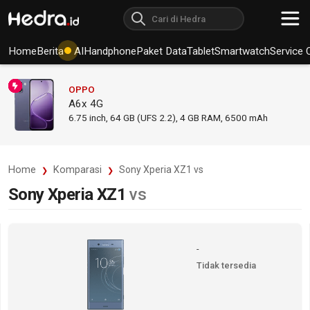
Home
Berita
AI
Handphone
Paket Data
Tablet
Smartwatch
Service 
OPPO
A6x 4G
6.75
inch,
64 GB (UFS 2.2), 4 GB RAM
,
6500 mAh
Home
Komparasi
Sony Xperia XZ1 vs
Sony Xperia XZ1
vs
-
Tidak tersedia