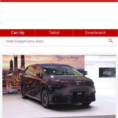
...
...
Cari Hp
Tablet
Smartwatch