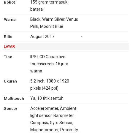
Bobot
155 gram
termasuk
2500, 2600
baterai
GPRS
Ya
EDGE
Ya
Warna
Black, Warm Silver, Venus
Pink, Moonlit Blue
Rilis
August 2017
-
LAYAR
Tipe
IPS LCD Capacitive
touchscreen, 16 juta
warna
Ukuran
5.2 inch, 1080 x 1920
pixels (424 ppi)
Multitouch
Ya, 10 titik sentuh
Sensor
Accelerometer, Ambient
light sensor, Barometer,
Compass, Gyro Sensor,
Magnetometer, Proximity,