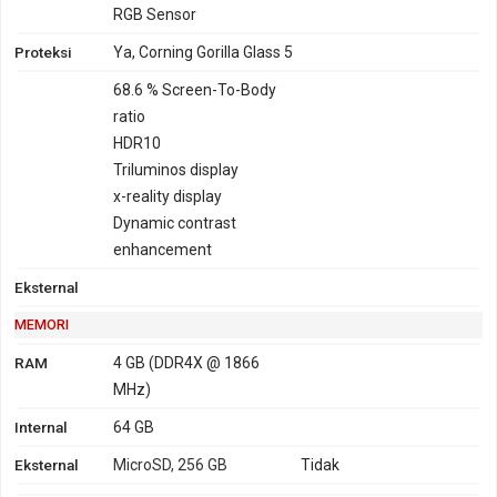
RGB Sensor
Proteksi
Ya, Corning Gorilla Glass 5
68.6 % Screen-To-Body
ratio
HDR10
Triluminos display
x-reality display
Dynamic contrast
enhancement
Eksternal
MEMORI
RAM
4 GB (DDR4X @ 1866
MHz)
Internal
64 GB
Eksternal
MicroSD, 256 GB
Tidak