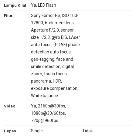
Lampu Kilat
Ya, LED Flash
Fitur
Sony Exmor RS, ISO 100-
12800, 6-element lens,
Aperture F/2.0, sensor
size 1/2.3, gyro EIS, LAser
auto focus, (PDAF) phase
detection auto focus,
geo-tagging, face and
smile detection, digital
zoom, touch focus,
panorama, HDR,
exposure compensation,
White balance
Video
Ya, 2160p@30fps,
1080p@30/60fps,
720p@960fps
Depan
Single
Tidak