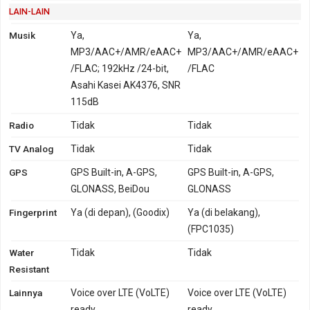
LAIN-LAIN
Musik
Ya,
Ya,
MP3/AAC+/AMR/eAAC+
MP3/AAC+/AMR/eAAC+
/FLAC; 192kHz /24-bit,
/FLAC
Asahi Kasei AK4376, SNR
115dB
Radio
Tidak
Tidak
TV Analog
Tidak
Tidak
GPS
GPS Built-in, A-GPS,
GPS Built-in, A-GPS,
GLONASS, BeiDou
GLONASS
Fingerprint
Ya (di depan), (Goodix)
Ya (di belakang),
(FPC1035)
Water
Tidak
Tidak
Resistant
Lainnya
Voice over LTE (VoLTE)
Voice over LTE (VoLTE)
ready
ready