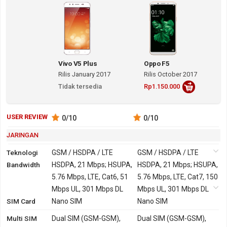
Oktober 2017 ditopang OS Android v8.1 (Oreo)
dengan mengandalkan GSM / HSDPA / LTE.
Di sisi antarmuka, Vivo V5 Plus mengusung layar 5.5
inch jenis IPS LCD berkerapatan 401 ppi dengan
Vivo V5 Plus
Oppo F5
resolusi 1920x1080 pixels. Sementara kaca Oppo F5
Rilis January 2017
Rilis October 2017
Tidak tersedia
Rp1.150.000
yang berdiagonal 6.0 inch menggunakan IPS LCD
dengan resolusi 2160x1080 pixels yang secara
teknis akan menghasilkan 402 ppi.
USER REVIEW
0
/10
0
/10
JARINGAN
Perbedaan juga terjadi pada ukuran body. Vivo V5
Teknologi
GSM / HSDPA / LTE
GSM / HSDPA / LTE
Plus memiliki panjang 152.6 mm, lebar 74 mm
Bandwidth
2G
GSM 850, 900, 1800,
HSDPA, 21 Mbps; HSUPA,
GSM 850, 900, 1800,
HSDPA, 21 Mbps; HSUPA,
dengan ketebalan 7.3 mm. Adapun Oppo F5
1900
5.76 Mbps, LTE, Cat6, 51
1900
5.76 Mbps, LTE, Cat7, 150
berdimensi panjang 156.5 mm, lebar 76 mm, dan
3G
HSDPA 850, 900,
Mbps UL, 301 Mbps DL
HSDPA 850, 900,
Mbps UL, 301 Mbps DL
tebal 7.5 mm. Untuk bobotnya, Vivo V5 Plus lebih
SIM Card
2100
Nano SIM
1900, 2100
Nano SIM
berat dengan bobot 158 gram, dibanding Oppo F5
TD-SCDMA 1900,
Multi SIM
Dual SIM (GSM-GSM),
Dual SIM (GSM-GSM),
yang 152 gram.
2000