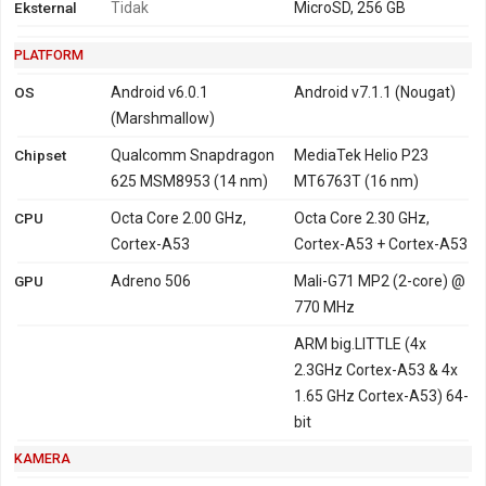
Eksternal
Tidak
MicroSD, 256 GB
Perbedaan lebih rinci
Vivo V5 Plus
dengan
Oppo F5
dapat
dipelajari melalui tabel perbandingan di bawah.
PLATFORM
OS
Android v6.0.1
Android v7.1.1 (Nougat)
(Marshmallow)
Chipset
Qualcomm Snapdragon
MediaTek Helio P23
625 MSM8953 (14 nm)
MT6763T (16 nm)
CPU
Octa Core 2.00 GHz,
Octa Core 2.30 GHz,
Cortex-A53
Cortex-A53 + Cortex-A53
GPU
Adreno 506
Mali-G71 MP2 (2-core) @
770 MHz
ARM big.LITTLE (4x
2.3GHz Cortex-A53 & 4x
1.65 GHz Cortex-A53) 64-
bit
KAMERA