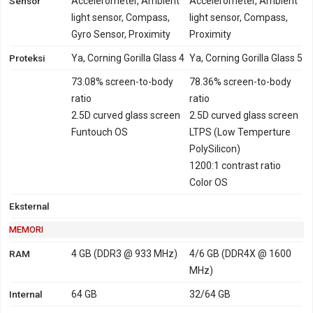
Sensor
Accelerometer, Ambient
Accelerometer, Ambient
Kamera depan
:
2 Lensa (20 MP, Aperture F2.0, 1080p@30fps,
light sensor, Compass,
light sensor, Compass,
5-element lens, Sony IMX376 Exmor RS, pixel size 1.0 um,
Gyro Sensor, Proximity
Proximity
sensor size 1/2.78 inch, HDR 8 MP, MP, )
Proteksi
Ya, Corning Gorilla Glass 4
Ya, Corning Gorilla Glass 5
Kamera Oppo F5
73.08% screen-to-body
78.36% screen-to-body
Kamera utama
:
1 Lensa (16 MP)
ratio
ratio
LED flash
:
LED flash
2.5D curved glass screen
2.5D curved glass screen
Video recording
:
2160p@30fps
Funtouch OS
LTPS (Low Temperture
Kamera depan
:
1 Lensa (20 MP, Aperture F/2.0,
PolySilicon)
1080p@30fps, sensor size 1/2.8 inch, 5-element lens, Face
1200:1 contrast ratio
unlock)
Color OS
Eksternal
Kapasitas baterai kedua perangkat berbeda, dengan rincian
sebagai berikut:
MEMORI
Baterai Vivo V5 Plus
: Li-ion 3160 mAh, mendukung fast
RAM
4 GB (DDR3 @ 933 MHz)
4/6 GB (DDR4X @ 1600
charging
MHz)
Baterai Oppo F5
: Li-ion 3200 mAh, tidak mendukung fast
Internal
64 GB
32/64 GB
charging.