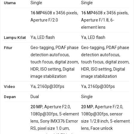
Utama
Single
Single
16 MP
4608 x 3456 pixels,
16 MP
4608 x 3456 pixels,
Aperture F/2.0
Aperture F/1.8, 6-
element lens
Lampu Kilat
Ya, LED flash
Ya, LED flash
Fitur
Geo-tagging, PDAF phase
Geo-tagging, PDAF phase
detection autofocus,
detection autofocus,
touch focus, digital zoom,
touch focus, digital zoom,
HDR, ISO setting, Digital
HDR, ISO setting, Digital
image stabilization
image stabilization
Video
Ya, 2160p@30fps
Ya, 2160p@30fps
Depan
Dual
Single
20 MP
, Aperture F2.0,
20 MP
, Aperture F/2.0,
1080p@30fps, 5-element
1080p@30fps, sensor
lens, Sony IMX376 Exmor
size 1/2.8 inch, 5-element
RS, pixel size 1.0 um,
lens, Face unlock