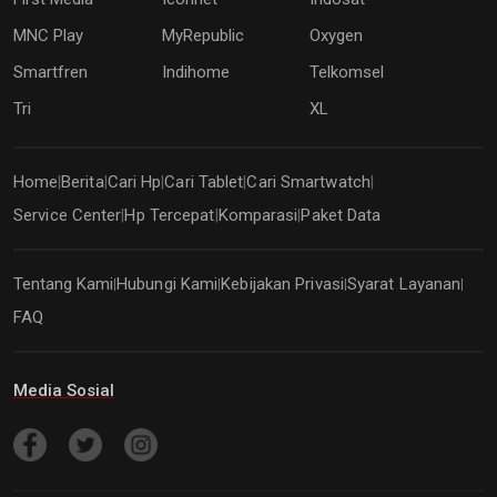
MNC Play
MyRepublic
Oxygen
Smartfren
Indihome
Telkomsel
Tri
XL
Home
Berita
Cari Hp
Cari Tablet
Cari Smartwatch
|
|
|
|
|
Service Center
Hp Tercepat
Komparasi
Paket Data
|
|
|
Tentang Kami
Hubungi Kami
Kebijakan Privasi
Syarat Layanan
|
|
|
|
FAQ
Media Sosial