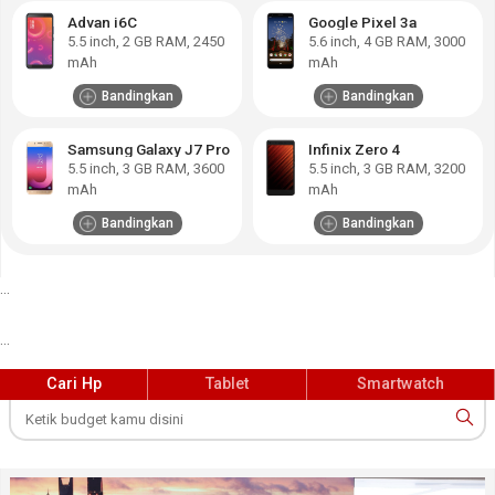
Advan i6C
Google Pixel 3a
5.5
inch,
2 GB RAM
,
2450
5.6
inch,
4 GB RAM
,
3000
mAh
mAh
Bandingkan
Bandingkan
Samsung Galaxy J7 Pro
Infinix Zero 4
5.5
inch,
3 GB RAM
,
3600
5.5
inch,
3 GB RAM
,
3200
mAh
mAh
Bandingkan
Bandingkan
...
...
Cari Hp
Tablet
Smartwatch