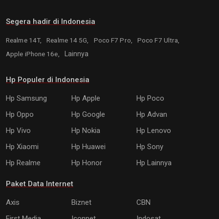
Segera hadir di Indonesia
Realme 14T,
Realme 14 5G,
Poco F7 Pro,
Poco F7 Ultra,
Apple iPhone 16e,
Lainnya
Hp Populer di Indonesia
Hp Samsung
Hp Apple
Hp Poco
Hp Oppo
Hp Google
Hp Advan
Hp Vivo
Hp Nokia
Hp Lenovo
Hp Xiaomi
Hp Huawei
Hp Sony
Hp Realme
Hp Honor
Hp Lainnya
Paket Data Internet
Axis
Biznet
CBN
First Media
Iconnet
Indosat