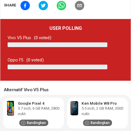
SHARE
USER POLLING
Vivo V5 Plus
(
0
voted)
Oppo F5
(
0
voted)
Alternatif Vivo V5 Plus
Google Pixel 4
Ken Mobile W8 Pro
5.7
inch,
6 GB RAM
,
2800
5.5
inch,
2 GB RAM
,
3000
mAh
mAh
Bandingkan
Bandingkan