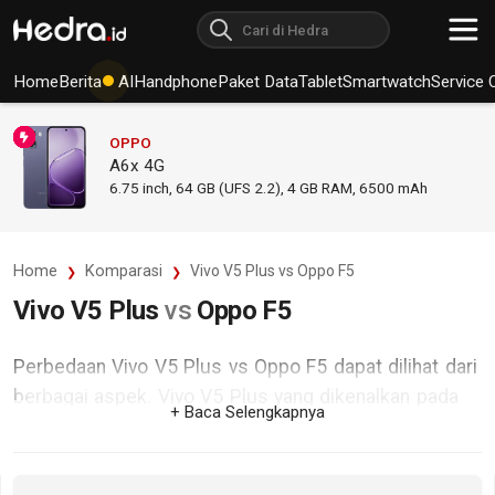
Home
Berita
AI
Handphone
Paket Data
Tablet
Smartwatch
Service 
OPPO
A6x 4G
6.75
inch,
64 GB (UFS 2.2), 4 GB RAM
,
6500 mAh
Home
Komparasi
Vivo V5 Plus vs Oppo F5
Vivo V5 Plus
vs
Oppo F5
Perbedaan Vivo V5 Plus vs Oppo F5 dapat dilihat dari
berbagai aspek. Vivo V5 Plus yang dikenalkan pada
+ Baca Selengkapnya
Januari 2017, mengadopsi sistem operasi Android
v6.0.1 (Marshmallow) dan didukung jaringan GSM /
HSDPA / LTE. Sedangkan Oppo F5 yang diumumkan