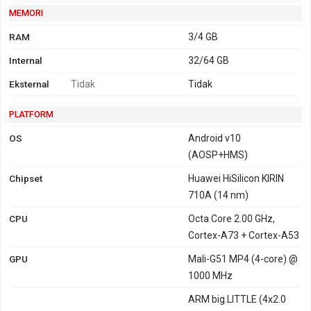
MEMORI
RAM
3/4 GB
Internal
32/64 GB
Eksternal
Tidak
Tidak
PLATFORM
OS
Android v10
(AOSP+HMS)
Chipset
Huawei HiSilicon KIRIN
710A (14 nm)
CPU
Octa Core 2.00 GHz,
Cortex-A73 + Cortex-A53
GPU
Mali-G51 MP4 (4-core) @
1000 MHz
ARM big.LITTLE (4x2.0