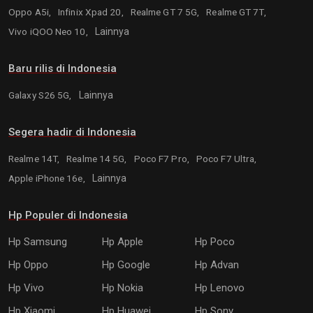
Oppo A5i,
Infinix Xpad 20,
Realme GT 7 5G,
Realme GT 7T,
Vivo iQOO Neo 10,
Lainnya
Baru rilis di Indonesia
Galaxy S26 5G,
Lainnya
Segera hadir di Indonesia
Realme 14T,
Realme 14 5G,
Poco F7 Pro,
Poco F7 Ultra,
Apple iPhone 16e,
Lainnya
Hp Populer di Indonesia
Hp Samsung
Hp Apple
Hp Poco
Hp Oppo
Hp Google
Hp Advan
Hp Vivo
Hp Nokia
Hp Lenovo
Hp Xiaomi
Hp Huawei
Hp Sony