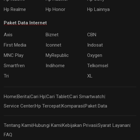
Hp Realme
Hp Honor
Hp Lainnya
Paket Data Internet
Axis
Biznet
CBN
First Media
Iconnet
Indosat
MNC Play
MyRepublic
Oxygen
Smartfren
Indihome
Telkomsel
Tri
XL
Home
Berita
Cari Hp
Cari Tablet
Cari Smartwatch
|
|
|
|
|
Service Center
Hp Tercepat
Komparasi
Paket Data
|
|
|
Tentang Kami
Hubungi Kami
Kebijakan Privasi
Syarat Layanan
|
|
|
|
FAQ