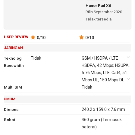
Honor Pad X6
Rilis September 2020
Tidak tersedia
USER REVIEW
0
/10
0
/10
JARINGAN
Teknologi
Tidak
GSM / HSDPA / LTE
Bandwidth
2G
GSM 850,
3G
HSDPA, 42 Mbps; HSUPA,
HSDPA
900, 1800,
5.76 Mbps, LTE, Cat4, 51
850, 900,
1900
Mbps UL, 150 Mbps DL
2100
Multi SIM
GPRS
Ya
EDGE
Ya
Tidak
UMUM
Dimensi
240.2 x 159.0 x 7.6 mm
Bobot
460 gram
(Termasuk
baterai)