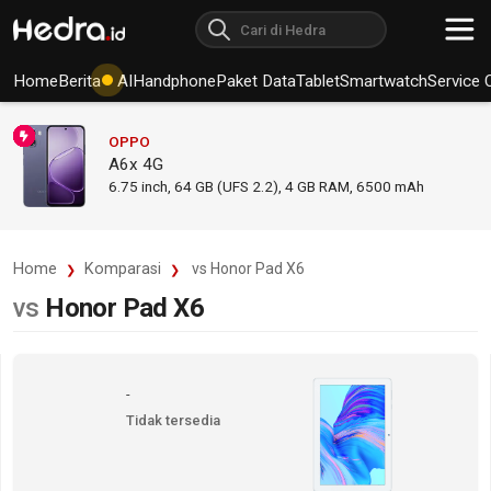
Home
Berita
AI
Handphone
Paket Data
Tablet
Smartwatch
Service 
OPPO
A6x 4G
6.75
inch,
64 GB (UFS 2.2), 4 GB RAM
,
6500 mAh
Home
Komparasi
vs Honor Pad X6
vs
Honor Pad X6
-
Tidak tersedia