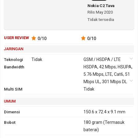
Nokia C2 Tava
Rilis May 2020
Tidak tersedia
USER REVIEW
0
/10
0
/10
JARINGAN
Teknologi
Tidak
GSM / HSDPA / LTE
Bandwidth
2G
GSM 850,
HSDPA, 42 Mbps; HSUPA,
900, 1800,
5.76 Mbps, LTE, Cat6, 51
1900
Mbps UL, 301 Mbps DL
Multi SIM
3G
HSDPA 850,
GPRS
Tidak
Ya
EDGE
Ya
1700, 1900,
UMUM
2100
Dimensi
150.6 x 72.4 x 9.1 mm
Bobot
180 gram
(Termasuk
baterai)