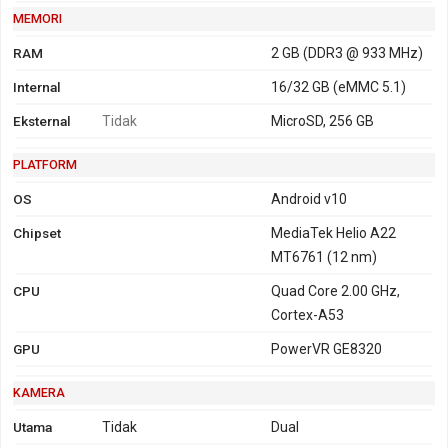
MEMORI
RAM
2 GB (DDR3 @ 933 MHz)
Internal
16/32 GB (eMMC 5.1)
Eksternal
Tidak
MicroSD, 256 GB
PLATFORM
OS
Android v10
Chipset
MediaTek Helio A22
MT6761 (12 nm)
CPU
Quad Core 2.00 GHz,
Cortex-A53
GPU
PowerVR GE8320
KAMERA
Utama
Tidak
Dual