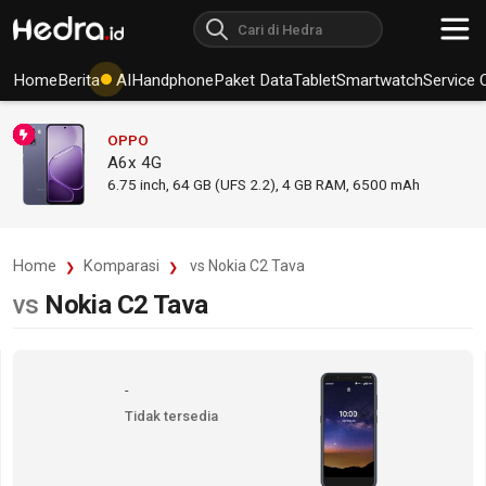
Home
Berita
AI
Handphone
Paket Data
Tablet
Smartwatch
Service 
OPPO
A6x 4G
6.75
inch,
64 GB (UFS 2.2), 4 GB RAM
,
6500 mAh
Home
Komparasi
vs Nokia C2 Tava
vs
Nokia C2 Tava
-
Tidak tersedia