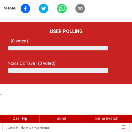
SHARE
USER POLLING
(
0
voted)
Nokia C2 Tava
(
0
voted)
...
...
Cari Hp
Tablet
Smartwatch