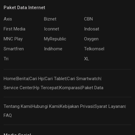
Paket Data Internet
Axis
Biznet
CBN
First Media
Iconnet
Indosat
MNC Play
MyRepublic
Oxygen
Smartfren
Indihome
Telkomsel
Tri
XL
Home
Berita
Cari Hp
Cari Tablet
Cari Smartwatch
|
|
|
|
|
Service Center
Hp Tercepat
Komparasi
Paket Data
|
|
|
Tentang Kami
Hubungi Kami
Kebijakan Privasi
Syarat Layanan
|
|
|
|
FAQ