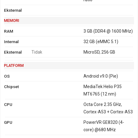
Eksternal
MEMORI
RAM
3 GB (DDR4 @ 1600 MHz)
Internal
32 GB (eMMC 5.1)
Eksternal
Tidak
MicroSD, 256 GB
PLATFORM
OS
Android v9.0 (Pie)
Chipset
MediaTek Helio P35
MT6765 (12 nm)
CPU
Octa Core 2.35 GHz,
Cortex-A53 + Cortex-A53
GPU
PowerVR GE8320 (4-
core) @680 MHz