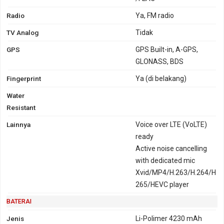
Radio
Ya, FM radio
TV Analog
Tidak
GPS
GPS Built-in, A-GPS,
GLONASS, BDS
Fingerprint
Ya (di belakang)
Water
Resistant
Lainnya
Voice over LTE (VoLTE)
ready
Active noise cancelling
with dedicated mic
Xvid/MP4/H.263/H.264/H
265/HEVC player
BATERAI
Jenis
Li-Polimer 4230 mAh