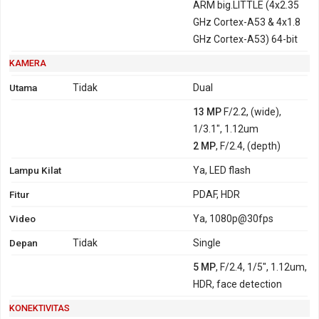
ARM big.LITTLE (4x2.35
GHz Cortex-A53 & 4x1.8
GHz Cortex-A53) 64-bit
KAMERA
Utama
Tidak
Dual
13 MP
F/2.2, (wide),
1/3.1", 1.12um
2 MP
, F/2.4, (depth)
Lampu Kilat
Ya, LED flash
Fitur
PDAF, HDR
Video
Ya, 1080p@30fps
Depan
Tidak
Single
5 MP
, F/2.4, 1/5", 1.12um,
HDR, face detection
KONEKTIVITAS