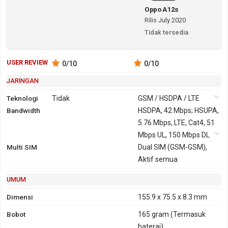
Oppo A12s
Rilis July 2020
Tidak tersedia
USER REVIEW
0
/10
0
/10
JARINGAN
Teknologi
Tidak
GSM / HSDPA / LTE
Bandwidth
2G
GSM 850,
3G
HSDPA, 42 Mbps; HSUPA,
HSDPA
900, 1800,
5.76 Mbps, LTE, Cat4, 51
850, 900,
1900
Mbps UL, 150 Mbps DL
2100
Multi SIM
GPRS
Ya
EDGE
Ya
Dual SIM (GSM-GSM),
Aktif semua
UMUM
Dimensi
155.9 x 75.5 x 8.3 mm
Bobot
165 gram
(Termasuk
baterai)