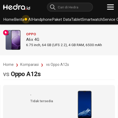
Home
Berita
AI
Handphone
Paket Data
Tablet
Smartwatch
Service 
OPPO
A6x 4G
6.75
inch,
64 GB (UFS 2.2), 4 GB RAM
,
6500 mAh
Home
Komparasi
vs Oppo A12s
vs
Oppo A12s
-
Tidak tersedia