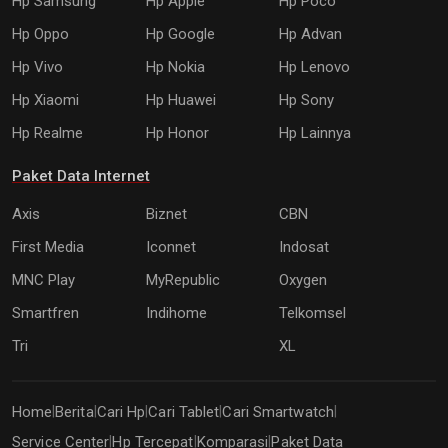
Hp Samsung
Hp Apple
Hp Poco
Hp Oppo
Hp Google
Hp Advan
Hp Vivo
Hp Nokia
Hp Lenovo
Hp Xiaomi
Hp Huawei
Hp Sony
Hp Realme
Hp Honor
Hp Lainnya
Paket Data Internet
Axis
Biznet
CBN
First Media
Iconnet
Indosat
MNC Play
MyRepublic
Oxygen
Smartfren
Indihome
Telkomsel
Tri
XL
Home
Berita
Cari Hp
Cari Tablet
Cari Smartwatch
|
|
|
|
|
Service Center
Hp Tercepat
Komparasi
Paket Data
|
|
|