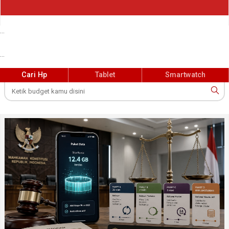
...
...
Cari Hp
Tablet
Smartwatch