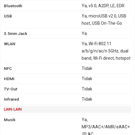
Bluetooth
Ya, v5.0, A2DP, LE, EDR
USB
Ya, microUSB v2.0, USB
host, USB On-The-Go
3.5mm Jack
Ya
WLAN
Ya, Wi-Fi 802.11
a/b/g/n/ac/n 5GHz, dual
band, Wi-Fi direct, hotspot
NFC
Tidak
HDMI
Tidak
TV-Out
Tidak
Infrared
Tidak
LAIN-LAIN
Musik
Ya,
MP3/AAC+/AMR/eAAC+
/FLAC