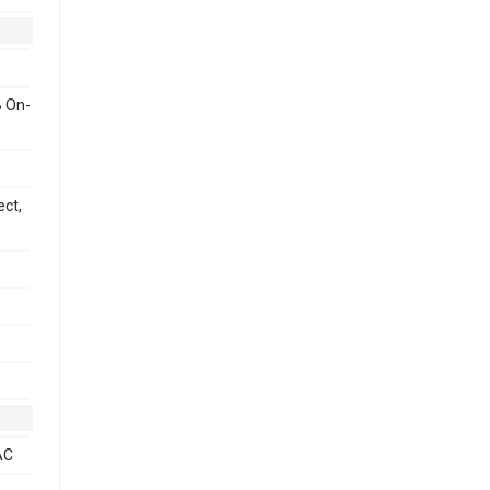
B On-
ect,
AC