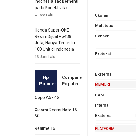
Indonesia Tak Berhenti
pada Konektivitas
Ukuran
4 Jam Lalu
Multitouch
Honda Super-ONE
Sensor
Resmi Dijual Rp438
Juta, Hanya Tersedia
100 Unit di Indonesia
Proteksi
13 Jam Lalu
Eksternal
Hp
Compare
Populer
Populer
MEMORI
RAM
Oppo A6x 4G
Internal
Xiaomi Redmi Note 15
Eksternal
T
5G
Realme 16
PLATFORM