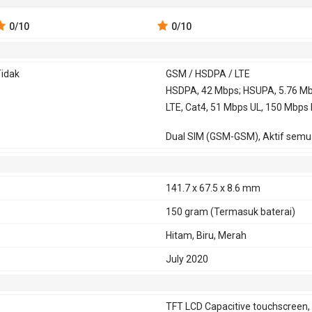
0
/10
0
/10
idak
GSM / HSDPA / LTE
SM 850,
3G
HSDPA
HSDPA, 42 Mbps; HSUPA, 5.76 Mb
GPRS
Ya
EDGE
Ya
00, 1800,
850, 900,
LTE, Cat4, 51 Mbps UL, 150 Mbps
900
2100
Dual SIM (GSM-GSM), Aktif semu
141.7 x 67.5 x 8.6 mm
150 gram
(Termasuk baterai)
Hitam, Biru, Merah
July 2020
TFT LCD Capacitive touchscreen,