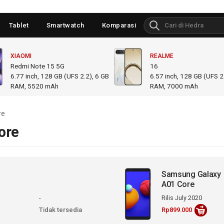
Tablet
Smartwatch
Komparasi
XIAOMI
REALME
Redmi Note 15 5G
16
6.77
inch,
128 GB (UFS 2.2), 6 GB
6.57
inch,
128 GB (UFS 2.
RAM
,
5520 mAh
RAM
,
7000 mAh
re
ore
Samsung Galaxy
A01 Core
-
Rilis July 2020
Tidak tersedia
Rp899.000