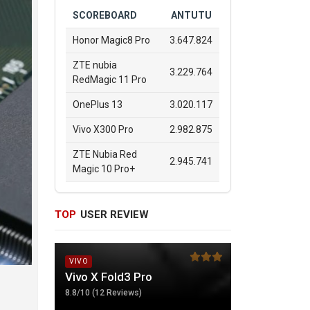
SCOREBOARD
ANTUTU
Honor Magic8 Pro
3.647.824
ZTE nubia
3.229.764
RedMagic 11 Pro
OnePlus 13
3.020.117
Vivo X300 Pro
2.982.875
ZTE Nubia Red
2.945.741
Magic 10 Pro+
TOP
USER REVIEW
VIVO
Vivo X Fold3 Pro
8.8/10 (12 Reviews)