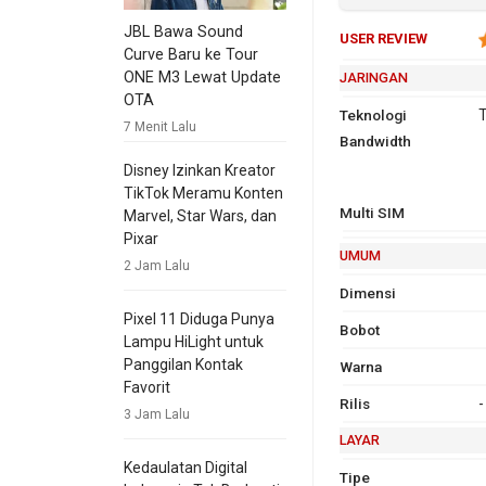
JBL Bawa Sound
USER REVIEW
Curve Baru ke Tour
ONE M3 Lewat Update
JARINGAN
OTA
Teknologi
T
7 Menit Lalu
Bandwidth
2G
G
9
Disney Izinkan Kreator
1
TikTok Meramu Konten
Multi SIM
Marvel, Star Wars, dan
Pixar
UMUM
2 Jam Lalu
Dimensi
Pixel 11 Diduga Punya
Bobot
Lampu HiLight untuk
Panggilan Kontak
Warna
Favorit
Rilis
-
3 Jam Lalu
LAYAR
Kedaulatan Digital
Tipe