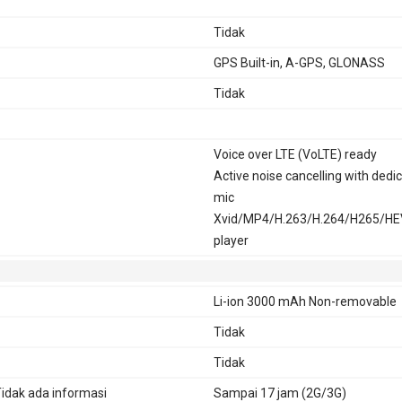
Tidak
GPS Built-in, A-GPS, GLONASS
Tidak
Voice over LTE (VoLTE) ready
Active noise cancelling with dedi
mic
Xvid/MP4/H.263/H.264/H265/H
player
Li-ion 3000 mAh Non-removable
Tidak
Tidak
idak ada informasi
Sampai 17 jam (2G/3G)