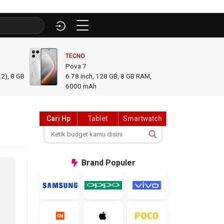
TECNO
INFINI
Pova 7
GT 50
2), 8 GB
6.78
inch,
128 GB, 8 GB RAM
,
6.78
i
6000 mAh
GB R
Cari Hp
Tablet
Smartwatch
Brand
Populer