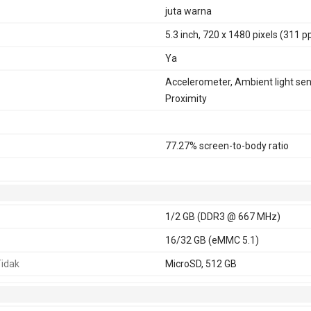
juta warna
5.3 inch, 720 x 1480 pixels (311 pp
Ya
Accelerometer, Ambient light sen
Proximity
77.27% screen-to-body ratio
1/2 GB (DDR3 @ 667 MHz)
16/32 GB (eMMC 5.1)
idak
MicroSD, 512 GB