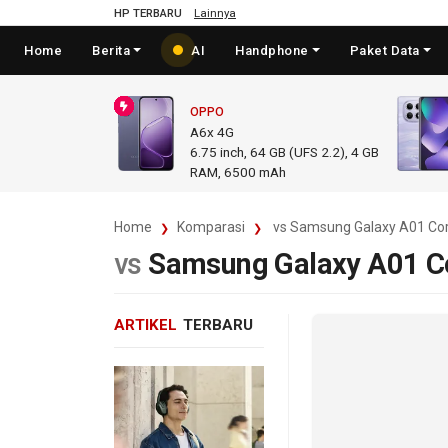
HP TERBARU
Lainnya
Home
Berita
AI
Handphone
Paket Data
OPPO
A6x 4G
6.75
inch,
64 GB (UFS 2.2), 4 GB
RAM
,
6500 mAh
Home
Komparasi
vs Samsung Galaxy A01 Co
vs
Samsung Galaxy A01 C
ARTIKEL
TERBARU