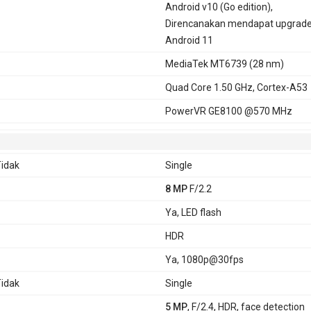
Android v10 (Go edition),
Direncanakan mendapat upgrad
Android 11
MediaTek MT6739 (28 nm)
Quad Core 1.50 GHz, Cortex-A53
PowerVR GE8100 @570 MHz
idak
Single
8 MP
F/2.2
Ya, LED flash
HDR
Ya, 1080p@30fps
idak
Single
5 MP
, F/2.4, HDR, face detection