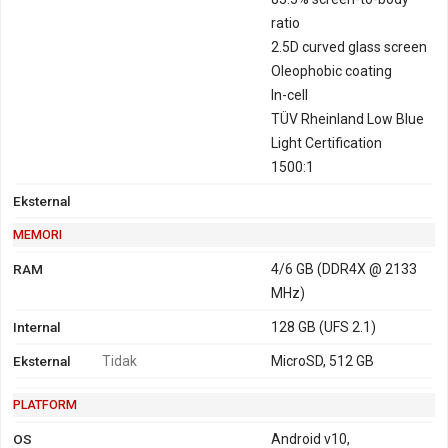
ratio
2.5D curved glass screen
Oleophobic coating
In-cell
TÜV Rheinland Low Blue
Light Certification
1500:1
Eksternal
MEMORI
RAM
4/6 GB (DDR4X @ 2133
MHz)
Internal
128 GB (UFS 2.1)
Eksternal
Tidak
MicroSD, 512 GB
PLATFORM
OS
Android v10,