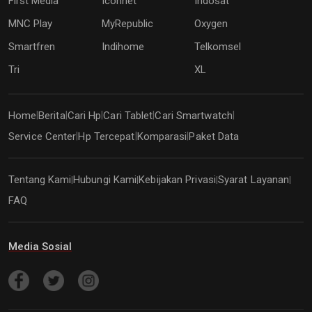
First Media
Iconnet
Indosat
MNC Play
MyRepublic
Oxygen
Smartfren
Indihome
Telkomsel
Tri
XL
Home
Berita
Cari Hp
Cari Tablet
Cari Smartwatch
|
|
|
|
|
Service Center
Hp Tercepat
Komparasi
Paket Data
|
|
|
Tentang Kami
Hubungi Kami
Kebijakan Privasi
Syarat Layanan
|
|
|
|
FAQ
Media Sosial