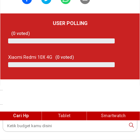
USER POLLING
(
0
voted)
Xiaomi Redmi 10X 4G
(
0
voted)
...
...
Cari Hp
Tablet
Smartwatch