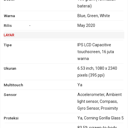
baterai)
Warna
Blue, Green, White
Rilis
-
May 2020
LAYAR
Tipe
IPS LCD Capacitive
touchscreen, 16 juta
warna
Ukuran
6.53 inch, 1080 x 2340
pixels (395 ppi)
Multitouch
Ya
Sensor
Accelerometer, Ambient
light sensor, Compass,
Gyro Sensor, Proximity
Proteksi
Ya, Corning Gorilla Glass 5
83.5% screen-to-body