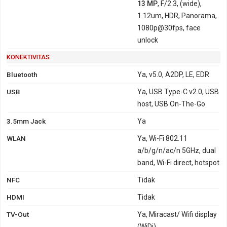
13 MP
, F/2.3, (wide),
1.12um, HDR, Panorama,
1080p@30fps, face
unlock
KONEKTIVITAS
Bluetooth
Ya, v5.0, A2DP, LE, EDR
USB
Ya, USB Type-C v2.0, USB
host, USB On-The-Go
3.5mm Jack
Ya
WLAN
Ya, Wi-Fi 802.11
a/b/g/n/ac/n 5GHz, dual
band, Wi-Fi direct, hotspot
NFC
Tidak
HDMI
Tidak
TV-Out
Ya, Miracast/ Wifi display
(WiDi)