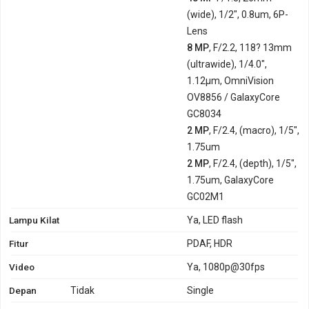
(wide), 1/2", 0.8um, 6P-
Lens
8 MP
, F/2.2, 118? 13mm
(ultrawide), 1/4.0",
1.12µm, OmniVision
OV8856 / GalaxyCore
GC8034
2 MP
, F/2.4, (macro), 1/5",
1.75um
2 MP
, F/2.4, (depth), 1/5",
1.75um, GalaxyCore
GC02M1
Lampu Kilat
Ya, LED flash
Fitur
PDAF, HDR
Video
Ya, 1080p@30fps
Depan
Tidak
Single