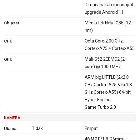
Direncanakan mendapat
upgrade Android 11
Chipset
MediaTek Helio G85 (12
nm)
CPU
Octa Core 2.00 GHz,
Cortex-A75 + Cortex-A55
GPU
Mali-G52 2EEMC2 (2-
core) @ 1000 MHz
ARM big.LITTLE (2x2.0
GHz Cortex-A75 & 6x1.8
GHz Cortex-A55) 64-bit
Hyper Engine
Game Turbo 2.0
KAMERA
Utama
Tidak
Empat
48 MP
F/1.8, 26mm