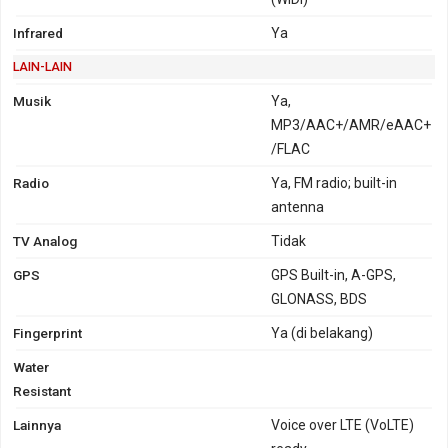
Infrared
Ya
LAIN-LAIN
Musik
Ya,
MP3/AAC+/AMR/eAAC+
/FLAC
Radio
Ya, FM radio; built-in
antenna
TV Analog
Tidak
GPS
GPS Built-in, A-GPS,
GLONASS, BDS
Fingerprint
Ya (di belakang)
Water
Resistant
Lainnya
Voice over LTE (VoLTE)