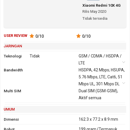
Xiaomi Redmi 10X 4G
Rilis May 2020
Tidak tersedia
USER REVIEW
0
/10
0
/10
JARINGAN
Teknologi
Tidak
GSM / CDMA / HSDPA /
LTE
Bandwidth
2G
GSM 850,
3G
HSDPA, 42 Mbps; HSUPA,
HSDPA 850,
900, 1800,
5.76 Mbps, LTE, Cat6, 51
900, 1900,
1900
Mbps UL, 301 Mbps DL
2100
Multi SIM
CDMA 800
Dual SIM (GSM-GSM),
TD-SCDMA
Aktif semua
1900, 2000
CDMA2000
UMUM
1xEV-DO
GPRS
Ya
EDGE
Ya
Dimensi
162.3 x 77.2 x 8.9 mm
Bobot
199 gram
(Termasuk