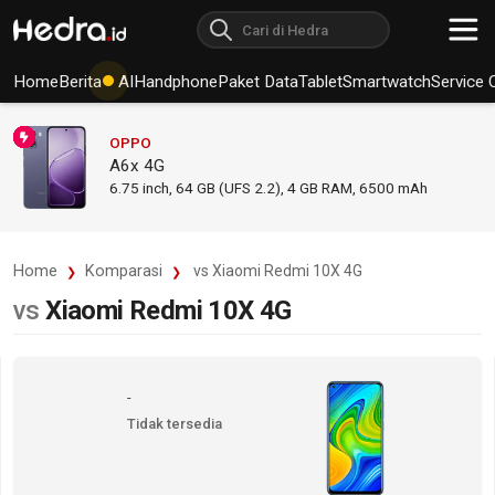
Home
Berita
AI
Handphone
Paket Data
Tablet
Smartwatch
Service 
OPPO
A6x 4G
6.75
inch,
64 GB (UFS 2.2), 4 GB RAM
,
6500 mAh
Home
Komparasi
vs Xiaomi Redmi 10X 4G
vs
Xiaomi Redmi 10X 4G
-
Tidak tersedia