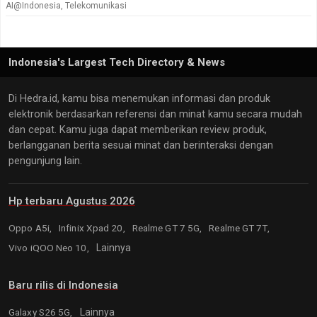
AI@Indonesia
,
Telekomunikasi
Indonesia's Largest Tech Directory & News
Di Hedra.id, kamu bisa menemukan informasi dan produk
elektronik berdasarkan referensi dan minat kamu secara mudah
dan cepat. Kamu juga dapat memberikan review produk,
berlangganan berita sesuai minat dan berinteraksi dengan
pengunjung lain.
Hp terbaru Agustus 2026
Oppo A5i,
Infinix Xpad 20,
Realme GT 7 5G,
Realme GT 7T,
Vivo iQOO Neo 10,
Lainnya
Baru rilis di Indonesia
Galaxy S26 5G,
Lainnya