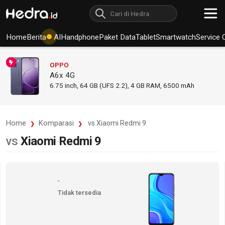
Home
Berita
AI
Handphone
Paket Data
Tablet
Smartwatch
Service 
OPPO
A6x 4G
6.75
inch,
64 GB (UFS 2.2), 4 GB RAM
,
6500 mAh
Home
Komparasi
vs Xiaomi Redmi 9
vs
Xiaomi Redmi 9
-
Tidak tersedia