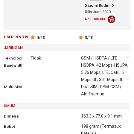
Xiaomi Redmi 9
Rilis June 2020
Rp1.300.000
USER REVIEW
0
/10
0
/10
JARINGAN
Teknologi
Tidak
GSM / HSDPA / LTE
Bandwidth
2G
GSM 850,
HSDPA, 42 Mbps; HSUPA,
900, 1800,
5.76 Mbps, LTE, Cat6, 51
1900
Mbps UL, 301 Mbps DL
Multi SIM
3G
HSDPA 850,
Dual SIM (GSM-GSM),
GPRS
Ya
EDGE
Ya
900, 1700,
Aktif semua
1900, 2100
UMUM
Dimensi
163.3 x 77.0 x 9.1 mm
Bobot
198 gram
(Termasuk
baterai)