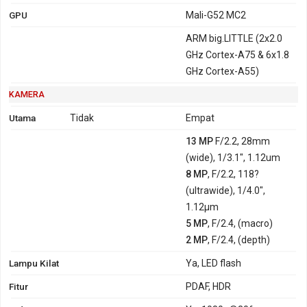
GPU
Mali-G52 MC2
ARM big.LITTLE (2x2.0
GHz Cortex-A75 & 6x1.8
GHz Cortex-A55)
KAMERA
Utama
Tidak
Empat
13 MP
F/2.2, 28mm
(wide), 1/3.1", 1.12um
8 MP
, F/2.2, 118?
(ultrawide), 1/4.0",
1.12µm
5 MP
, F/2.4, (macro)
2 MP
, F/2.4, (depth)
Lampu Kilat
Ya, LED flash
Fitur
PDAF, HDR