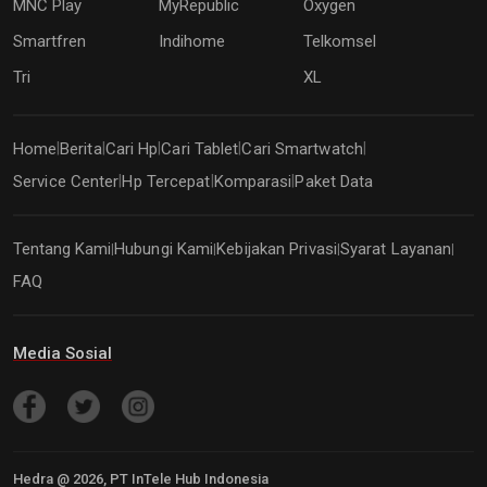
MNC Play
MyRepublic
Oxygen
Smartfren
Indihome
Telkomsel
Tri
XL
Home
Berita
Cari Hp
Cari Tablet
Cari Smartwatch
|
|
|
|
|
Service Center
Hp Tercepat
Komparasi
Paket Data
|
|
|
Tentang Kami
Hubungi Kami
Kebijakan Privasi
Syarat Layanan
|
|
|
|
FAQ
Media Sosial
Hedra @
2026
, PT InTele Hub Indonesia