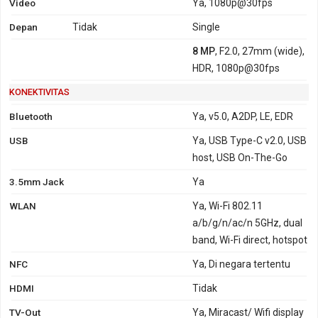
Video
Ya, 1080p@30fps
Depan
Tidak
Single
8 MP
, F2.0, 27mm (wide),
HDR, 1080p@30fps
KONEKTIVITAS
Bluetooth
Ya, v5.0, A2DP, LE, EDR
USB
Ya, USB Type-C v2.0, USB
host, USB On-The-Go
3.5mm Jack
Ya
WLAN
Ya, Wi-Fi 802.11
a/b/g/n/ac/n 5GHz, dual
band, Wi-Fi direct, hotspot
NFC
Ya, Di negara tertentu
HDMI
Tidak
TV-Out
Ya, Miracast/ Wifi display