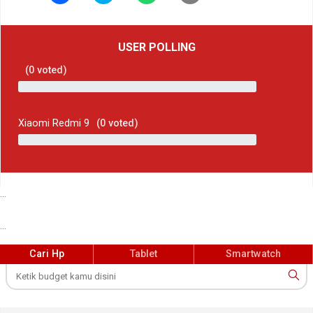
USER POLLING
(
0
voted)
Xiaomi Redmi 9
(
0
voted)
...
...
Cari Hp
Tablet
Smartwatch