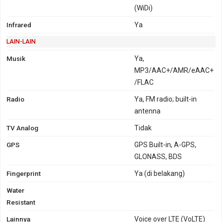
(WiDi)
Infrared
Ya
LAIN-LAIN
Musik
Ya,
MP3/AAC+/AMR/eAAC+
/FLAC
Radio
Ya, FM radio; built-in
antenna
TV Analog
Tidak
GPS
GPS Built-in, A-GPS,
GLONASS, BDS
Fingerprint
Ya (di belakang)
Water
Resistant
Lainnya
Voice over LTE (VoLTE)