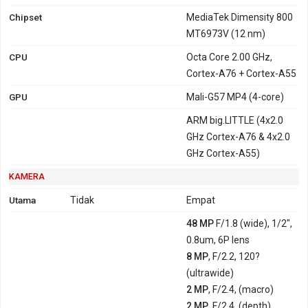
Chipset
MediaTek Dimensity 800
MT6973V (12 nm)
CPU
Octa Core 2.00 GHz,
Cortex-A76 + Cortex-A55
GPU
Mali-G57 MP4 (4-core)
ARM big.LITTLE (4x2.0
GHz Cortex-A76 & 4x2.0
GHz Cortex-A55)
KAMERA
Utama
Tidak
Empat
48 MP
F/1.8 (wide), 1/2",
0.8um, 6P lens
8 MP
, F/2.2, 120?
(ultrawide)
2 MP
, F/2.4, (macro)
2 MP
, F/2.4, (depth)