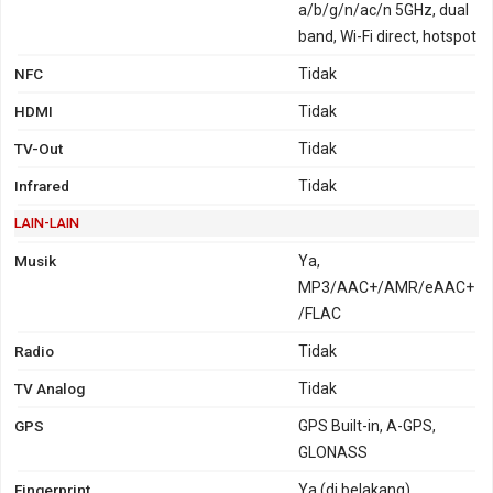
a/b/g/n/ac/n 5GHz, dual
band, Wi-Fi direct, hotspot
NFC
Tidak
HDMI
Tidak
TV-Out
Tidak
Infrared
Tidak
LAIN-LAIN
Musik
Ya,
MP3/AAC+/AMR/eAAC+
/FLAC
Radio
Tidak
TV Analog
Tidak
GPS
GPS Built-in, A-GPS,
GLONASS
Fingerprint
Ya (di belakang)