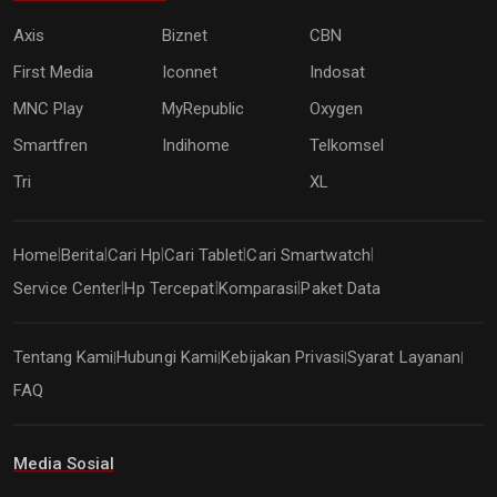
Axis
Biznet
CBN
First Media
Iconnet
Indosat
MNC Play
MyRepublic
Oxygen
Smartfren
Indihome
Telkomsel
Tri
XL
Home
Berita
Cari Hp
Cari Tablet
Cari Smartwatch
|
|
|
|
|
Service Center
Hp Tercepat
Komparasi
Paket Data
|
|
|
Tentang Kami
Hubungi Kami
Kebijakan Privasi
Syarat Layanan
|
|
|
|
FAQ
Media Sosial