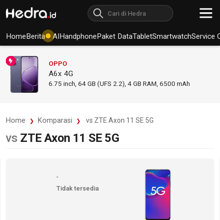
Home
Berita
AI
Handphone
Paket Data
Tablet
Smartwatch
Service 
OPPO
A6x 4G
6.75
inch,
64 GB (UFS 2.2), 4 GB RAM
,
6500 mAh
Home
Komparasi
vs ZTE Axon 11 SE 5G
vs
ZTE Axon 11 SE 5G
-
Tidak tersedia