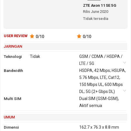
ZTE Axon 11 SE 5G
Rilis June 2020
Tidak tersedia
USER REVIEW
0
/10
0
/10
JARINGAN
Teknologi
Tidak
GSM / CDMA / HSDPA /
LTE / 5G
Bandwidth
2G
GSM 850,
3G
HSDPA, 42 Mbps; HSUPA,
HSDPA 850,
900, 1800,
5.76 Mbps, LTE, Cat12,
900, 1900,
1900
150 Mbps UL, 600 Mbps
2100
CDMA 800,
DL; 5G (2+ Gbps DL)
TD-SCDMA
Multi SIM
1900
Dual SIM (GSM-GSM),
1900, 2000
Aktif semua
CDMA2000
1xEV-DO
UMUM
GPRS
Ya
EDGE
Ya
Dimensi
162.7 x 76.3 x 8.8 mm