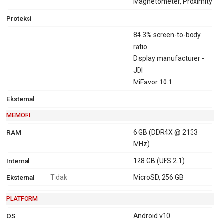
Magnetometer, Proximity
Proteksi
84.3% screen-to-body
ratio
Display manufacturer -
JDI
MiFavor 10.1
Eksternal
MEMORI
RAM
6 GB (DDR4X @ 2133
MHz)
Internal
128 GB (UFS 2.1)
Eksternal
Tidak
MicroSD, 256 GB
PLATFORM
OS
Android v10