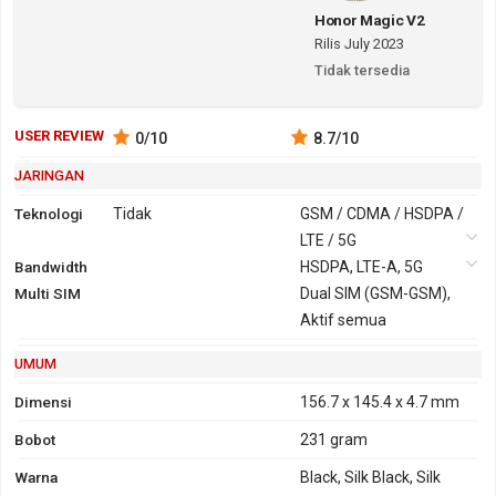
Honor Magic V2
Rilis July 2023
Tidak tersedia
USER REVIEW
0
/10
8.7
/10
JARINGAN
Teknologi
Tidak
GSM / CDMA / HSDPA /
LTE / 5G
Bandwidth
2G
GSM 850,
HSDPA, LTE-A, 5G
Multi SIM
900, 1800,
Dual SIM (GSM-GSM),
1900
Aktif semua
CDMA 800
UMUM
3G
HSDPA 800, 850, 900,
1700, 1900, 2100
Dimensi
156.7 x 145.4 x 4.7 mm
CDMA2000 1x
Bobot
231 gram
GPRS
Ya
EDGE
Ya
Warna
Black, Silk Black, Silk