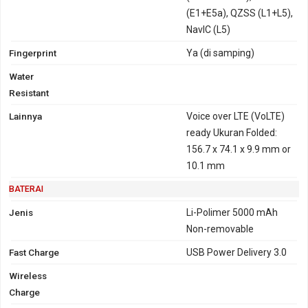
(E1+E5a), QZSS (L1+L5),
NavIC (L5)
Fingerprint
Ya (di samping)
Water
Resistant
Lainnya
Voice over LTE (VoLTE)
ready Ukuran Folded:
156.7 x 74.1 x 9.9 mm or
10.1 mm
BATERAI
Jenis
Li-Polimer 5000 mAh
Non-removable
Fast Charge
USB Power Delivery 3.0
Wireless
Charge