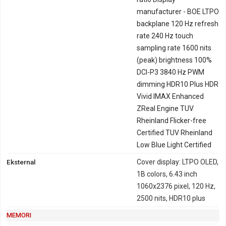
manufacturer - BOE LTPO
backplane 120 Hz refresh
rate 240 Hz touch
sampling rate 1600 nits
(peak) brightness 100%
DCI-P3 3840 Hz PWM
dimming HDR10 Plus HDR
Vivid IMAX Enhanced
ZReal Engine TUV
Rheinland Flicker-free
Certified TUV Rheinland
Low Blue Light Certified
Eksternal
Cover display: LTPO OLED,
1B colors, 6.43 inch
1060x2376 pixel, 120 Hz,
2500 nits, HDR10 plus
MEMORI