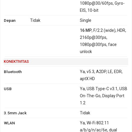
1080p@30/60fps, Gyro-
EIS, 10-bit
Depan
Tidak
Single
16 MP
, F/2.2 (wide), HDR,
2160p@30fps,
1080p@30fps, face
unlock
KONEKTIVITAS
Bluetooth
Ya, v5.3, A2DP, LE, EDR,
aptX HD
USB
Ya, USB Type-C v3.1, USB
On-The-Go, Display Port
1.2
3.5mm Jack
Tidak
WLAN
Ya, Wi-Fi 802.11
a/b/g/n/ac/6e, dual