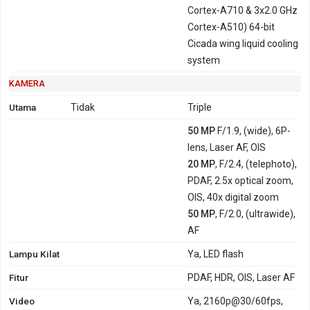
Cortex-A710 & 3x2.0 GHz
Cortex-A510) 64-bit
Cicada wing liquid cooling
system
KAMERA
Utama
Tidak
Triple
50 MP
F/1.9, (wide), 6P-
lens, Laser AF, OIS
20 MP
, F/2.4, (telephoto),
PDAF, 2.5x optical zoom,
OIS, 40x digital zoom
50 MP
, F/2.0, (ultrawide),
AF
Lampu Kilat
Ya, LED flash
Fitur
PDAF, HDR, OIS, Laser AF
Video
Ya, 2160p@30/60fps,