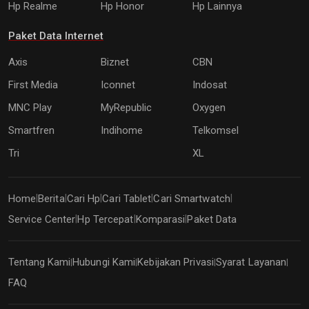
Hp Realme
Hp Honor
Hp Lainnya
Paket Data Internet
Axis
Biznet
CBN
First Media
Iconnet
Indosat
MNC Play
MyRepublic
Oxygen
Smartfren
Indihome
Telkomsel
Tri
XL
Home
Berita
Cari Hp
Cari Tablet
Cari Smartwatch
|
|
|
|
|
Service Center
Hp Tercepat
Komparasi
Paket Data
|
|
|
Tentang Kami
Hubungi Kami
Kebijakan Privasi
Syarat Layanan
|
|
|
|
FAQ