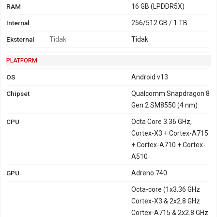
RAM
16 GB (LPDDR5X)
Internal
256/512 GB / 1 TB
Eksternal
Tidak
Tidak
PLATFORM
OS
Android v13
Chipset
Qualcomm Snapdragon 8
Gen 2 SM8550 (4 nm)
CPU
Octa Core 3.36 GHz,
Cortex-X3 + Cortex-A715
+ Cortex-A710 + Cortex-
A510
GPU
Adreno 740
Octa-core (1x3.36 GHz
Cortex-X3 & 2x2.8 GHz
Cortex-A715 & 2x2.8 GHz