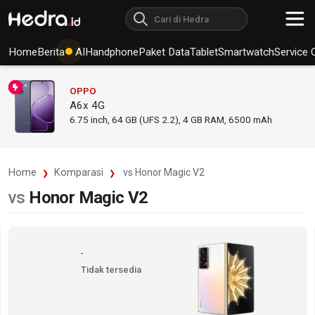
Home
Berita
AI
Handphone
Paket Data
Tablet
Smartwatch
Service 
OPPO
A6x 4G
6.75
inch,
64 GB (UFS 2.2), 4 GB RAM
,
6500 mAh
Home
Komparasi
vs Honor Magic V2
vs
Honor Magic V2
-
Tidak tersedia