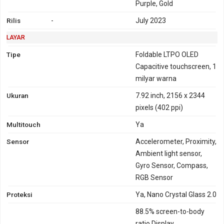
Purple, Gold
Rilis
-
July 2023
LAYAR
Tipe
Foldable LTPO OLED
Capacitive touchscreen, 1
milyar warna
Ukuran
7.92 inch, 2156 x 2344
pixels (402 ppi)
Multitouch
Ya
Sensor
Accelerometer, Proximity,
Ambient light sensor,
Gyro Sensor, Compass,
RGB Sensor
Proteksi
Ya, Nano Crystal Glass 2.0
88.5% screen-to-body
ratio Display