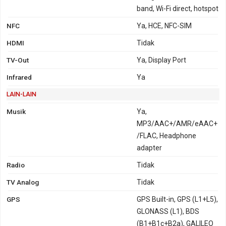
band, Wi-Fi direct, hotspot
NFC
Ya, HCE, NFC-SIM
HDMI
Tidak
TV-Out
Ya, Display Port
Infrared
Ya
LAIN-LAIN
Musik
Ya,
MP3/AAC+/AMR/eAAC+
/FLAC, Headphone
adapter
Radio
Tidak
TV Analog
Tidak
GPS
GPS Built-in, GPS (L1+L5),
GLONASS (L1), BDS
(B1+B1c+B2a), GALILEO