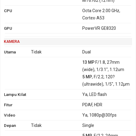
MT6762 (12 nm)
CPU
Octa Core 2.00 GHz,
Cortex-A53
GPU
PowerVR GE8320
KAMERA
Utama
Tidak
Dual
13 MP
F/1.8, 27mm
(wide), 1/3.1", 1.12um
5 MP
, F/2.2, 120?
(ultrawide), 1/5", 1.12µm
Lampu Kilat
Ya, LED flash
Fitur
PDAF, HDR
Video
Ya, 1080p@30fps
Depan
Tidak
Single
5 MP
, F/2.2, 24mm