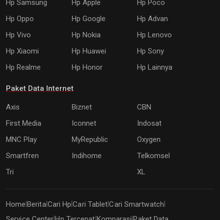
Hp Samsung
Hp Apple
Hp Poco
Hp Oppo
Hp Google
Hp Advan
Hp Vivo
Hp Nokia
Hp Lenovo
Hp Xiaomi
Hp Huawei
Hp Sony
Hp Realme
Hp Honor
Hp Lainnya
Paket Data Internet
Axis
Biznet
CBN
First Media
Iconnet
Indosat
MNC Play
MyRepublic
Oxygen
Smartfren
Indihome
Telkomsel
Tri
XL
Home
Berita
Cari Hp
Cari Tablet
Cari Smartwatch
|
|
|
|
|
Service Center
Hp Tercepat
Komparasi
Paket Data
|
|
|