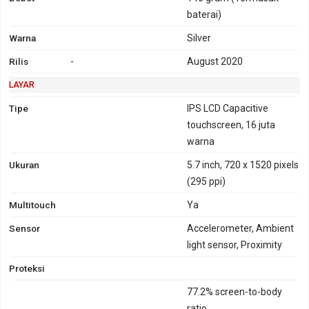
1900, 2000
baterai)
CDMA2000
Warna
Silver
1xEV-DO
Rilis
-
August 2020
LAYAR
Tipe
IPS LCD Capacitive
touchscreen, 16 juta
warna
Ukuran
5.7 inch, 720 x 1520 pixels
(295 ppi)
Multitouch
Ya
Sensor
Accelerometer, Ambient
light sensor, Proximity
Proteksi
77.2% screen-to-body
ratio