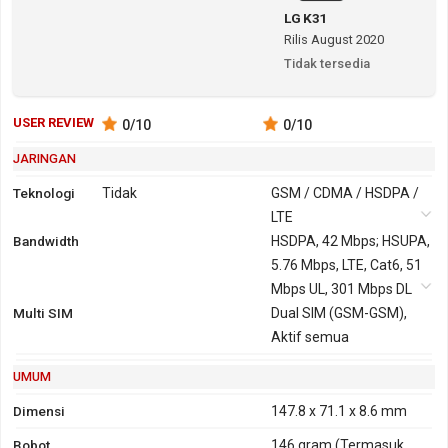
LG K31
Rilis August 2020
Tidak tersedia
USER REVIEW
0
/10
0
/10
JARINGAN
Teknologi
Tidak
GSM / CDMA / HSDPA /
LTE
Bandwidth
2G
GSM 850,
HSDPA, 42 Mbps; HSUPA,
900, 1800,
5.76 Mbps, LTE, Cat6, 51
1900
Mbps UL, 301 Mbps DL
Multi SIM
CDMA 800,
Dual SIM (GSM-GSM),
1900
Aktif semua
3G
HSDPA 850,
GPRS
Ya
EDGE
Ya
UMUM
900, 1700,
1900, 2100
Dimensi
147.8 x 71.1 x 8.6 mm
TD-SCDMA
Bobot
146 gram
(Termasuk