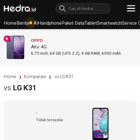
Home
Berita
AI
Handphone
Paket Data
Tablet
Smartwatch
Service 
OPPO
A6x 4G
6.75
inch,
64 GB (UFS 2.2), 4 GB RAM
,
6500 mAh
Home
Komparasi
vs LG K31
vs
LG K31
-
Tidak tersedia