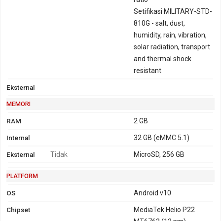
Setifikasi MILITARY-STD-
810G - salt, dust,
humidity, rain, vibration,
solar radiation, transport
and thermal shock
resistant
Eksternal
MEMORI
RAM
2 GB
Internal
32 GB (eMMC 5.1)
Eksternal
Tidak
MicroSD, 256 GB
PLATFORM
OS
Android v10
Chipset
MediaTek Helio P22