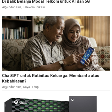
Di Balik Belanja Modal Telkom untuk AI dan 5G
AI@Indonesia
,
Telekomunikasi
ChatGPT untuk Rutinitas Keluarga: Membantu atau
Kebablasan?
AI@Indonesia
,
Gaya Hidup