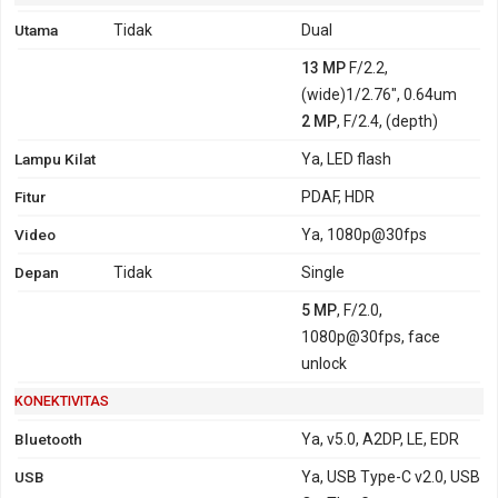
Utama
Tidak
Dual
13 MP
F/2.2,
(wide)1/2.76", 0.64um
2 MP
, F/2.4, (depth)
Lampu Kilat
Ya, LED flash
Fitur
PDAF, HDR
Video
Ya, 1080p@30fps
Depan
Tidak
Single
5 MP
, F/2.0,
1080p@30fps, face
unlock
KONEKTIVITAS
Bluetooth
Ya, v5.0, A2DP, LE, EDR
USB
Ya, USB Type-C v2.0, USB