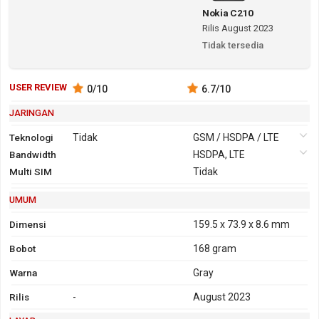
Nokia C210
Rilis August 2023
Tidak tersedia
USER REVIEW
0
/10
6.7
/10
JARINGAN
Teknologi
Tidak
GSM / HSDPA / LTE
Bandwidth
2G
GSM 850,
3G
HSDPA, LTE
HSDPA 850,
Multi SIM
900, 1800,
Tidak
900, 1800,
1900
1900
UMUM
GPRS
Ya
EDGE
Ya
Dimensi
159.5 x 73.9 x 8.6 mm
Bobot
168 gram
Warna
Gray
Rilis
-
August 2023