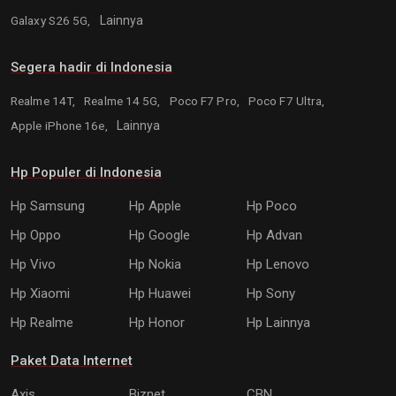
Galaxy S26 5G,
Lainnya
Segera hadir di Indonesia
Realme 14T,
Realme 14 5G,
Poco F7 Pro,
Poco F7 Ultra,
Apple iPhone 16e,
Lainnya
Hp Populer di Indonesia
Hp Samsung
Hp Apple
Hp Poco
Hp Oppo
Hp Google
Hp Advan
Hp Vivo
Hp Nokia
Hp Lenovo
Hp Xiaomi
Hp Huawei
Hp Sony
Hp Realme
Hp Honor
Hp Lainnya
Paket Data Internet
Axis
Biznet
CBN