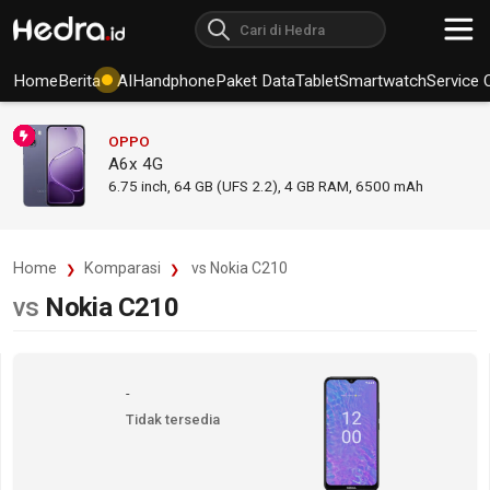
Home
Berita
AI
Handphone
Paket Data
Tablet
Smartwatch
Service 
OPPO
A6x 4G
6.75
inch,
64 GB (UFS 2.2), 4 GB RAM
,
6500 mAh
Home
Komparasi
vs Nokia C210
vs
Nokia C210
-
Tidak tersedia