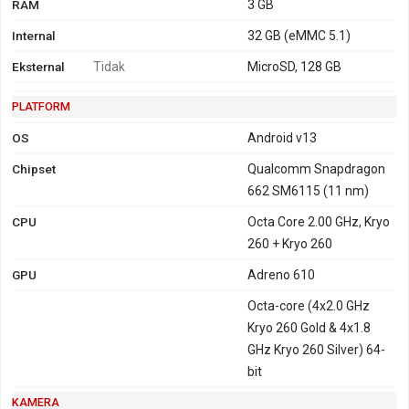
RAM
3 GB
Internal
32 GB (eMMC 5.1)
Eksternal
Tidak
MicroSD, 128 GB
PLATFORM
OS
Android v13
Chipset
Qualcomm Snapdragon
662 SM6115 (11 nm)
CPU
Octa Core 2.00 GHz, Kryo
260 + Kryo 260
GPU
Adreno 610
Octa-core (4x2.0 GHz
Kryo 260 Gold & 4x1.8
GHz Kryo 260 Silver) 64-
bit
KAMERA