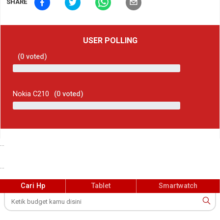
SHARE
USER POLLING
(
0
voted)
Nokia C210
(
0
voted)
...
...
Cari Hp
Tablet
Smartwatch