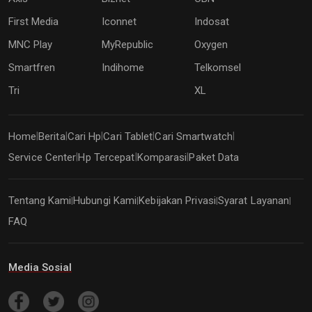
First Media
Iconnet
Indosat
MNC Play
MyRepublic
Oxygen
Smartfren
Indihome
Telkomsel
Tri
XL
Home
Berita
Cari Hp
Cari Tablet
Cari Smartwatch
|
|
|
|
|
Service Center
Hp Tercepat
Komparasi
Paket Data
|
|
|
Tentang Kami
Hubungi Kami
Kebijakan Privasi
Syarat Layanan
|
|
|
|
FAQ
Media Sosial