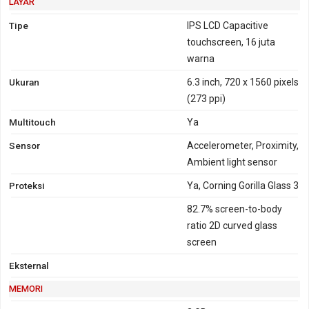
LAYAR
Tipe
IPS LCD Capacitive
touchscreen, 16 juta
warna
Ukuran
6.3 inch, 720 x 1560 pixels
(273 ppi)
Multitouch
Ya
Sensor
Accelerometer, Proximity,
Ambient light sensor
Proteksi
Ya, Corning Gorilla Glass 3
82.7% screen-to-body
ratio 2D curved glass
screen
Eksternal
MEMORI