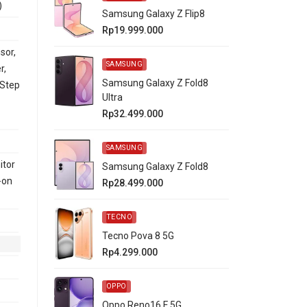
)
Samsung Galaxy Z Flip8
Rp19.999.000
sor,
SAMSUNG
r,
Samsung Galaxy Z Fold8
 Step
Ultra
Rp32.499.000
SAMSUNG
itor
Samsung Galaxy Z Fold8
-on
Rp28.499.000
TECNO
Tecno Pova 8 5G
Rp4.299.000
OPPO
Oppo Reno16 F 5G