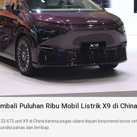
mbali Puluhan Ribu Mobil Listrik X9 di Chin
33.473 unit X9 di China karena pegas udara depan berpotensi bocor se
ondisi panas dan lembap.