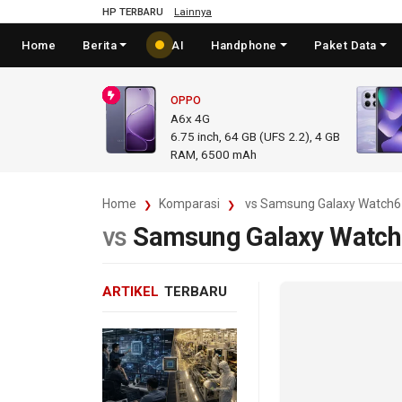
HP TERBARU
Lainnya
Home
Berita
AI
Handphone
Paket Data
OPPO
A6x 4G
6.75
inch,
64 GB (UFS 2.2), 4 GB
RAM
,
6500 mAh
Home
Komparasi
vs Samsung Galaxy Watch6 
vs
Samsung Galaxy Watch6
ARTIKEL
TERBARU