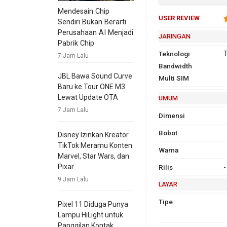
Mendesain Chip
USER REVIEW
Sendiri Bukan Berarti
Perusahaan AI Menjadi
JARINGAN
Pabrik Chip
Teknologi
T
7 Jam Lalu
Bandwidth
2G
G
JBL Bawa Sound Curve
Multi SIM
9
Baru ke Tour ONE M3
1
Lewat Update OTA
UMUM
7 Jam Lalu
Dimensi
Bobot
Disney Izinkan Kreator
TikTok Meramu Konten
Warna
Marvel, Star Wars, dan
Pixar
Rilis
-
9 Jam Lalu
LAYAR
Tipe
Pixel 11 Diduga Punya
Lampu HiLight untuk
Panggilan Kontak