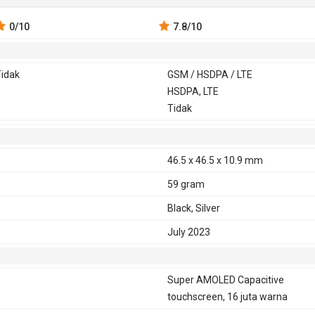
0
/10
7.8
/10
idak
GSM / HSDPA / LTE
SM 850,
3G
HSDPA
HSDPA, LTE
GPRS
Tida
EDGE
00, 1800,
850, 900,
Tidak
k
900
2100
46.5 x 46.5 x 10.9 mm
59 gram
Black, Silver
July 2023
Super AMOLED Capacitive
touchscreen, 16 juta warna