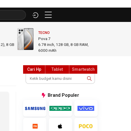
TECNO
INFINI
Pova 7
GT 50
2), 8 GB
6.78
inch,
128 GB, 8 GB RAM
,
6.78
i
6000 mAh
GB R
Cari Hp
Tablet
Smartwatch
Brand
Populer