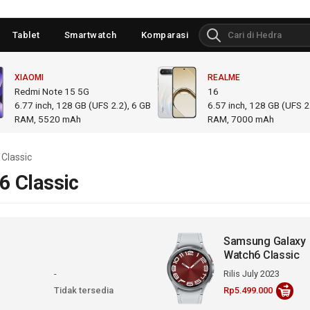
Tablet
Smartwatch
Komparasi
XIAOMI
REALME
Redmi Note 15 5G
16
6.77
inch,
128 GB (UFS 2.2), 6 GB
6.57
inch,
128 GB (UFS 2.
RAM
,
5520 mAh
RAM
,
7000 mAh
Classic
 Classic
Samsung Galaxy
Watch6 Classic
-
Rilis July 2023
Tidak tersedia
Rp5.499.000