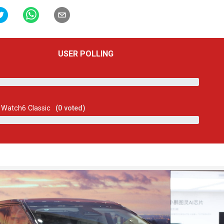
USER POLLING
Watch6 Classic
(
0
voted)