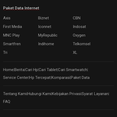
Paket Data Internet
Axis
Biznet
CBN
First Media
Iconnet
Indosat
MNC Play
MyRepublic
Oxygen
Smartfren
Indihome
Telkomsel
Tri
XL
Home
Berita
Cari Hp
Cari Tablet
Cari Smartwatch
|
|
|
|
|
Service Center
Hp Tercepat
Komparasi
Paket Data
|
|
|
Tentang Kami
Hubungi Kami
Kebijakan Privasi
Syarat Layanan
|
|
|
|
FAQ