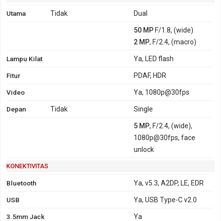
Utama
Tidak
Dual
50 MP
F/1.8, (wide)
2 MP
, F/2.4, (macro)
Lampu Kilat
Ya, LED flash
Fitur
PDAF, HDR
Video
Ya, 1080p@30fps
Depan
Tidak
Single
5 MP
, F/2.4, (wide),
1080p@30fps, face
unlock
KONEKTIVITAS
Bluetooth
Ya, v5.3, A2DP, LE, EDR
USB
Ya, USB Type-C v2.0
3.5mm Jack
Ya