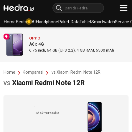
Home
Berita
AI
Handphone
Paket Data
Tablet
Smartwatch
Service 
OPPO
A6x 4G
6.75
inch,
64 GB (UFS 2.2), 4 GB RAM
,
6500 mAh
Home
Komparasi
vs Xiaomi Redmi Note 12R
vs
Xiaomi Redmi Note 12R
-
Tidak tersedia