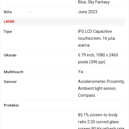
Blue, Sky Fantasy
Rilis
-
June 2023
LAYAR
Tipe
IPS LCD Capacitive
touchscreen, 16 juta
warna
Ukuran
6.79 inch, 1080 x 2460
pixels (396 ppi)
Multitouch
Ya
Sensor
Accelerometer, Proximity,
Ambient light sensor,
Compass
Proteksi
85.1% screen-to-body
ratio 2.5D curved glass
screen 90 Hz refresh rate