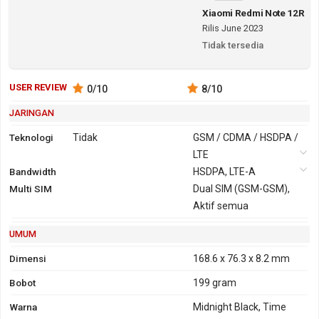
Xiaomi Redmi Note 12R
Rilis June 2023
Tidak tersedia
USER REVIEW
0
/10
8
/10
JARINGAN
Teknologi
Tidak
GSM / CDMA / HSDPA /
LTE
Bandwidth
2G
GSM 850,
HSDPA, LTE-A
Multi SIM
900, 1800,
Dual SIM (GSM-GSM),
1900
Aktif semua
CDMA 800
UMUM
3G
HSDPA 850, 900,
GPRS
Ya
2100 CDMA2000
Dimensi
168.6 x 76.3 x 8.2 mm
1xEV-DO
Bobot
199 gram
EDGE
Ya
Warna
Midnight Black, Time