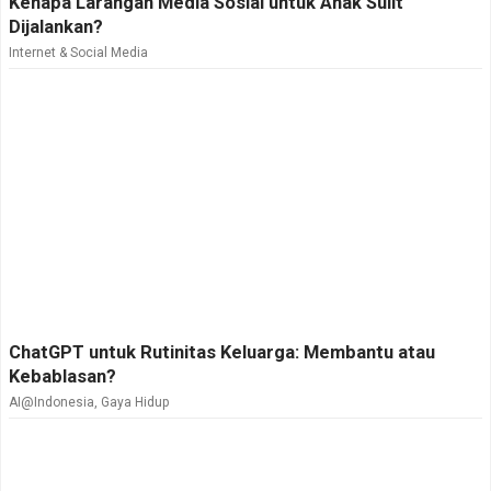
Kenapa Larangan Media Sosial untuk Anak Sulit
Dijalankan?
Internet & Social Media
ChatGPT untuk Rutinitas Keluarga: Membantu atau
Kebablasan?
AI@Indonesia
,
Gaya Hidup