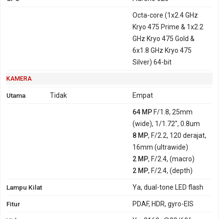
Octa-core (1x2.4 GHz
Kryo 475 Prime & 1x2.2
GHz Kryo 475 Gold &
6x1.8 GHz Kryo 475
Silver) 64-bit
KAMERA
Utama
Tidak
Empat
64 MP
F/1.8, 25mm
(wide), 1/1.72", 0.8um
8 MP
, F/2.2, 120 derajat,
16mm (ultrawide)
2 MP
, F/2.4, (macro)
2 MP
, F/2.4, (depth)
Lampu Kilat
Ya, dual-tone LED flash
Fitur
PDAF, HDR, gyro-EIS