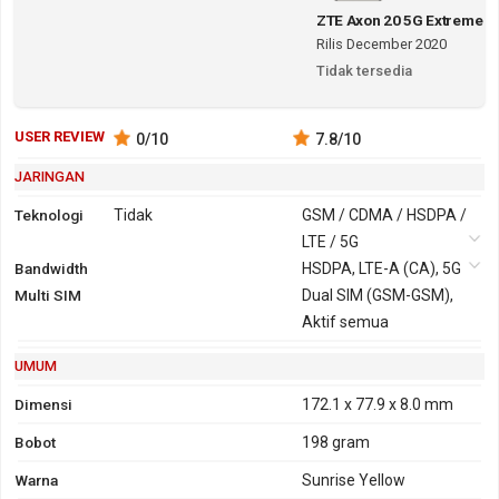
ZTE Axon 20 5G Extreme
Rilis December 2020
Tidak tersedia
USER REVIEW
0
/10
7.8
/10
JARINGAN
Teknologi
Tidak
GSM / CDMA / HSDPA /
LTE / 5G
Bandwidth
2G
GSM 850,
HSDPA, LTE-A (CA), 5G
Multi SIM
900, 1800,
Dual SIM (GSM-GSM),
1900
Aktif semua
CDMA 800
UMUM
3G
HSDPA 850,
GPRS
Ya
EDGE
Ya
900, 1700,
Dimensi
172.1 x 77.9 x 8.0 mm
1900, 2100
Bobot
198 gram
Warna
Sunrise Yellow