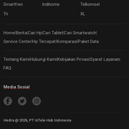
Smartfren
Indihome
Telkomsel
Tri
XL
Home
Berita
Cari Hp
Cari Tablet
Cari Smartwatch
|
|
|
|
|
Service Center
Hp Tercepat
Komparasi
Paket Data
|
|
|
Tentang Kami
Hubungi Kami
Kebijakan Privasi
Syarat Layanan
|
|
|
|
FAQ
Media Sosial
Hedra @
2026
, PT InTele Hub Indonesia