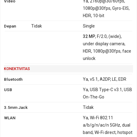
Video
Ya, 2160p@30/60fps,
1080p@30fps, Gyro-EIS,
HDR, 10-bit
Depan
Tidak
Single
32 MP
, F/2.0, (wide),
under display camera,
HDR, 1080p@30fps, face
unlock
KONEKTIVITAS
Bluetooth
Ya, v5.1, A2DP, LE, EDR
USB
Ya, USB Type-C v3.1, USB
On-The-Go
3.5mm Jack
Tidak
WLAN
Ya, Wi-Fi 802.11
a/b/g/n/ac/n 5GHz, dual
band, Wi-Fi direct, hotspot