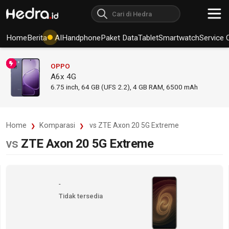
Home
Berita
AI
Handphone
Paket Data
Tablet
Smartwatch
Service 
OPPO
A6x 4G
6.75
inch,
64 GB (UFS 2.2), 4 GB RAM
,
6500 mAh
Home
Komparasi
vs ZTE Axon 20 5G Extreme
vs
ZTE Axon 20 5G Extreme
-
Tidak tersedia