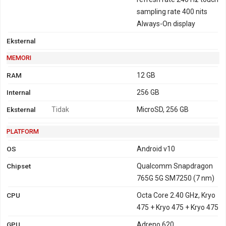
sampling rate 400 nits
Always-On display
Eksternal
MEMORI
RAM
12 GB
Internal
256 GB
Eksternal
Tidak
MicroSD, 256 GB
PLATFORM
OS
Android v10
Chipset
Qualcomm Snapdragon
765G 5G SM7250 (7 nm)
CPU
Octa Core 2.40 GHz, Kryo
475 + Kryo 475 + Kryo 475
GPU
Adreno 620