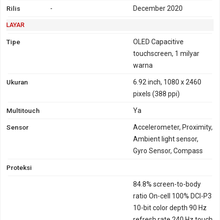
Rilis
-
December 2020
LAYAR
Tipe
OLED Capacitive
touchscreen, 1 milyar
warna
Ukuran
6.92 inch, 1080 x 2460
pixels (388 ppi)
Multitouch
Ya
Sensor
Accelerometer, Proximity,
Ambient light sensor,
Gyro Sensor, Compass
Proteksi
84.8% screen-to-body
ratio On-cell 100% DCI-P3
10-bit color depth 90 Hz
refresh rate 240 Hz touch