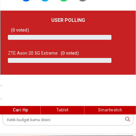
USER POLLING
(
0
voted)
ZTE Axon 20 5G Extreme
(
0
voted)
...
...
Cari Hp
Tablet
Smartwatch