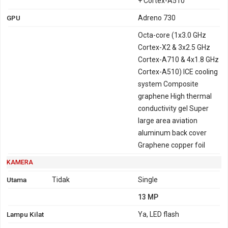
+ Cortex-A510
GPU
Adreno 730
Octa-core (1x3.0 GHz
Cortex-X2 & 3x2.5 GHz
Cortex-A710 & 4x1.8 GHz
Cortex-A510) ICE cooling
system Composite
graphene High thermal
conductivity gel Super
large area aviation
aluminum back cover
Graphene copper foil
KAMERA
Utama
Tidak
Single
13 MP
Lampu Kilat
Ya, LED flash