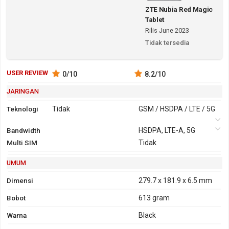
ZTE Nubia Red Magic
Tablet
Rilis June 2023
Tidak tersedia
USER REVIEW
0
/10
8.2
/10
JARINGAN
Teknologi
Tidak
GSM / HSDPA / LTE / 5G
Bandwidth
2G
GSM 850,
3G
HSDPA, LTE-A, 5G
HSDPA
Multi SIM
900, 1800,
Tidak
850, 900,
1900
2100
UMUM
GPRS
Ya
EDGE
Ya
Dimensi
279.7 x 181.9 x 6.5 mm
Bobot
613 gram
Warna
Black