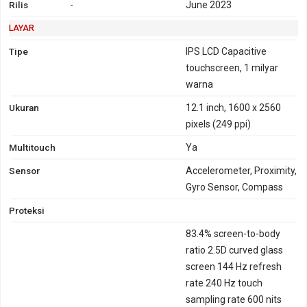
Rilis
-
June 2023
LAYAR
Tipe
IPS LCD Capacitive
touchscreen, 1 milyar
warna
Ukuran
12.1 inch, 1600 x 2560
pixels (249 ppi)
Multitouch
Ya
Sensor
Accelerometer, Proximity,
Gyro Sensor, Compass
Proteksi
83.4% screen-to-body
ratio 2.5D curved glass
screen 144 Hz refresh
rate 240 Hz touch
sampling rate 600 nits