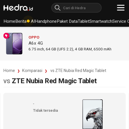
Home
Berita
AI
Handphone
Paket Data
Tablet
Smartwatch
Service 
OPPO
A6x 4G
6.75
inch,
64 GB (UFS 2.2), 4 GB RAM
,
6500 mAh
Home
Komparasi
vs ZTE Nubia Red Magic Tablet
vs
ZTE Nubia Red Magic Tablet
-
Tidak tersedia