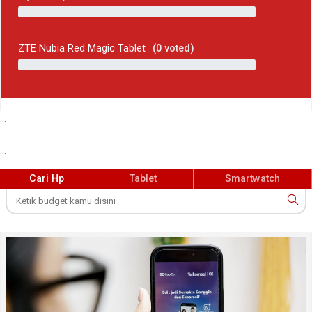
ZTE Nubia Red Magic Tablet
(
0
voted)
...
...
Cari Hp
Tablet
Smartwatch