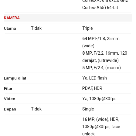
Cortex-A76 & 6x2.0 GHz
Cortex-A55) 64-bit
KAMERA
Utama
Tidak
Triple
64 MP
F/1.8, 25mm
(wide)
8 MP
, F/2.2, 16mm, 120
derajat, (ultrawide)
5 MP
, F/2.4, (macro)
Lampu Kilat
Ya, LED flash
Fitur
PDAF, HDR
Video
Ya, 1080p@30fps
Depan
Tidak
Single
16 MP
, (wide), HDR,
1080p@30fps, face
unlock