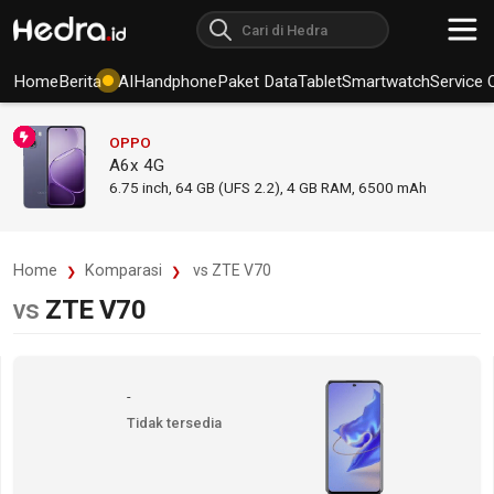
Home
Berita
AI
Handphone
Paket Data
Tablet
Smartwatch
Service 
OPPO
A6x 4G
6.75
inch,
64 GB (UFS 2.2), 4 GB RAM
,
6500 mAh
Home
Komparasi
vs ZTE V70
vs
ZTE V70
-
Tidak tersedia