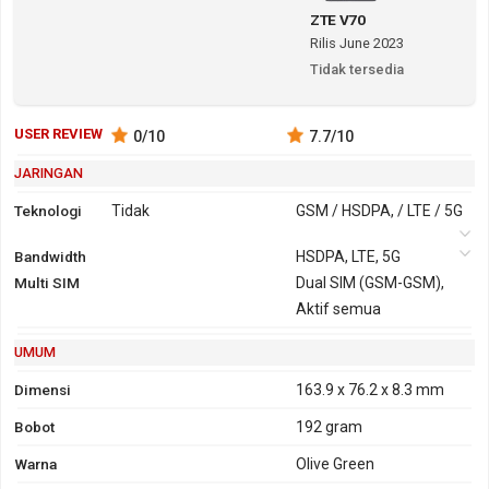
ZTE V70
Rilis June 2023
Tidak tersedia
USER REVIEW
0
/10
7.7
/10
JARINGAN
Teknologi
Tidak
GSM / HSDPA, / LTE / 5G
Bandwidth
2G
GSM 850,
3G
HSDPA, LTE, 5G
HSDPA, 850,
Multi SIM
900, 1800,
Dual SIM (GSM-GSM),
900, 1900,
1900
Aktif semua
2100
GPRS
Ya
EDGE
Ya
UMUM
Dimensi
163.9 x 76.2 x 8.3 mm
Bobot
192 gram
Warna
Olive Green