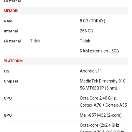
Eksternal
MEMORI
RAM
8 GB (DDR4X)
Internal
256 GB
Eksternal
Tidak
Tidak
RAM extension - 5GB
PLATFORM
OS
Android v11
Chipset
MediaTek Dimensity 810
5G MT6833P (6 nm)
CPU
Octa Core 2.40 GHz,
Cortex-A76 + Cortex-A55
GPU
Mali-G57 MC2 (2-core)
Octa-core (2x2.4 GHz