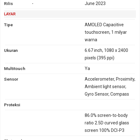
Rilis
-
June 2023
LAYAR
Tipe
AMOLED Capacitive
touchscreen, 1 milyar
warna
Ukuran
6.67 inch, 1080 x 2400
pixels (395 ppi)
Multitouch
Ya
Sensor
Accelerometer, Proximity,
Ambient light sensor,
Gyro Sensor, Compass
Proteksi
86.0% screen-to-body
ratio 2.5D curved glass
screen 100% DCI-P3