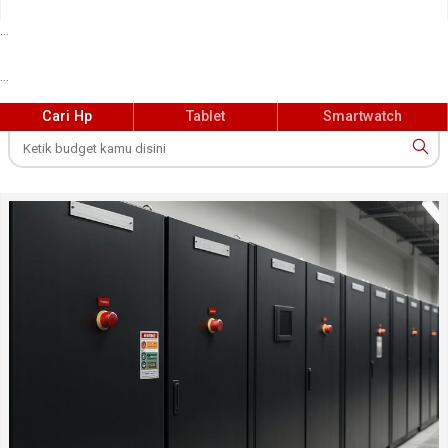
...
...
Cari Hp
Tablet
Smartwatch