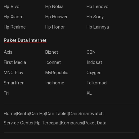
Hp Vivo
Hp Nokia
Hp Lenovo
Hp Xiaomi
Hp Huawei
Hp Sony
Hp Realme
Hp Honor
Hp Lainnya
Paket Data Internet
Axis
Biznet
CBN
First Media
Iconnet
Indosat
MNC Play
MyRepublic
Oxygen
Smartfren
Indihome
Telkomsel
Tri
XL
Home
Berita
Cari Hp
Cari Tablet
Cari Smartwatch
|
|
|
|
|
Service Center
Hp Tercepat
Komparasi
Paket Data
|
|
|