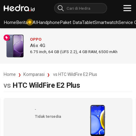
Home
Berita
AI
Handphone
Paket Data
Tablet
Smartwatch
Service 
OPPO
A6x 4G
6.75
inch,
64 GB (UFS 2.2), 4 GB RAM
,
6500 mAh
Home
Komparasi
vs HTC WildFire E2 Plus
vs
HTC WildFire E2 Plus
-
Tidak tersedia