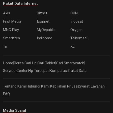
Paket Data Internet
Axis
Biznet
CBN
First Media
Iconnet
Indosat
MNC Play
MyRepublic
Oxygen
Smartfren
Indihome
Telkomsel
Tri
XL
Home
Berita
Cari Hp
Cari Tablet
Cari Smartwatch
|
|
|
|
|
Service Center
Hp Tercepat
Komparasi
Paket Data
|
|
|
Tentang Kami
Hubungi Kami
Kebijakan Privasi
Syarat Layanan
|
|
|
|
FAQ
Media Sosial