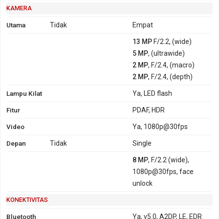
KAMERA
Utama
Tidak
Empat
13 MP
F/2.2, (wide)
5 MP
, (ultrawide)
2 MP
, F/2.4, (macro)
2 MP
, F/2.4, (depth)
Lampu Kilat
Ya, LED flash
Fitur
PDAF, HDR
Video
Ya, 1080p@30fps
Depan
Tidak
Single
8 MP
, F/2.2 (wide),
1080p@30fps, face
unlock
KONEKTIVITAS
Bluetooth
Ya, v5.0, A2DP, LE, EDR