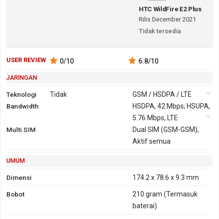
HTC WildFire E2 Plus
Rilis December 2021
Tidak tersedia
USER REVIEW
0
/10
6.8
/10
JARINGAN
Teknologi
Tidak
GSM / HSDPA / LTE
Bandwidth
2G
GSM 850,
3G
HSDPA, 42 Mbps; HSUPA,
HSDPA 850,
900, 1800,
5.76 Mbps, LTE
900, 1900,
Multi SIM
1900
Dual SIM (GSM-GSM),
2100
GPRS
Ya
EDGE
Ya
Aktif semua
UMUM
Dimensi
174.2 x 78.6 x 9.3 mm
Bobot
210 gram
(Termasuk
baterai)