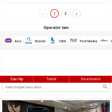
1
2
Operator lain
Axis
Biznet
CBN
First Media
...
...
Cari Hp
Tablet
Smartwatch