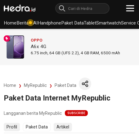
Home
Berita
AI
Handphone
Paket Data
Tablet
Smartwatch
Service 
OPPO
A6x 4G
6.75
inch,
64 GB (UFS 2.2), 4 GB RAM
,
6500 mAh
Home
MyRepublic
Paket Data
Paket Data Internet MyRepublic
Langganan berita MyRepublic
SUBSCRIBE
Profil
Paket Data
Artikel