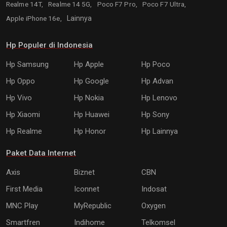
Realme 14T,
Realme 14 5G,
Poco F7 Pro,
Poco F7 Ultra,
Apple iPhone 16e,
Lainnya
Hp Populer di Indonesia
Hp Samsung
Hp Apple
Hp Poco
Hp Oppo
Hp Google
Hp Advan
Hp Vivo
Hp Nokia
Hp Lenovo
Hp Xiaomi
Hp Huawei
Hp Sony
Hp Realme
Hp Honor
Hp Lainnya
Paket Data Internet
Axis
Biznet
CBN
First Media
Iconnet
Indosat
MNC Play
MyRepublic
Oxygen
Smartfren
Indihome
Telkomsel