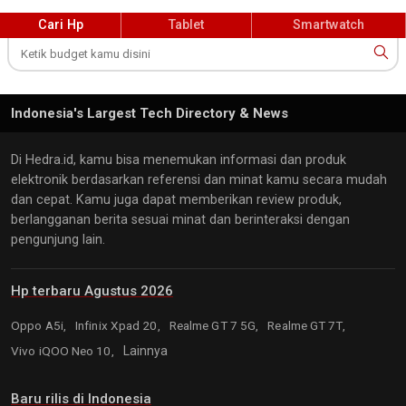
yang bersaing. Meskipun masih merupakan sub-brand dari
Cari Hp
Tablet
Smartwatch
Xiaomi, Poco secara bertahap membangun identitasnya sendiri
dan menjadi merek yang dikenal luas di berbagai pasar, termasuk
Indonesia.
Indonesia's Largest Tech Directory & News
Poco juga semakin aktif dalam memperluas jaringan
distribusinya, baik melalui kanal online maupun offline, untuk
Di Hedra.id, kamu bisa menemukan informasi dan produk
menjangkau lebih banyak konsumen di seluruh Indonesia.
elektronik berdasarkan referensi dan minat kamu secara mudah
Dengan pendekatan yang fokus pada kebutuhan konsumen dan
dan cepat. Kamu juga dapat memberikan review produk,
harga yang kompetitif, Poco diprediksi akan terus berkembang
berlangganan berita sesuai minat dan berinteraksi dengan
dan menjadi pemain kunci di industri smartphone, tidak hanya di
pengunjung lain.
Indonesia tetapi juga di pasar global.
Hp terbaru Agustus 2026
Oppo A5i,
Infinix Xpad 20,
Realme GT 7 5G,
Realme GT 7T,
Vivo iQOO Neo 10,
Lainnya
Baru rilis di Indonesia