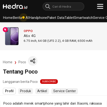
Home
Berita
AI
Handphone
Paket Data
Tablet
Smartwatch
Service 
OPPO
A6x 4G
6.75
inch,
64 GB (UFS 2.2), 4 GB RAM
,
6500 mAh
Home
Poco
Tentang Poco
Langganan berita Poco
SUBSCRIBE
Profil
Produk
Artikel
Service Center
Poco adalah merek smartphone yang lahir dari Xiaomi, raksasa