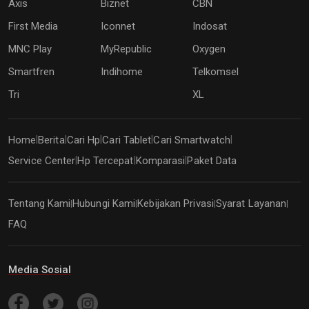
Axis
Biznet
CBN
First Media
Iconnet
Indosat
MNC Play
MyRepublic
Oxygen
Smartfren
Indihome
Telkomsel
Tri
XL
Home
Berita
Cari Hp
Cari Tablet
Cari Smartwatch
|
|
|
|
|
Service Center
Hp Tercepat
Komparasi
Paket Data
|
|
|
Tentang Kami
Hubungi Kami
Kebijakan Privasi
Syarat Layanan
|
|
|
|
FAQ
Media Sosial