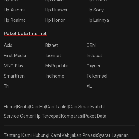
Hp Xiaomi
Hp Huawei
Hp Sony
Hp Realme
Hp Honor
Hp Lainnya
Paket Data Internet
Axis
Biznet
CBN
First Media
Iconnet
Indosat
MNC Play
MyRepublic
Oxygen
Smartfren
Indihome
Telkomsel
Tri
XL
Home
Berita
Cari Hp
Cari Tablet
Cari Smartwatch
|
|
|
|
|
Service Center
Hp Tercepat
Komparasi
Paket Data
|
|
|
Tentang Kami
Hubungi Kami
Kebijakan Privasi
Syarat Layanan
|
|
|
|