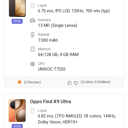
Layar
6.75 inci, IPS LCD, 120Hz, 700 nits (typ)
Kamera
2026
13 MP, (Single Lensa)
Baterai
7.000 mAh
Memori
64/128 GB, 4 GB RAM
CPU
UNISOC T7250
(0 Likes, 0 Dislikes)
(0 Review)
Oppo Find X9 Ultra
Layar
6.82 inci, LTPO AMOLED, 1B colors, 144Hz,
Dolby Vision, HDR10+
2026