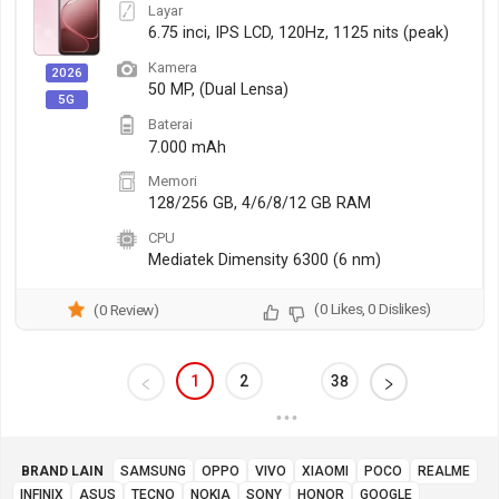
Layar
6.75 inci, IPS LCD, 120Hz, 1125 nits (peak)
Kamera
2026
50 MP, (Dual Lensa)
5G
Baterai
7.000 mAh
Memori
128/256 GB, 4/6/8/12 GB RAM
CPU
Mediatek Dimensity 6300 (6 nm)
(0 Likes, 0 Dislikes)
(0 Review)
1
2
38
•••
BRAND LAIN
SAMSUNG
OPPO
VIVO
XIAOMI
POCO
REALME
INFINIX
ASUS
TECNO
NOKIA
SONY
HONOR
GOOGLE