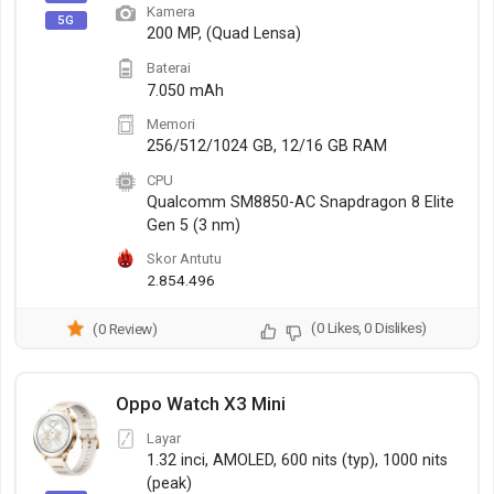
Kamera
5G
200 MP, (Quad Lensa)
Baterai
7.050 mAh
Memori
256/512/1024 GB, 12/16 GB RAM
CPU
Qualcomm SM8850-AC Snapdragon 8 Elite
Gen 5 (3 nm)
Skor Antutu
2.854.496
(0 Likes, 0 Dislikes)
(0 Review)
Oppo Watch X3 Mini
Layar
1.32 inci, AMOLED, 600 nits (typ), 1000 nits
(peak)