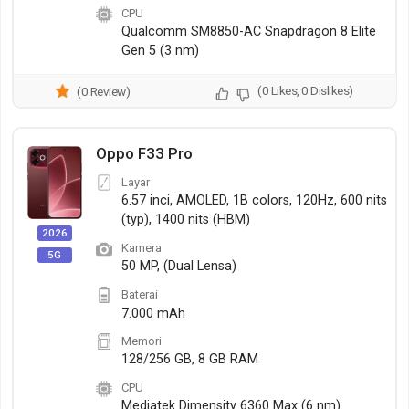
CPU
Qualcomm SM8850-AC Snapdragon 8 Elite
Gen 5 (3 nm)
(0 Likes, 0 Dislikes)
(0 Review)
Oppo F33 Pro
Layar
6.57 inci, AMOLED, 1B colors, 120Hz, 600 nits
(typ), 1400 nits (HBM)
2026
Kamera
5G
50 MP, (Dual Lensa)
Baterai
7.000 mAh
Memori
128/256 GB, 8 GB RAM
CPU
Mediatek Dimensity 6360 Max (6 nm)