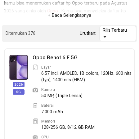
kamu bisa menemukan daftar hp Oppo terbaru pada Agustus
2026 yang dirilis oleh
Oppo
. Kamu bisa menyeleksi daftar hp
+ Baca Selengkapnya
Oppo berdasarkan kriteria tertentu sesuai yang kamu inginkan,
seperti hanya menampilkan hp Oppo yang tersedia di Indonesia,
Rilis Terbaru
Ditemukan 376
Urutkan:
atau hanya menampilkan hp Oppo yang dirilis pada satu tahun
terkahir, kamu juga bisa mengurutkan hp Oppo berdasarkan
harga termurah untuk memudahkan kamu mendapatkan hp
Oppo Reno16 F 5G
Oppo yang sesuai dengan budget.
Layar
6.57 inci, AMOLED, 1B colors, 120Hz, 600 nits
(typ), 1400 nits (HBM)
2026
Kamera
5G
50 MP, (Triple Lensa)
Baterai
7.000 mAh
Memori
128/256 GB, 8/12 GB RAM
CPU