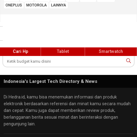
ONEPLUS
MOTOROLA
LAINNYA
...
...
Cari Hp
Tablet
Smartwatch
Indonesia's Largest Tech Directory & News
Di Hedra.id, kamu bisa menemukan informasi dan produk
elektronik berdasarkan referensi dan minat kamu secara mudah
dan cepat. Kamu juga dapat memberikan review produk,
berlangganan berita sesuai minat dan berinteraksi dengan
pengunjung lain.