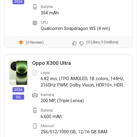
2026
Baterai
354 mAh
CPU
Qualcomm Snapdragon W5 (4 nm)
(0 Likes, 0 Dislikes)
(0 Review)
Oppo X300 Ultra
Layar
6.82 inci, LTPO AMOLED, 1B colors, 144Hz,
2160Hz PWM, Dolby Vision, HDR10+, HDR
2026
Vivid
Kamera
5G
200 MP, (Triple Lensa)
Baterai
6.600 mAh
Memori
256/512/1000 GB, 12/16 GB RAM