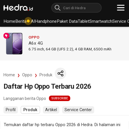
Home
Berita
AI
Handphone
Paket Data
Tablet
Smartwatch
Service 
OPPO
A6x 4G
6.75
inch,
64 GB (UFS 2.2), 4 GB RAM
,
6500 mAh
Home
Oppo
Produk
Daftar Hp Oppo Terbaru 2026
Langganan berita Oppo
SUBSCRIBE
Profil
Produk
Artikel
Service Center
Temukan daftar hp terbaru Oppo 2026 di Hedra. Di halaman ini