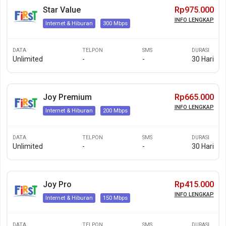
Star Value
Rp975.000
INFO LENGKAP
Internet & Hiburan
300 Mbps
DATA
TELPON
SMS
DURASI
Unlimited
-
-
30 Hari
Joy Premium
Rp665.000
INFO LENGKAP
Internet & Hiburan
200 Mbps
DATA
TELPON
SMS
DURASI
Unlimited
-
-
30 Hari
Joy Pro
Rp415.000
INFO LENGKAP
Internet & Hiburan
150 Mbps
DATA
TELPON
SMS
DURASI