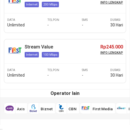
INFO LENGKAP
Internet
200 Mbps
DATA
TELPON
SMS
DURASI
Unlimited
-
-
30 Hari
Stream Value
Rp245.000
INFO LENGKAP
Internet
100 Mbps
DATA
TELPON
SMS
DURASI
Unlimited
-
-
30 Hari
Operator lain
Axis
Biznet
CBN
First Media
...