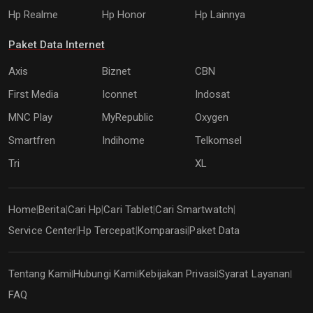
Hp Realme
Hp Honor
Hp Lainnya
Paket Data Internet
Axis
Biznet
CBN
First Media
Iconnet
Indosat
MNC Play
MyRepublic
Oxygen
Smartfren
Indihome
Telkomsel
Tri
XL
Home
Berita
Cari Hp
Cari Tablet
Cari Smartwatch
|
|
|
|
|
Service Center
Hp Tercepat
Komparasi
Paket Data
|
|
|
Tentang Kami
Hubungi Kami
Kebijakan Privasi
Syarat Layanan
|
|
|
|
FAQ