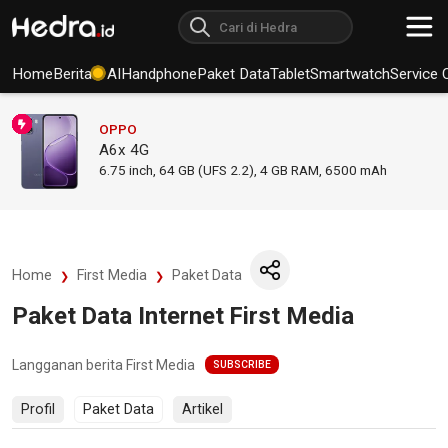
Home
Berita
AI
Handphone
Paket Data
Tablet
Smartwatch
Service 
OPPO
A6x 4G
6.75
inch,
64 GB (UFS 2.2), 4 GB RAM
,
6500 mAh
Home
First Media
Paket Data
Paket Data Internet First Media
Langganan berita First Media
SUBSCRIBE
Profil
Paket Data
Artikel