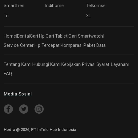
Smartfren
Indihome
Telkomsel
Tri
XL
Home
Berita
Cari Hp
Cari Tablet
Cari Smartwatch
|
|
|
|
|
Service Center
Hp Tercepat
Komparasi
Paket Data
|
|
|
Tentang Kami
Hubungi Kami
Kebijakan Privasi
Syarat Layanan
|
|
|
|
FAQ
Media Sosial
Hedra @
2026
, PT InTele Hub Indonesia