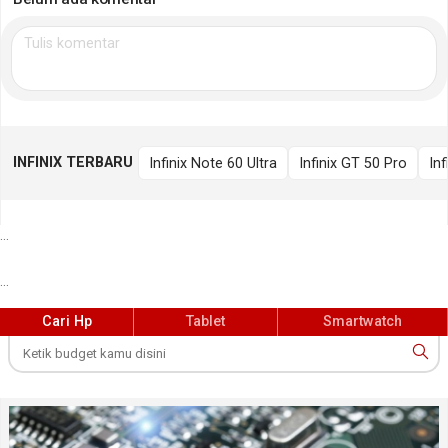
INFINIX TERBARU
Infinix Note 60 Ultra
Infinix GT 50 Pro
In
...
...
Cari Hp
Tablet
Smartwatch