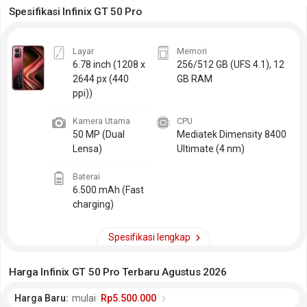
Spesifikasi Infinix GT 50 Pro
Layar
Memori
6.78 inch
(1208 x
256/512 GB (UFS 4.1), 12
2644 px (440
GB RAM
ppi))
Kamera Utama
CPU
50 MP (Dual
Mediatek Dimensity 8400
Lensa)
Ultimate (4 nm)
Baterai
6.500 mAh (Fast
charging)
Spesifikasi lengkap
Harga Infinix GT 50 Pro Terbaru Agustus 2026
Harga Baru:
mulai
Rp5.500.000