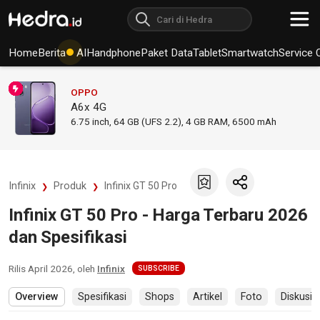
Home
Berita
AI
Handphone
Paket Data
Tablet
Smartwatch
Service 
OPPO
A6x 4G
6.75
inch,
64 GB (UFS 2.2), 4 GB RAM
,
6500 mAh
Infinix
Produk
Infinix GT 50 Pro
Infinix GT 50 Pro - Harga Terbaru 2026
dan Spesifikasi
Rilis
April 2026
, oleh
Infinix
SUBSCRIBE
Overview
Spesifikasi
Shops
Artikel
Foto
Diskusi