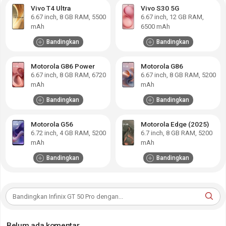
Vivo T4 Ultra
Vivo S30 5G
6.67
inch,
8 GB RAM
,
5500
6.67
inch,
12 GB RAM
,
mAh
6500 mAh
Bandingkan
Bandingkan
Motorola G86 Power
Motorola G86
6.67
inch,
8 GB RAM
,
6720
6.67
inch,
8 GB RAM
,
5200
mAh
mAh
Bandingkan
Bandingkan
Motorola G56
Motorola Edge (2025)
6.72
inch,
4 GB RAM
,
5200
6.7
inch,
8 GB RAM
,
5200
mAh
mAh
Bandingkan
Bandingkan
Belum ada komentar