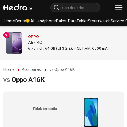
Home
Berita
AI
Handphone
Paket Data
Tablet
Smartwatch
Service 
OPPO
A6x 4G
6.75
inch,
64 GB (UFS 2.2), 4 GB RAM
,
6500 mAh
Home
Komparasi
vs Oppo A16K
vs
Oppo A16K
-
Tidak tersedia