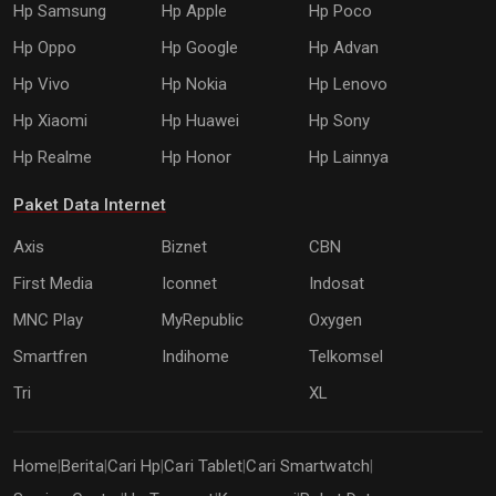
Hp Samsung
Hp Apple
Hp Poco
Hp Oppo
Hp Google
Hp Advan
Hp Vivo
Hp Nokia
Hp Lenovo
Hp Xiaomi
Hp Huawei
Hp Sony
Hp Realme
Hp Honor
Hp Lainnya
Paket Data Internet
Axis
Biznet
CBN
First Media
Iconnet
Indosat
MNC Play
MyRepublic
Oxygen
Smartfren
Indihome
Telkomsel
Tri
XL
Home
Berita
Cari Hp
Cari Tablet
Cari Smartwatch
|
|
|
|
|