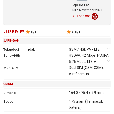
Oppo A16K
Rilis November 2021
Rp1.550.000
USER REVIEW
0
/10
6.8
/10
JARINGAN
Teknologi
Tidak
GSM / HSDPA / LTE
Bandwidth
2G
GSM 850,
3G
HSDPA, 42 Mbps; HSUPA,
HSDPA
900, 1800,
5.76 Mbps, LTE-A
850, 900,
Multi SIM
1900
Dual SIM (GSM-GSM),
2100
GPRS
Ya
EDGE
Ya
Aktif semua
UMUM
Dimensi
164.0 x 75.4 x 7.9 mm
Bobot
175 gram
(Termasuk
baterai)