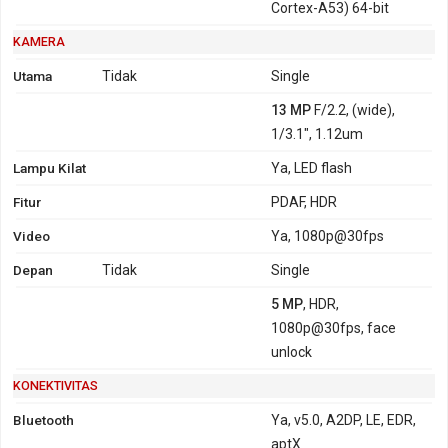
Cortex-A53) 64-bit
KAMERA
Utama
Tidak
Single
13 MP
F/2.2, (wide),
1/3.1", 1.12um
Lampu Kilat
Ya, LED flash
Fitur
PDAF, HDR
Video
Ya, 1080p@30fps
Depan
Tidak
Single
5 MP
, HDR,
1080p@30fps, face
unlock
KONEKTIVITAS
Bluetooth
Ya, v5.0, A2DP, LE, EDR,
aptX