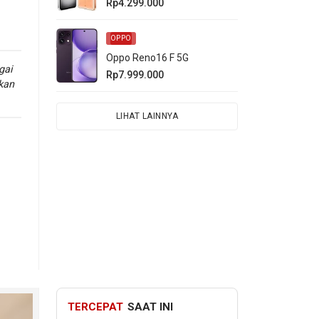
Rp4.299.000
OPPO
Oppo Reno16 F 5G
gai
Rp7.999.000
kan
LIHAT LAINNYA
p
ini,
en
TERCEPAT
SAAT INI