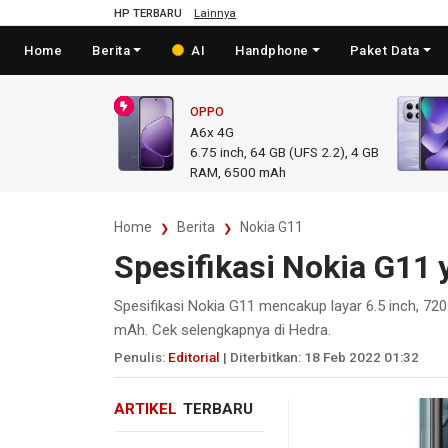
HP TERBARU
Lainnya
Home
Berita
AI
Handphone
Paket Data
OPPO
A6x 4G
6.75
inch,
64 GB (UFS 2.2), 4 GB
RAM
,
6500 mAh
Home
Berita
Nokia G11
Spesifikasi Nokia G11 
Spesifikasi Nokia G11 mencakup layar 6.5 inch, 72
mAh. Cek selengkapnya di Hedra.
Penulis:
Editorial
| Diterbitkan: 18 Feb 2022 01:32
ARTIKEL
TERBARU