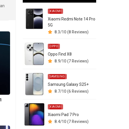
kan
XIAOMI
Xiaomi Redmi Note 14 Pro
5G
8.3/10 (8 Reviews)
OPPO
Oppo Find X8
8.9/10 (7 Reviews)
SAMSUNG
Samsung Galaxy S25+
8.7/10 (6 Reviews)
1
XIAOMI
Xiaomi Pad 7 Pro
8.4/10 (7 Reviews)