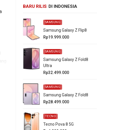
BARU RILIS
DI INDONESIA
a
SAMSUNG
Samsung Galaxy Z Flip8
Rp19.999.000
SAMSUNG
i
Samsung Galaxy Z Fold8
ang
Ultra
Rp32.499.000
SAMSUNG
Samsung Galaxy Z Fold8
Rp28.499.000
TECNO
Tecno Pova 8 5G