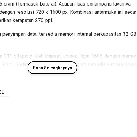
6 gram (Termasuk baterai). Adapun luas penampang layarnya
 dengan resolusi 720 x 1600 px. Kombinasi antarmuka ini secar
rikan kerapatan 270 ppi.
 penyimpan data, tersedia memori internal berkapasitas 32 GB
kia G11 ditopang oleh chipset Unisoc Tiger T606 dengan memor
RAM. Sedangkan pada sektor fotografi tersedia kamera belak
Baca Selengkapnya
mera depan Single lens, sementara baterainya mengusung Li-
as 5050 mAh. Berikut beberapa spesifikasi kunci Nokia G11.
EL
Spesifikasi Nokia G11
Jaringan
GSM / HSDPA / LTE
:
Layar
6.5 inch, 720 x 1600 px
:
Sistem operasi
Android v11
:
Prosesor / chipset
Unisoc Tiger T606
: