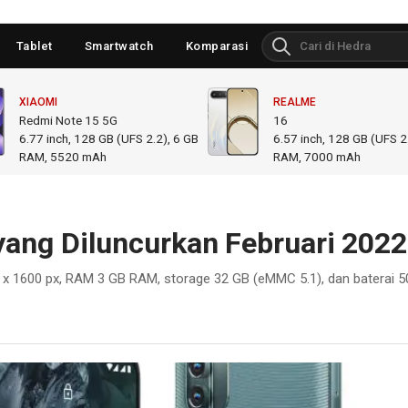
Tablet
Smartwatch
Komparasi
XIAOMI
REALME
Redmi Note 15 5G
16
6.77
inch,
128 GB (UFS 2.2), 6 GB
6.57
inch,
128 GB (UFS 2.
RAM
,
5520 mAh
RAM
,
7000 mAh
yang Diluncurkan Februari 2022
0 x 1600 px, RAM 3 GB RAM, storage 32 GB (eMMC 5.1), dan baterai 