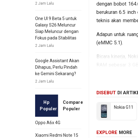
dengan bobot 164.
2 Jam Lalu
berukuran 6.5 inch
One UI 9 Beta 5 untuk
teknis akan membe
Galaxy S26 Meluncur
Siap Meluncur dengan
Adapun untuk ruang
Fokus pada Stabilitas
(eMMC 5.1).
2 Jam Lalu
Bicara kinerja, No
Google Assistant Akan
RAM sebesar 3 GB 
Dihapus, Perlu Pindah
Triple lens dan ka
ke Gemini Sekarang?
Polimer berkapasit
2 Jam Lalu
DISEBUT
DI ARTIK
Hp
Compare
Nokia G11
Populer
Populer
Oppo A6x 4G
EXPLORE
MORE
Xiaomi Redmi Note 15