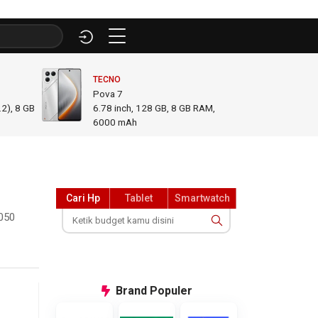
TECNO
INFINI
Pova 7
GT 50
2), 8 GB
6.78
inch,
128 GB, 8 GB RAM
,
6.78
i
6000 mAh
GB R
Cari Hp
Tablet
Smartwatch
5050
Brand
Populer