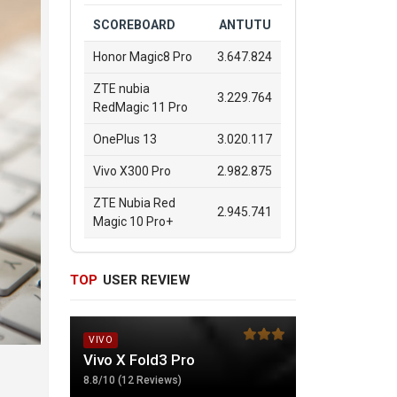
SCOREBOARD
ANTUTU
Honor Magic8 Pro
3.647.824
ZTE nubia
3.229.764
RedMagic 11 Pro
OnePlus 13
3.020.117
Vivo X300 Pro
2.982.875
ZTE Nubia Red
2.945.741
Magic 10 Pro+
TOP
USER REVIEW
VIVO
Vivo X Fold3 Pro
8.8/10 (12 Reviews)