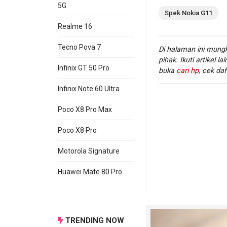
5G
Spek
Nokia
G11
Realme 16
Tecno Pova 7
Di halaman ini mungk
pihak. Ikuti artikel la
Infinix GT 50 Pro
buka
cari hp
, cek daf
Infinix Note 60 Ultra
Poco X8 Pro Max
WiFi
Wi-
:
Poco X8 Pro
Motorola Signature
Huawei Mate 80 Pro
Informasi lengkap 
kamu juga dapat m
hp Nokia terbaru.
TRENDING NOW