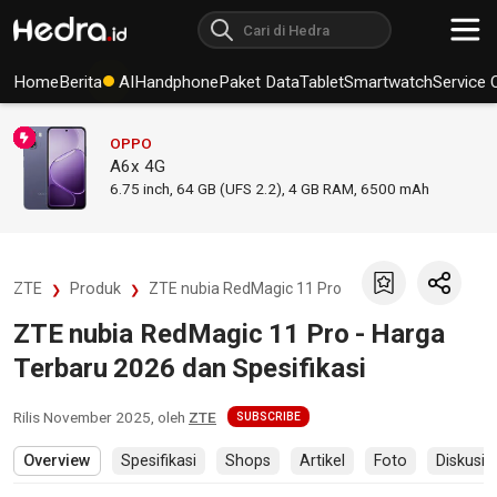
Home
Berita
AI
Handphone
Paket Data
Tablet
Smartwatch
Service 
OPPO
A6x 4G
6.75
inch,
64 GB (UFS 2.2), 4 GB RAM
,
6500 mAh
ZTE
Produk
ZTE nubia RedMagic 11 Pro
ZTE nubia RedMagic 11 Pro - Harga
Terbaru 2026 dan Spesifikasi
Rilis
November 2025
, oleh
ZTE
SUBSCRIBE
Overview
Spesifikasi
Shops
Artikel
Foto
Diskusi