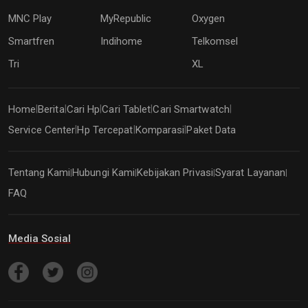
MNC Play
MyRepublic
Oxygen
Smartfren
Indihome
Telkomsel
Tri
XL
Home
Berita
Cari Hp
Cari Tablet
Cari Smartwatch
|
|
|
|
|
Service Center
Hp Tercepat
Komparasi
Paket Data
|
|
|
Tentang Kami
Hubungi Kami
Kebijakan Privasi
Syarat Layanan
|
|
|
|
FAQ
Media Sosial