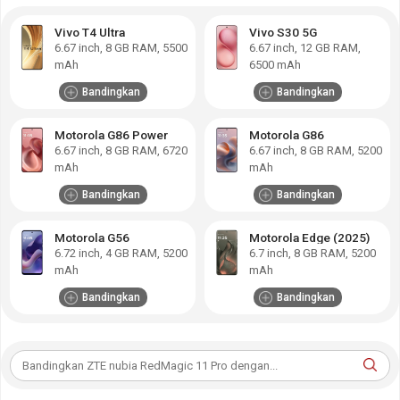
Vivo T4 Ultra
Vivo S30 5G
6.67
inch,
8 GB RAM
,
5500
6.67
inch,
12 GB RAM
,
mAh
6500 mAh
Bandingkan
Bandingkan
Motorola G86 Power
Motorola G86
6.67
inch,
8 GB RAM
,
6720
6.67
inch,
8 GB RAM
,
5200
mAh
mAh
Bandingkan
Bandingkan
Motorola G56
Motorola Edge (2025)
6.72
inch,
4 GB RAM
,
5200
6.7
inch,
8 GB RAM
,
5200
mAh
mAh
Bandingkan
Bandingkan