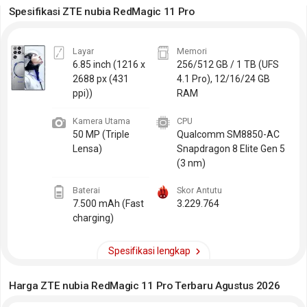
Spesifikasi ZTE nubia RedMagic 11 Pro
Layar
Memori
6.85 inch
(1216 x
256/512 GB / 1 TB (UFS
2688 px (431
4.1 Pro), 12/16/24 GB
ppi))
RAM
Kamera Utama
CPU
50 MP (Triple
Qualcomm SM8850-AC
Lensa)
Snapdragon 8 Elite Gen 5
(3 nm)
Baterai
Skor Antutu
7.500 mAh (Fast
3.229.764
charging)
Spesifikasi lengkap
Harga ZTE nubia RedMagic 11 Pro Terbaru Agustus 2026