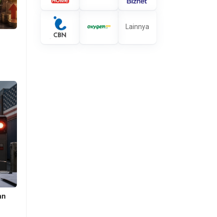
Lainnya
an
s