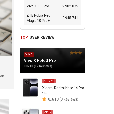
Vivo X300 Pro
2.982.875
ZTE Nubia Red
2.945.741
Magic 10 Pro+
TOP
USER REVIEW
VIVO
Vivo X Fold3 Pro
8.8/10 (12 Reviews)
kan
XIAOMI
Xiaomi Redmi Note 14 Pro
5G
8.3/10 (8 Reviews)
OPPO