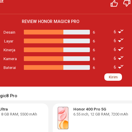
st
REVIEW
HONOR MAGIC8 PRO
Desain
6
Layar
6
Kinerja
6
Kamera
6
Baterai
6
Kirim
agic8 Pro
Ultra
Honor 400 Pro 5G
,
8 GB RAM
,
5500 mAh
6.55
inch,
12 GB RAM
,
7200 mAh