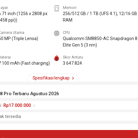
Layar
Memori
6.71 inch
(1256 x 2808 px
256/512 GB / 1 TB (UFS 4.1), 12/16 GB
(458 ppi))
RAM
Kamera Utama
CPU
50 MP (Triple Lensa)
Qualcomm SM8850-AC Snapdragon 8
Elite Gen 5 (3 nm)
Baterai
Skor Antutu
7.100 mAh (Fast charging)
3.647.824
Spesifikasi lengkap
8 Pro Terbaru Agustus 2026
i
Rp17.000.000
ak tersedia