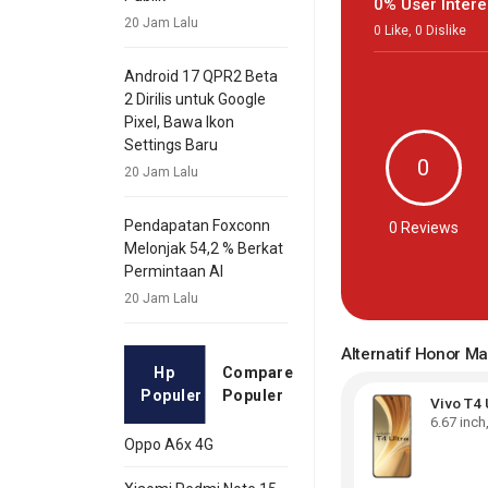
0% User Intere
20 Jam Lalu
0
Like
,
0
Dislike
Android 17 QPR2 Beta
2 Dirilis untuk Google
Pixel, Bawa Ikon
Settings Baru
0
20 Jam Lalu
Pendapatan Foxconn
0
Reviews
Melonjak 54,2 % Berkat
Permintaan AI
20 Jam Lalu
Alternatif Honor M
Hp
Compare
Populer
Populer
Vivo T4 
6.67
inch
Oppo A6x 4G