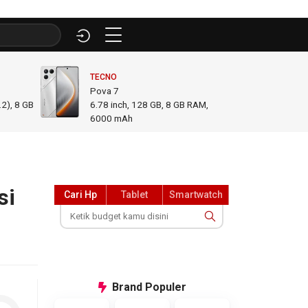
TECNO
INFINI
Pova 7
GT 50
2), 8 GB
6.78
inch,
128 GB, 8 GB RAM
,
6.78
i
6000 mAh
GB R
si
Cari Hp
Tablet
Smartwatch
Brand
Populer