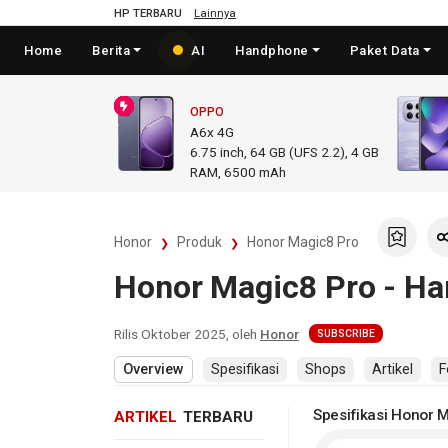
HP TERBARU
Lainnya
Home
Berita
AI
Handphone
Paket Data
OPPO
A6x 4G
6.75
inch,
64 GB (UFS 2.2), 4 GB
RAM
,
6500 mAh
Honor
Produk
Honor Magic8 Pro
Honor Magic8 Pro - Har
Rilis
Oktober 2025
, oleh
Honor
SUBSCRIBE
Overview
Spesifikasi
Shops
Artikel
F
Spesifikasi Honor 
ARTIKEL
TERBARU