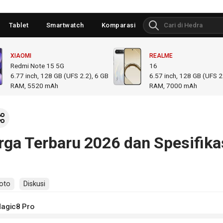
Tablet
Smartwatch
Komparasi
XIAOMI
REALME
Redmi Note 15 5G
16
6.77
inch,
128 GB (UFS 2.2), 6 GB
6.57
inch,
128 GB (UFS 2.
RAM
,
5520 mAh
RAM
,
7000 mAh
ga Terbaru 2026 dan Spesifika
oto
Diskusi
Magic8 Pro