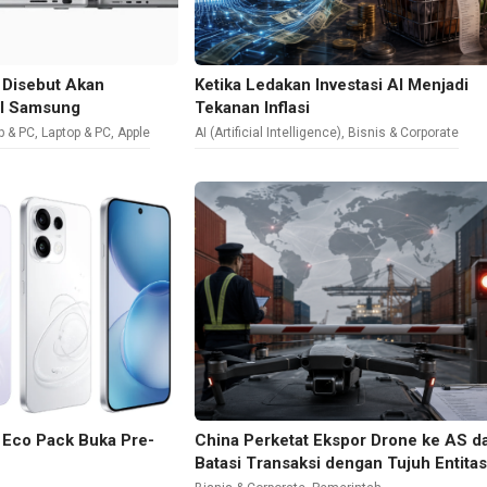
Disebut Akan
Ketika Ledakan Investasi AI Menjadi
l Samsung
Tekanan Inflasi
p & PC
,
Laptop & PC
,
Apple
AI (Artificial Intelligence)
,
Bisnis & Corporate
Eco Pack Buka Pre-
China Perketat Ekspor Drone ke AS d
Batasi Transaksi dengan Tujuh Entita