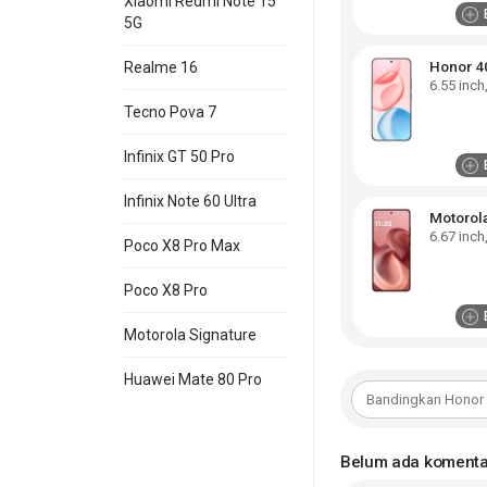
Xiaomi Redmi Note 15
5G
Honor 4
Realme 16
6.55
inch
Tecno Pova 7
Infinix GT 50 Pro
Infinix Note 60 Ultra
Motorol
6.67
inch
Poco X8 Pro Max
Poco X8 Pro
Motorola Signature
Huawei Mate 80 Pro
Belum ada komenta