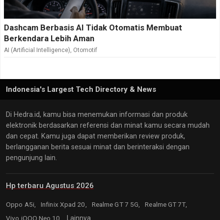
Dashcam Berbasis AI Tidak Otomatis Membuat
Berkendara Lebih Aman
AI (Artificial Intelligence)
,
Otomotif
Indonesia's Largest Tech Directory & News
Di Hedra.id, kamu bisa menemukan informasi dan produk
elektronik berdasarkan referensi dan minat kamu secara mudah
dan cepat. Kamu juga dapat memberikan review produk,
berlangganan berita sesuai minat dan berinteraksi dengan
pengunjung lain.
Hp terbaru Agustus 2026
Oppo A5i,
Infinix Xpad 20,
Realme GT 7 5G,
Realme GT 7T,
Vivo iQOO Neo 10,
Lainnya