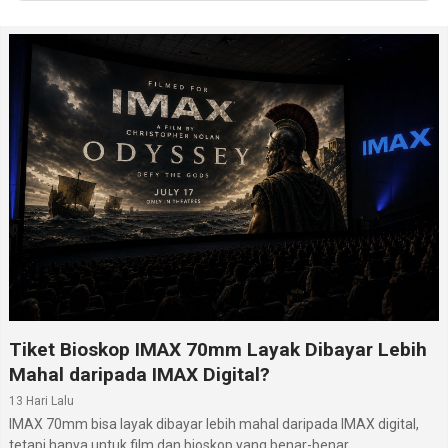
Bluetooth
Ya, v5.2, A2DP, LE, EDR, aptX HD
:
USB
Ya, USB Type-C v2.0, USB host, USB On-The-Go
:
WiFi
Wi-Fi 802.11 a/b/g/n/ac/6, dual band, Wi-Fi direct,
:
hotspot
Baterai
Li-Polimer 4500 mAh
:
Informasi lengkap Oppo Reno8 Pro dapat dipelajari
pada halaman
Oppo Reno8 Pro
. Di
situs hp
ini, kamu
juga dapat mengikuti daftar lengkap
hp Oppo
terbaru
. lainnya melalui segmen hp Oppo terbaru.
Tiket Bioskop IMAX 70mm Layak Dibayar Lebih
Mahal daripada IMAX Digital?
13 Hari Lalu
IMAX 70mm bisa layak dibayar lebih mahal daripada IMAX digital,
tetapi hanya untuk film dan bioskop yang benar-benar