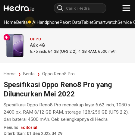
Home
Berita
AI
Handphone
Paket Data
Tablet
Smartwatch
Service 
OPPO
A6x 4G
6.75
inch,
64 GB (UFS 2.2), 4 GB RAM
,
6500 mAh
Home
Berita
Oppo Reno8 Pro
Spesifikasi Oppo Reno8 Pro yang
Diluncurkan Mei 2022
Spesifikasi Oppo Reno8 Pro mencakup layar 6.62 inch, 1080 x
2400 px, RAM 8/12 GB RAM, storage 128/256 GB (UFS 2.2),
dan baterai 4500 mAh. Cek selengkapnya di Hedra.
Penulis:
Editorial
Diterbitkan: 01 Sep 2022 04:29