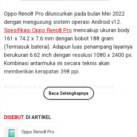
Oppo Reno8 Pro diluncurkan pada bulan Mei 2022
dengan mengusung sistem operasi Android v12.
Spesifikasi Oppo Reno8 Pro
mencakup ukuran body
161 x 74.2 x 7.6 mm dengan bobot 188 gram
(Termasuk baterai). Adapun luas penampang layarnya
berukuran 6.62 inch dengan resolusi 1080 x 2400 px.
Kombinasi antarmuka ini secara teknis akan
memberikan kerapatan 398 ppi.
Adapun untuk ruang penyimpan data, tersedia
Baca Selengkapnya
memori internal berkapasitas 128/256 GB (UFS 2.2).
Bicara kinerja, Oppo Reno8 Pro ditopang oleh chipset
DISEBUT
DI ARTIKEL
Qualcomm Snapdragon 7 Gen 1 dengan memori RAM
sebesar 8/12 GB RAM. Sedangkan pada sektor
Oppo Reno8 Pro
fotografi tersedia kamera belakang Triple lens dan