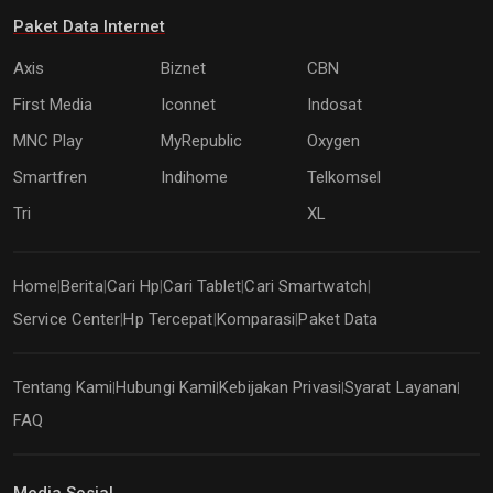
Paket Data Internet
Axis
Biznet
CBN
First Media
Iconnet
Indosat
MNC Play
MyRepublic
Oxygen
Smartfren
Indihome
Telkomsel
Tri
XL
Home
Berita
Cari Hp
Cari Tablet
Cari Smartwatch
|
|
|
|
|
Service Center
Hp Tercepat
Komparasi
Paket Data
|
|
|
Tentang Kami
Hubungi Kami
Kebijakan Privasi
Syarat Layanan
|
|
|
|
FAQ