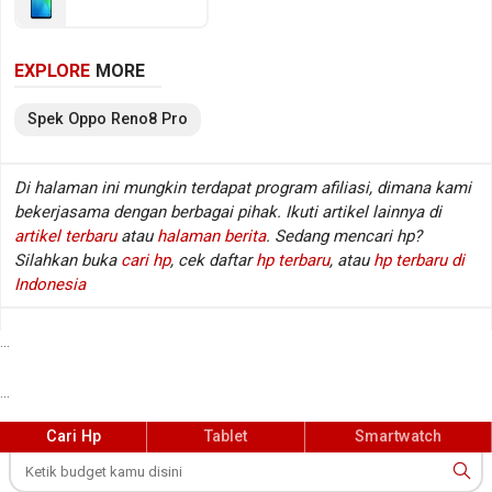
kamera depan Single lens, sementara baterainya
mengusung Li-Polimer berkapasitas 4500 mAh.
EXPLORE
MORE
Berikut beberapa spesifikasi kunci Oppo Reno8 Pro.
Spek
Oppo
Reno8 Pro
Spesifikasi Oppo Reno8 Pro
Di halaman ini mungkin terdapat program afiliasi, dimana kami
Jaringan
GSM / CDMA / HSDPA / LTE / 5G
:
bekerjasama dengan berbagai pihak. Ikuti artikel lainnya di
Layar
6.62 inch, 1080 x 2400 px
:
artikel terbaru
atau
halaman berita
. Sedang mencari hp?
Sistem operasi
Android v12
:
Silahkan buka
cari hp
, cek daftar
hp terbaru
, atau
hp terbaru di
Prosesor / chipset
Qualcomm Snapdragon 7 Gen 1
:
Indonesia
Fingerprint
Ya (di layar), Optical sensor
:
Kamera belakang
Triple lens
:
...
Kamera depan
Single lens
:
...
Memori RAM
8/12 GB RAM
:
Memori internal / storage
128/256 GB (UFS 2.2)
:
Cari Hp
Tablet
Smartwatch
Memory eksternal
Tidak
:
Radio
Tidak
: