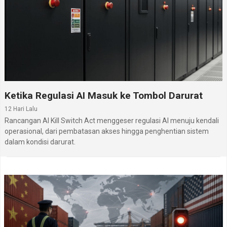
Informasi lengkap Xiaomi Redmi 11 Prime dapat
dipelajari pada halaman
Xiaomi Redmi 11 Prime
. Di
situs hp
ini, kamu juga dapat mengikuti daftar
lengkap
hp Xiaomi terbaru
. lainnya melalui segmen
hp Xiaomi terbaru.
Ketika Regulasi AI Masuk ke Tombol Darurat
12 Hari Lalu
Rancangan AI Kill Switch Act menggeser regulasi AI menuju kendali
operasional, dari pembatasan akses hingga penghentian sistem
dalam kondisi darurat.