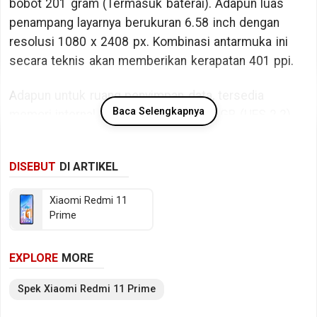
bobot 201 gram (Termasuk baterai). Adapun luas
penampang layarnya berukuran 6.58 inch dengan
resolusi 1080 x 2408 px. Kombinasi antarmuka ini
secara teknis akan memberikan kerapatan 401 ppi.
Adapun untuk ruang penyimpan data, tersedia
Baca Selengkapnya
memori internal berkapasitas 64/128 GB (UFS 2.2).
Bicara kinerja, Xiaomi Redmi 11 Prime ditopang oleh
DISEBUT
DI ARTIKEL
chipset MediaTek Helio G99 dengan memori RAM
sebesar 4/6 GB RAM (LPDDR4X @ 1800 MHz).
Xiaomi Redmi 11
Sedangkan pada sektor fotografi tersedia kamera
Prime
belakang Triple lens dan kamera depan Single lens,
sementara baterainya mengusung Li-Polimer
EXPLORE
MORE
berkapasitas 5000 mAh. Berikut beberapa
spesifikasi kunci Xiaomi Redmi 11 Prime.
Spek
Xiaomi
Redmi 11 Prime