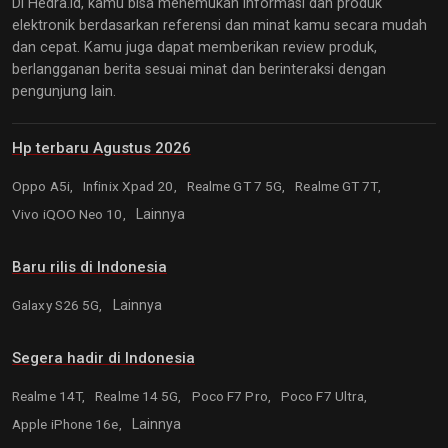
Di Hedra.id, kamu bisa menemukan informasi dan produk
elektronik berdasarkan referensi dan minat kamu secara mudah
dan cepat. Kamu juga dapat memberikan review produk,
berlangganan berita sesuai minat dan berinteraksi dengan
pengunjung lain.
Hp terbaru Agustus 2026
Oppo A5i,
Infinix Xpad 20,
Realme GT 7 5G,
Realme GT 7T,
Vivo iQOO Neo 10,
Lainnya
Baru rilis di Indonesia
Galaxy S26 5G,
Lainnya
Segera hadir di Indonesia
Realme 14T,
Realme 14 5G,
Poco F7 Pro,
Poco F7 Ultra,
Apple iPhone 16e,
Lainnya