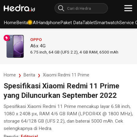
Home
Berita
AI
Handphone
Paket Data
Tablet
Smartwatch
Service 
OPPO
A6x 4G
6.75
inch,
64 GB (UFS 2.2), 4 GB RAM
,
6500 mAh
Home
Berita
Xiaomi Redmi 11 Prime
Spesifikasi Xiaomi Redmi 11 Prime
yang Diluncurkan September 2022
Spesifikasi Xiaomi Redmi 11 Prime mencakup layar 6.58 inch,
1080 x 2408 px, RAM 4/6 GB RAM (LPDDR4X @ 1800 MHz),
storage 64/128 GB (UFS 2.2), dan baterai 5000 mAh. Cek
selengkapnya di Hedra.
Penulis:
Editorial