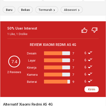
Baru
Bekas
Termurah
Aksesori
50% User Interest
1
Like
,
1
Dislike
REVIEW
XIAOMI REDMI A5 4G
Desain
7
Layar
7
7.4
Kinerja
7
2
Reviews
Kamera
7
Baterai
9
Kirim
Alternatif Xiaomi Redmi A5 4G