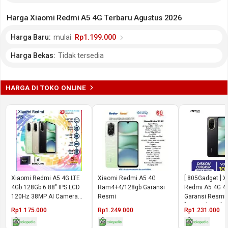
Harga Xiaomi Redmi A5 4G Terbaru Agustus 2026
Harga Baru:
mulai
Rp1.199.000
Harga Bekas:
Tidak tersedia
HARGA DI TOKO ONLINE
Xiaomi Redmi A5 4G LTE
Xiaomi Redmi A5 4G
[ 805Gadget ] 
4Gb 128Gb 6.88" IPS LCD
Ram4+4/128gb Garansi
Redmi A5 4G 4
120Hz 38MP AI Camera
Resmi
Garansi Resmi 
Garansi Resmi
[Digitech Mallx
Rp1.175.000
Rp1.249.000
Rp1.231.000