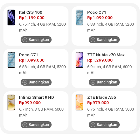
Itel City 100
Poco C71
Rp1.199.000
Rp1.099.000
6.75
inch,
4 GB RAM
,
5200
6.88
inch,
4 GB RAM
,
5200
mAh
mAh
Bandingkan
Bandingkan
Poco C71
ZTE Nubia v70 Max
Rp1.099.000
Rp1.299.000
6.88
inch,
4 GB RAM
,
5200
6.9
inch,
4 GB RAM
,
6000
mAh
mAh
Bandingkan
Bandingkan
Infinix Smart 9 HD
ZTE Blade A55
Rp999.000
Rp979.000
6.7
inch,
3 GB RAM
,
5000
6.75
inch,
4 GB RAM
,
5000
mAh
mAh
Bandingkan
Bandingkan