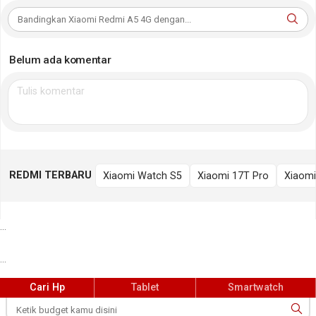
Belum ada komentar
REDMI TERBARU
Xiaomi Watch S5
Xiaomi 17T Pro
Xiaomi
...
...
Cari Hp
Tablet
Smartwatch