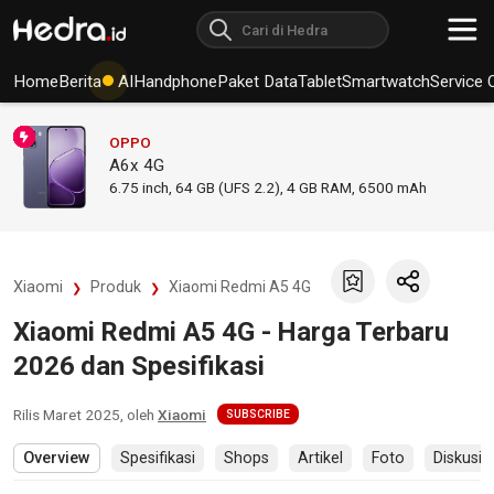
Home
Berita
AI
Handphone
Paket Data
Tablet
Smartwatch
Service 
OPPO
A6x 4G
6.75
inch,
64 GB (UFS 2.2), 4 GB RAM
,
6500 mAh
Xiaomi
Produk
Xiaomi Redmi A5 4G
Xiaomi Redmi A5 4G - Harga Terbaru
2026 dan Spesifikasi
Rilis
Maret 2025
, oleh
Xiaomi
SUBSCRIBE
Overview
Spesifikasi
Shops
Artikel
Foto
Diskusi