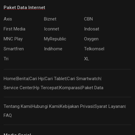
Paket Data Internet
Axis
Biznet
CBN
First Media
Iconnet
Indosat
MNC Play
MyRepublic
Oxygen
Smartfren
Indihome
Telkomsel
Tri
XL
Home
Berita
Cari Hp
Cari Tablet
Cari Smartwatch
|
|
|
|
|
Service Center
Hp Tercepat
Komparasi
Paket Data
|
|
|
Tentang Kami
Hubungi Kami
Kebijakan Privasi
Syarat Layanan
|
|
|
|
FAQ