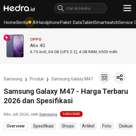
Home
Berita
AI
Handphone
Paket Data
Tablet
Smartwatch
Service 
OPPO
A6x 4G
6.75
inch,
64 GB (UFS 2.2), 4 GB RAM
,
6500 mAh
Samsung
Produk
Samsung Galaxy M47
Samsung Galaxy M47 - Harga Terbaru
2026 dan Spesifikasi
Rilis
Juli 2026
, oleh
Samsung
SUBSCRIBE
Overview
Spesifikasi
Shops
Artikel
Foto
Diskusi