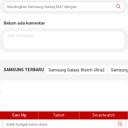
Belum ada komentar
SAMSUNG TERBARU
Samsung Galaxy Watch Ultra2
Samsung
...
...
Cari Hp
Tablet
Smartwatch