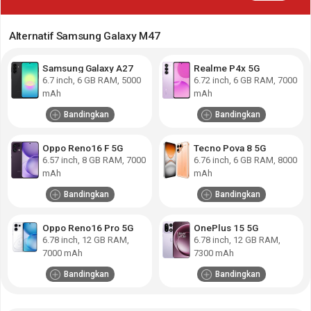
Alternatif Samsung Galaxy M47
Samsung Galaxy A27
Realme P4x 5G
6.7
inch,
6 GB RAM
,
5000
6.72
inch,
6 GB RAM
,
7000
mAh
mAh
Bandingkan
Bandingkan
Oppo Reno16 F 5G
Tecno Pova 8 5G
6.57
inch,
8 GB RAM
,
7000
6.76
inch,
6 GB RAM
,
8000
mAh
mAh
Bandingkan
Bandingkan
Oppo Reno16 Pro 5G
OnePlus 15 5G
6.78
inch,
12 GB RAM
,
6.78
inch,
12 GB RAM
,
7000 mAh
7300 mAh
Bandingkan
Bandingkan