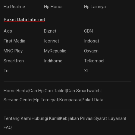
Hp Realme
Hp Honor
Hp Lainnya
Paket Data Internet
Axis
Biznet
CBN
First Media
Iconnet
Indosat
MNC Play
MyRepublic
Oxygen
Smartfren
Indihome
Telkomsel
Tri
XL
Home
Berita
Cari Hp
Cari Tablet
Cari Smartwatch
|
|
|
|
|
Service Center
Hp Tercepat
Komparasi
Paket Data
|
|
|
Tentang Kami
Hubungi Kami
Kebijakan Privasi
Syarat Layanan
|
|
|
|
FAQ