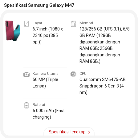
Spesifikasi Samsung Galaxy M47
Layar
Memori
6.7 inch
(1080 x
128/256 GB (UFS 3.1), 6/8
2340 px (385
GB RAM (128GB
ppi))
dipasangkan dengan
RAM 6GB; 256GB
dipasangkan dengan
RAM 8GB.)
Kamera Utama
CPU
50 MP (Triple
Qualcomm SM6475-AB
Lensa)
Snapdragon 6 Gen 3 (4
nm)
Baterai
6.000 mAh (Fast
charging)
Spesifikasi lengkap