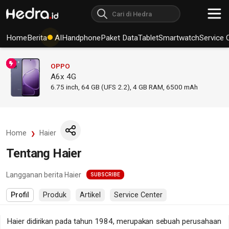
Home
Berita
AI
Handphone
Paket Data
Tablet
Smartwatch
Service 
OPPO
A6x 4G
6.75
inch,
64 GB (UFS 2.2), 4 GB RAM
,
6500 mAh
Home
Haier
Tentang Haier
Langganan berita Haier
SUBSCRIBE
Profil
Produk
Artikel
Service Center
Haier didirikan pada tahun 1984, merupakan sebuah perusahaan