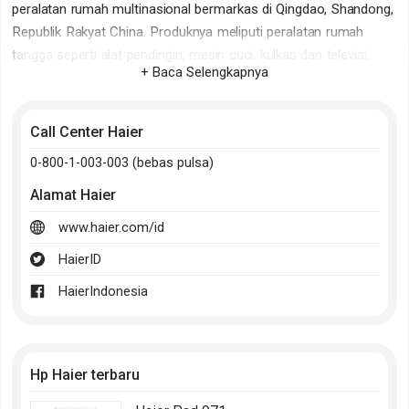
peralatan rumah multinasional bermarkas di Qingdao, Shandong,
Republik Rakyat China. Produknya meliputi peralatan rumah
tangga seperti alat pendingin, mesin cuci, kulkas dan televisi.
+ Baca Selengkapnya
Dalam peralatan utama, merek Haier memiliki pangsa pasar
terbesar di dunia, dengan 6,1 persen saham pada tahun 2010.
Call Center Haier
0-800-1-003-003 (bebas pulsa)
Alamat
Haier
www.haier.com/id
HaierID
HaierIndonesia
Hp Haier terbaru