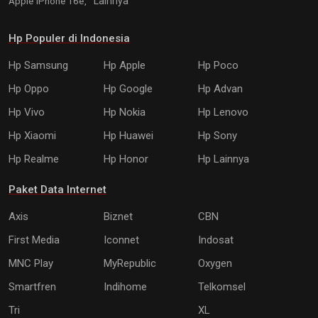
Apple iPhone 16e,
Lainnya
Hp Populer di Indonesia
Hp Samsung
Hp Apple
Hp Poco
Hp Oppo
Hp Google
Hp Advan
Hp Vivo
Hp Nokia
Hp Lenovo
Hp Xiaomi
Hp Huawei
Hp Sony
Hp Realme
Hp Honor
Hp Lainnya
Paket Data Internet
Axis
Biznet
CBN
First Media
Iconnet
Indosat
MNC Play
MyRepublic
Oxygen
Smartfren
Indihome
Telkomsel
Tri
XL