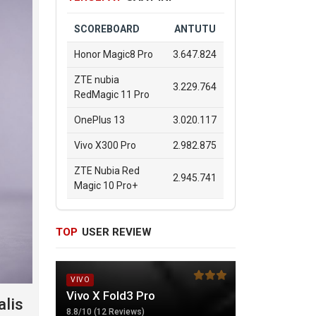
SCOREBOARD
ANTUTU
Honor Magic8 Pro
3.647.824
ZTE nubia
3.229.764
RedMagic 11 Pro
OnePlus 13
3.020.117
Vivo X300 Pro
2.982.875
ZTE Nubia Red
2.945.741
Magic 10 Pro+
TOP
USER REVIEW
VIVO
Vivo X Fold3 Pro
lis
8.8/10 (12 Reviews)