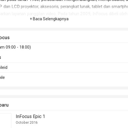
 dan LCD proyektor, aksesoris, perangkat lunak, tablet dan smartph
rkan layanan panggilan video. Pada tahun 2009, InFocus dibeli oleh
+ Baca Selengkapnya
 yang dimiliki oleh John Hui.
Focus mulai menawarkan smartphone berspesifikasi tinggi dengan h
Focus
n. Merupakan hasil kerjasamanya dengan FIH Mobile Ltd, manufaktur
m 09.00 - 18.00)
 Precision Industry Co.
s
15, InFocus mulai memasarkan produk smartphone di Indonesia.
leid
ile
baru
InFocus Epic 1
October 2016