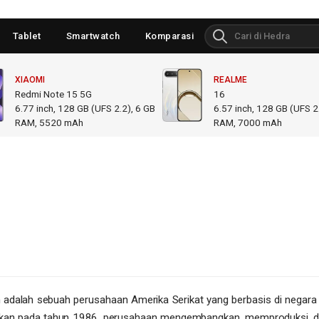
Tablet
Smartwatch
Komparasi
XIAOMI
REALME
Redmi Note 15 5G
16
6.77
inch,
128 GB (UFS 2.2), 6 GB
6.57
inch,
128 GB (UFS 2.
RAM
,
5520 mAh
RAM
,
7000 mAh
 adalah sebuah perusahaan Amerika Serikat yang berbasis di negara
irikan pada tahun 1986, perusahaan mengembangkan, memproduksi, 