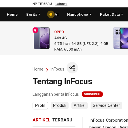
HP TERBARU
Lainnya
Home
Berita
AI
Handphone
Paket Data
OPPO
A6x 4G
6.75
inch,
64 GB (UFS 2.2), 4 GB
RAM
,
6500 mAh
Home
InFocus
Tentang InFocus
Langganan berita InFocus
SUBSCRIBE
Profil
Produk
Artikel
Service Center
ARTIKEL
TERBARU
InFocus Corporation
bagian Oregon. Did