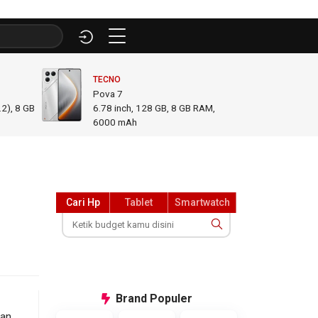
TECNO
INFINI
Pova 7
GT 50
2), 8 GB
6.78
inch,
128 GB, 8 GB RAM
,
6.78
i
6000 mAh
GB R
Cari Hp
Tablet
Smartwatch
Brand
Populer
dan