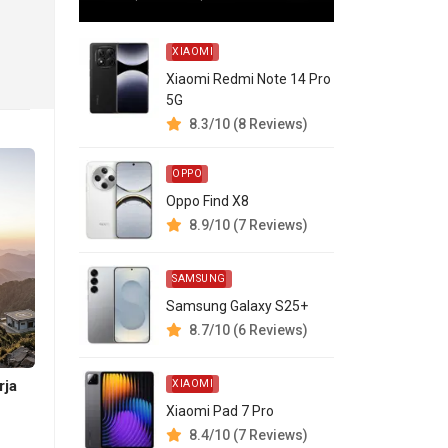
XIAOMI
Xiaomi Redmi Note 14 Pro
5G
8.3/10 (8 Reviews)
OPPO
Oppo Find X8
8.9/10 (7 Reviews)
SAMSUNG
Samsung Galaxy S25+
8.7/10 (6 Reviews)
rja
XIAOMI
Xiaomi Pad 7 Pro
8.4/10 (7 Reviews)