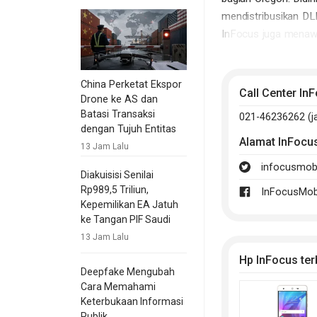
mendistribusikan DLP
InFocus juga menawa
Image Holdings Corp,
China Perketat Ekspor
Pada tahun 2013, In
Call Center In
Drone ke AS dan
terjangkau di Taiwa
Batasi Transaksi
021-46236262 (ja
handset dari Hon Hai
dengan Tujuh Entitas
Alamat
InFocu
13 Jam Lalu
Pada awal tahun 20
infocusmobi
Diakuisisi Senilai
Rp989,5 Triliun,
InFocusMob
Kepemilikan EA Jatuh
ke Tangan PIF Saudi
13 Jam Lalu
Hp InFocus ter
Deepfake Mengubah
Cara Memahami
Keterbukaan Informasi
Publik