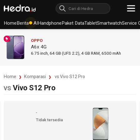
Home
Berita
AI
Handphone
Paket Data
Tablet
Smartwatch
Service 
OPPO
A6x 4G
6.75
inch,
64 GB (UFS 2.2), 4 GB RAM
,
6500 mAh
Home
Komparasi
vs Vivo S12 Pro
vs
Vivo S12 Pro
-
Tidak tersedia