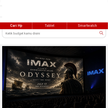
...
...
Cari Hp
Tablet
Smartwatch