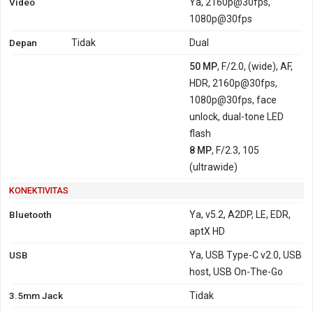
Video
Ya, 2160p@30fps,
1080p@30fps
Depan
Tidak
Dual
50 MP
, F/2.0, (wide), AF,
HDR, 2160p@30fps,
1080p@30fps, face
unlock, dual-tone LED
flash
8 MP
, F/2.3, 105
(ultrawide)
KONEKTIVITAS
Bluetooth
Ya, v5.2, A2DP, LE, EDR,
aptX HD
USB
Ya, USB Type-C v2.0, USB
host, USB On-The-Go
3.5mm Jack
Tidak