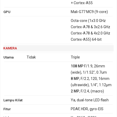
+ Cortex-A55
GPU
Mali-G77 MC9 (9-core)
Octa-core (1x3.0 GHz
Cortex-A78 & 3x2.6 GHz
Cortex-A78 & 4x2.0 GHz
Cortex-A55) 64-bit
KAMERA
Utama
Tidak
Triple
108 MP
F/1.9, 26mm
(wide), 1/1.52", 0.7um
8 MP
, F/2.2, 120, 16mm
(ultrawide), 1/4", 1.12µm
2 MP
, F/2.4, (macro)
Lampu Kilat
Ya, dual-tone LED flash
Fitur
PDAF, HDR, gyro-EIS