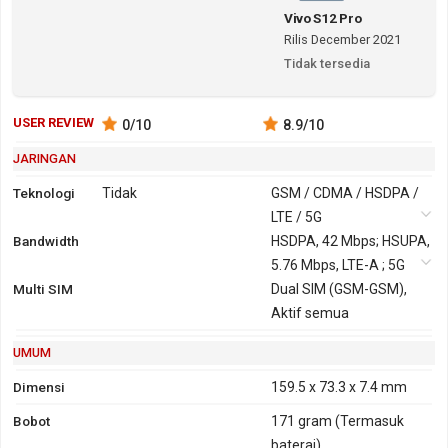
Vivo S12 Pro
Rilis December 2021
Tidak tersedia
USER REVIEW
0
/10
8.9
/10
JARINGAN
Teknologi
Tidak
GSM / CDMA / HSDPA /
LTE / 5G
Bandwidth
2G
GSM 850,
3G
HSDPA, 42 Mbps; HSUPA,
HSDPA 850,
900, 1800,
5.76 Mbps, LTE-A ; 5G
900, 1800,
Multi SIM
1900
Dual SIM (GSM-GSM),
1900
CDMA 800
Aktif semua
CDMA2000
1x
UMUM
GPRS
Ya
EDGE
Ya
Dimensi
159.5 x 73.3 x 7.4 mm
Bobot
171 gram
(Termasuk
baterai)