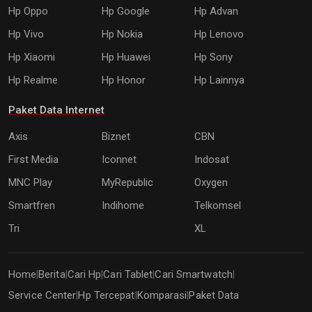
Hp Oppo
Hp Google
Hp Advan
Hp Vivo
Hp Nokia
Hp Lenovo
Hp Xiaomi
Hp Huawei
Hp Sony
Hp Realme
Hp Honor
Hp Lainnya
Paket Data Internet
Axis
Biznet
CBN
First Media
Iconnet
Indosat
MNC Play
MyRepublic
Oxygen
Smartfren
Indihome
Telkomsel
Tri
XL
Home
Berita
Cari Hp
Cari Tablet
Cari Smartwatch
|
|
|
|
|
Service Center
Hp Tercepat
Komparasi
Paket Data
|
|
|