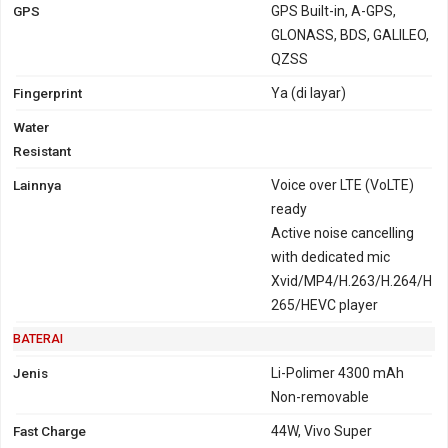
GPS
GPS Built-in, A-GPS,
GLONASS, BDS, GALILEO,
QZSS
Fingerprint
Ya (di layar)
Water
Resistant
Lainnya
Voice over LTE (VoLTE)
ready
Active noise cancelling
with dedicated mic
Xvid/MP4/H.263/H.264/H
265/HEVC player
BATERAI
Jenis
Li-Polimer 4300 mAh
Non-removable
Fast Charge
44W, Vivo Super