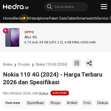
Home
Berita
AI
Handphone
Paket Data
Tablet
Smartwatch
Service 
OPPO
A6x 4G
6.75
inch,
64 GB (UFS 2.2), 4 GB RAM
,
6500 mAh
Nokia
Produk
Nokia 110 4G (2024)
Nokia 110 4G (2024) - Harga Terbaru
2026 dan Spesifikasi
Rilis
Oktober 2024
, oleh
Nokia
SUBSCRIBE
Overview
Spesifikasi
Shops
Artikel
Foto
Diskusi