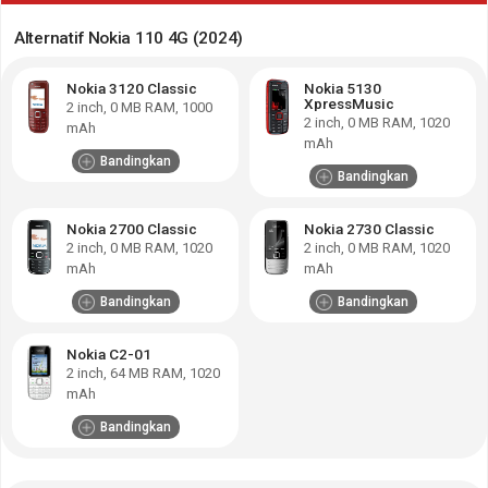
Alternatif Nokia 110 4G (2024)
Nokia 3120 Classic
Nokia 5130
XpressMusic
2
inch,
0 MB RAM
,
1000
2
inch,
0 MB RAM
,
1020
mAh
mAh
Bandingkan
Bandingkan
Nokia 2700 Classic
Nokia 2730 Classic
2
inch,
0 MB RAM
,
1020
2
inch,
0 MB RAM
,
1020
mAh
mAh
Bandingkan
Bandingkan
Nokia C2-01
2
inch,
64 MB RAM
,
1020
mAh
Bandingkan