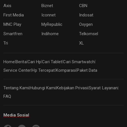
Axis
Biznet
CBN
First Media
Iconnet
Indosat
MNC Play
MyRepublic
Oxygen
Smartfren
Indihome
Telkomsel
Tri
XL
Home
Berita
Cari Hp
Cari Tablet
Cari Smartwatch
|
|
|
|
|
Service Center
Hp Tercepat
Komparasi
Paket Data
|
|
|
Tentang Kami
Hubungi Kami
Kebijakan Privasi
Syarat Layanan
|
|
|
|
FAQ
Media Sosial