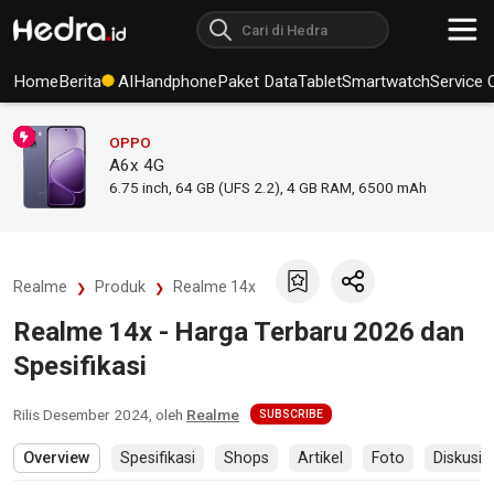
Home
Berita
AI
Handphone
Paket Data
Tablet
Smartwatch
Service 
OPPO
A6x 4G
6.75
inch,
64 GB (UFS 2.2), 4 GB RAM
,
6500 mAh
Realme
Produk
Realme 14x
Realme 14x - Harga Terbaru 2026 dan
Spesifikasi
Rilis
Desember 2024
, oleh
Realme
SUBSCRIBE
Overview
Spesifikasi
Shops
Artikel
Foto
Diskusi