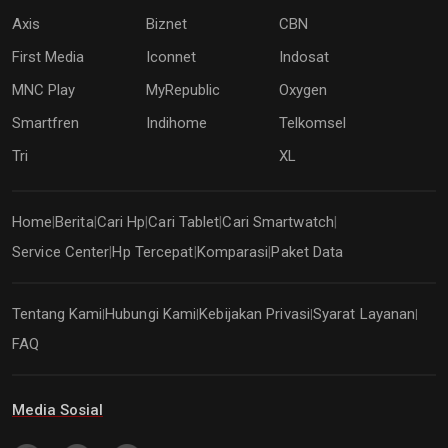
Axis
Biznet
CBN
First Media
Iconnet
Indosat
MNC Play
MyRepublic
Oxygen
Smartfren
Indihome
Telkomsel
Tri
XL
Home
Berita
Cari Hp
Cari Tablet
Cari Smartwatch
|
|
|
|
|
Service Center
Hp Tercepat
Komparasi
Paket Data
|
|
|
Tentang Kami
Hubungi Kami
Kebijakan Privasi
Syarat Layanan
|
|
|
|
FAQ
Media Sosial