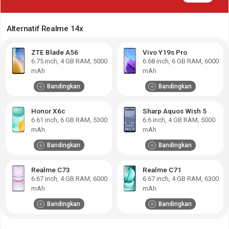
Alternatif Realme 14x
ZTE Blade A56
Vivo Y19s Pro
6.75
inch,
4 GB RAM
,
5000
6.68
inch,
6 GB RAM
,
6000
mAh
mAh
Bandingkan
Bandingkan
Honor X6c
Sharp Aquos Wish 5
6.61
inch,
6 GB RAM
,
5300
6.6
inch,
4 GB RAM
,
5000
mAh
mAh
Bandingkan
Bandingkan
Realme C73
Realme C71
6.67
inch,
4 GB RAM
,
6000
6.67
inch,
4 GB RAM
,
6300
mAh
mAh
Bandingkan
Bandingkan