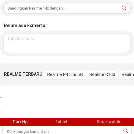
Belum ada komentar
REALME TERBARU
Realme P4 Lite 5G
Realme C100
Realm
...
...
Cari Hp
Tablet
Smartwatch