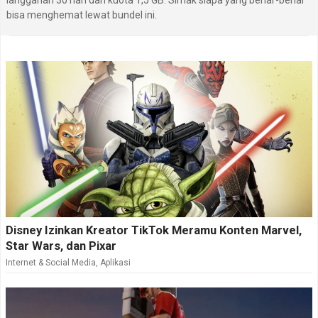
langganan 30 hari dan kuota 1,5 GB. Simak siapa yang benar-benar
mengikuti daftar lengkap
hp Asus terbaru
. lainnya
bisa menghemat lewat bundel ini.
melalui segmen hp Asus terbaru.
Disney Izinkan Kreator TikTok Meramu Konten Marvel,
Star Wars, dan Pixar
Internet & Social Media
,
Aplikasi