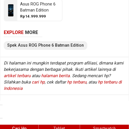
Asus ROG Phone 6
1 SM8450/ MediaTek Dimansity 9000+ dengan
Batman Edition
memori RAM sebesar 12 GB RAM. Sedangkan pada
Rp14.999.999
sektor fotografi tersedia kamera belakang Triple lens
dan kamera depan Single lens, sementara baterainya
EXPLORE
MORE
mengusung Li-Polimer berkapasitas 6000 mAh.
Berikut beberapa spesifikasi kunci Asus ROG Phone
Spek
Asus
ROG Phone 6 Batman Edition
6 Batman Edition.
Di halaman ini mungkin terdapat program afiliasi, dimana kami
bekerjasama dengan berbagai pihak. Ikuti artikel lainnya di
Spesifikasi Asus ROG Phone 6 Batman Edition
artikel terbaru
atau
halaman berita
. Sedang mencari hp?
Silahkan buka
cari hp
, cek daftar
hp terbaru
, atau
hp terbaru di
Jaringan
GSM / CDMA / HSDPA / LTE / 5G
:
Indonesia
Layar
6.78 inch, 1080 x 2448 px
:
Sistem operasi
Android v12
:
...
Prosesor / chipset
Qualcomm Snapdragon 8+ Gen 1
:
SM8450/ MediaTek Dimansity 9000+
...
Fingerprint
Ya (di layar), Optical sensor
:
Kamera belakang
Triple lens
Cari Hp
Tablet
:
Smartwatch