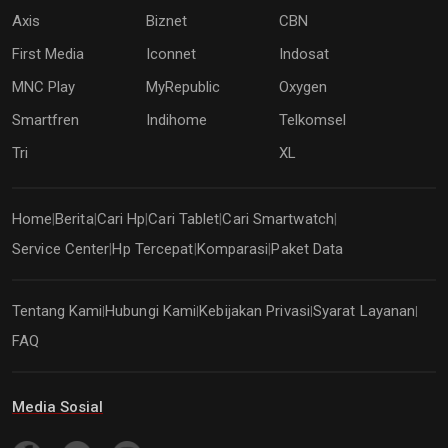
Axis
Biznet
CBN
First Media
Iconnet
Indosat
MNC Play
MyRepublic
Oxygen
Smartfren
Indihome
Telkomsel
Tri
XL
Home
Berita
Cari Hp
Cari Tablet
Cari Smartwatch
|
|
|
|
|
Service Center
Hp Tercepat
Komparasi
Paket Data
|
|
|
Tentang Kami
Hubungi Kami
Kebijakan Privasi
Syarat Layanan
|
|
|
|
FAQ
Media Sosial