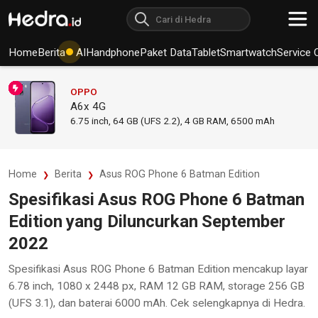
Home
Berita
AI
Handphone
Paket Data
Tablet
Smartwatch
Service 
OPPO
A6x 4G
6.75
inch,
64 GB (UFS 2.2), 4 GB RAM
,
6500 mAh
Home
Berita
Asus ROG Phone 6 Batman Edition
Spesifikasi Asus ROG Phone 6 Batman
Edition yang Diluncurkan September
2022
Spesifikasi Asus ROG Phone 6 Batman Edition mencakup layar
6.78 inch, 1080 x 2448 px, RAM 12 GB RAM, storage 256 GB
(UFS 3.1), dan baterai 6000 mAh. Cek selengkapnya di Hedra.