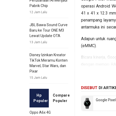
Perusahaan AI Menjadi
operasi Android W
Pabrik Chip
12 Jam Lalu
41 x 41 x 12.3 mm
penampang layarny
JBL Bawa Sound Curve
antarmuka ini seca
Baru ke Tour ONE M3
Lewat Update OTA
Adapun untuk ruang
13 Jam Lalu
(eMMC).
Disney Izinkan Kreator
Bicara kinerja, Go
TikTok Meramu Konten
dengan memori RAM
Marvel, Star Wars, dan
kamera belakang T
Pixar
mengusung Li-ion 
15 Jam Lalu
Pixel Watch.
DISEBUT
DI ARTIK
Hp
Compare
Google Pixe
Populer
Populer
Oppo A6x 4G