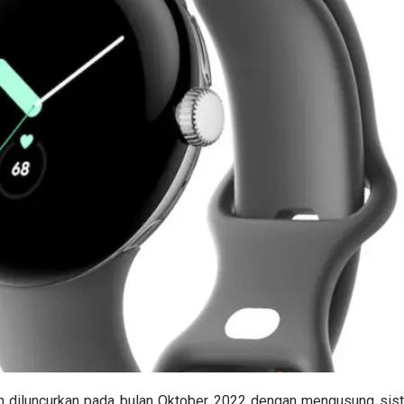
h diluncurkan pada bulan Oktober 2022 dengan mengusung sis