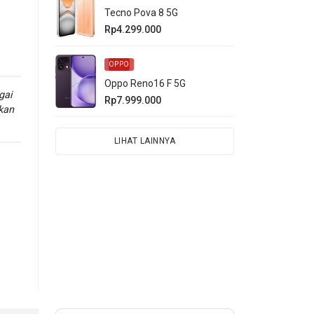
Tecno Pova 8 5G
Rp4.299.000
OPPO
Oppo Reno16 F 5G
gai
Rp7.999.000
kan
LIHAT LAINNYA
l
u
.