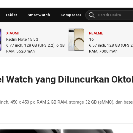
Tablet
Smartwatch
Komparasi
XIAOMI
REALME
Redmi Note 15 5G
16
6.77
inch,
128 GB (UFS 2.2), 6 GB
6.57
inch,
128 GB (UFS 2.
RAM
,
5520 mAh
RAM
,
7000 mAh
el Watch yang Diluncurkan Okto
 inch, 450 x 450 px, RAM 2 GB RAM, storage 32 GB (eMMC), dan bate