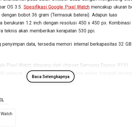
ear OS 3.5.
Spesifikasi Google Pixel Watch
mencakup ukuran b
 dengan bobot 36 gram (Termasuk baterai). Adapun luas
a berukuran 1.2 inch dengan resolusi 450 x 450 px. Kombinasi
ra teknis akan memberikan kerapatan 530 ppi.
 penyimpan data, tersedia memori internal berkapasitas 32 GB
ogle Pixel Watch ditopang oleh chipset Samsung Exynos 9110
 sebesar 2 GB RAM. Sedangkan pada sektor fotografi tersed
Baca Selengkapnya
idak lens dan kamera depan Tidak lens, sementara baterainya
berkapasitas 294 mAh. Berikut beberapa spesifikasi kunci Goo
EL
l Watch
Spesifikasi Google Pixel Watch
Jaringan
GSM / HSDPA / LTE
: