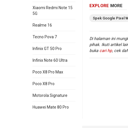
EXPLORE
MORE
Xiaomi Redmi Note 15
5G
Spek
Google
Pixel 
Realme 16
Tecno Pova 7
Di halaman ini mungk
pihak. Ikuti artikel la
Infinix GT 50 Pro
buka
cari hp
, cek daf
Infinix Note 60 Ultra
Poco X8 Pro Max
Poco X8 Pro
Motorola Signature
Huawei Mate 80 Pro
Informasi lengkap 
Watch
. Di
situs hp