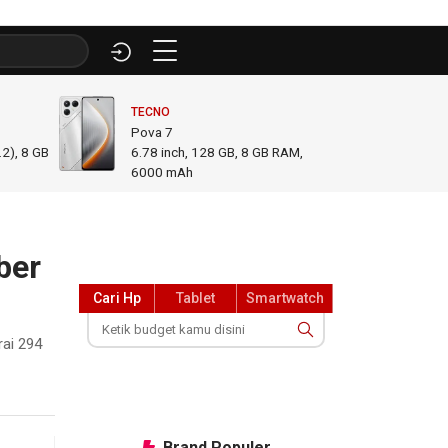
TECNO
INFINI
Pova 7
GT 50
2), 8 GB
6.78
inch,
128 GB, 8 GB RAM
,
6.78
i
6000 mAh
GB R
ber
Cari Hp
Tablet
Smartwatch
rai 294
Brand
Populer