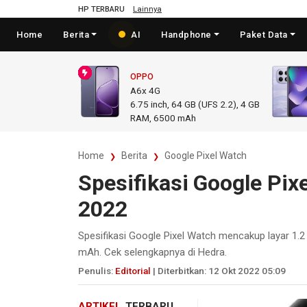
HP TERBARU
Lainnya
Home
Berita
AI
Handphone
Paket Data
OPPO
A6x 4G
6.75
inch,
64 GB (UFS 2.2), 4 GB
RAM
,
6500 mAh
Home
Berita
Google Pixel Watch
Spesifikasi Google Pix
2022
Spesifikasi Google Pixel Watch mencakup layar 1.2
mAh. Cek selengkapnya di Hedra.
Penulis:
Editorial
| Diterbitkan: 12 Okt 2022 05:09
ARTIKEL
TERBARU