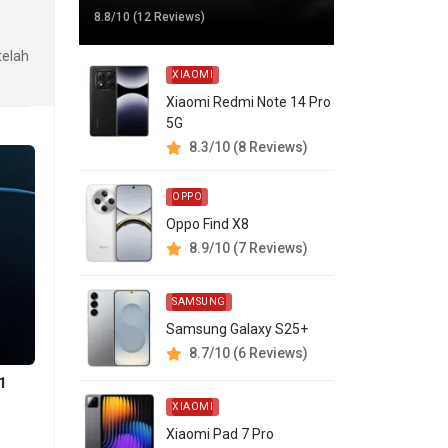
a
8.8/10 (12 Reviews)
telah
XIAOMI
Xiaomi Redmi Note 14 Pro
5G
8.3/10 (8 Reviews)
OPPO
Oppo Find X8
8.9/10 (7 Reviews)
SAMSUNG
Samsung Galaxy S25+
8.7/10 (6 Reviews)
1
XIAOMI
Xiaomi Pad 7 Pro