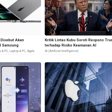
Disebut Akan
Kritik Lintas Kubu Soroti Respons Tr
l Samsung
terhadap Risiko Keamanan AI
p & PC
,
Laptop & PC
,
Apple
AI (Artificial Intelligence)