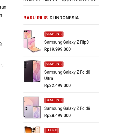
ran
n
BARU RILIS
DI INDONESIA
SAMSUNG
Samsung Galaxy Z Flip8
8
Rp19.999.000
SAMSUNG
IN
Samsung Galaxy Z Fold8
Ultra
ra
Rp32.499.000
50
SAMSUNG
Samsung Galaxy Z Fold8
Rp28.499.000
TECNO