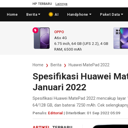
HP TERBARU
Lainnya
Home
Berita
AI
Handphone
Paket Data
OPPO
A6x 4G
6.75
inch,
64 GB (UFS 2.2), 4 GB
RAM
,
6500 mAh
Home
Berita
Huawei MatePad 2022
Spesifikasi Huawei Ma
Januari 2022
Spesifikasi Huawei MatePad 2022 mencakup layar 
64/128 GB, dan baterai 7250 mAh. Cek selengkapny
Penulis:
Editorial
| Diterbitkan: 01 Sep 2022 05:09
ARTIKEL
TERBARU