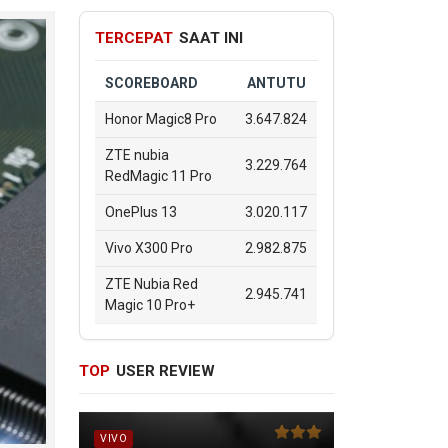
TERCEPAT
SAAT INI
SCOREBOARD
ANTUTU
Honor Magic8 Pro
3.647.824
ZTE nubia
3.229.764
RedMagic 11 Pro
OnePlus 13
3.020.117
Vivo X300 Pro
2.982.875
ZTE Nubia Red
2.945.741
Magic 10 Pro+
TOP
USER REVIEW
VIVO