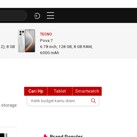
TECNO
INFINI
Pova 7
GT 50
2), 8 GB
6.78
inch,
128 GB, 8 GB RAM
,
6.78
i
6000 mAh
GB R
Cari Hp
Tablet
Smartwatch
 storage
Brand
Populer