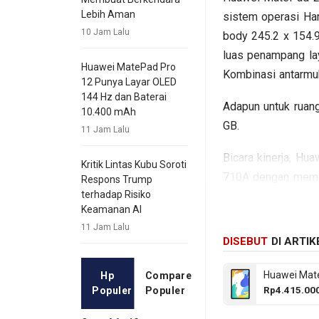
Lebih Aman
sistem operasi H
10 Jam Lalu
body 245.2 x 154.
luas penampang lay
Huawei MatePad Pro
Kombinasi antarmuk
12 Punya Layar OLED
144 Hz dan Baterai
Adapun untuk ruang
10.400 mAh
GB.
11 Jam Lalu
Bicara kinerja, Hu
Kritik Lintas Kubu Soroti
710A dengan mem
Respons Trump
terhadap Risiko
Sedangkan pada sek
Keamanan AI
depan Single lens
11 Jam Lalu
mAh. Berikut bebe
DISEBUT
DI ARTIK
Huawei Mat
Hp
Compare
Rp4.415.00
Populer
Populer