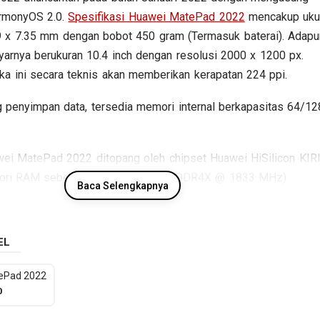
armonyOS 2.0.
Spesifikasi Huawei MatePad 2022
mencakup uku
9 x 7.35 mm dengan bobot 450 gram (Termasuk baterai). Adapu
arnya berukuran 10.4 inch dengan resolusi 2000 x 1200 px.
a ini secara teknis akan memberikan kerapatan 224 ppi.
 penyimpan data, tersedia memori internal berkapasitas 64/12
awei MatePad 2022 ditopang oleh chipset Huawei HiSilicon KIR
ori RAM sebesar 4/6 GB RAM (LPDDR4X @ 1833 MHz).
Baca Selengkapnya
tor fotografi tersedia kamera belakang Single lens dan kame
, sementara baterainya mengusung Li-Polimer berkapasitas 72
rapa spesifikasi kunci Huawei MatePad 2022.
EL
ePad 2022
Spesifikasi Huawei MatePad 2022
0
Jaringan
GSM / CDMA / HSDPA / LTE
: