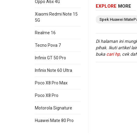
Oppo A6x 4G
EXPLORE
MORE
Xiaomi Redmi Note 15
Spek
Huawei
MateP
5G
Realme 16
Di halaman ini mungk
Tecno Pova 7
pihak. Ikuti artikel la
buka
cari hp
, cek daf
Infinix GT 50 Pro
Infinix Note 60 Ultra
Poco X8 Pro Max
Poco X8 Pro
WiFi
Wi-
:
Motorola Signature
Huawei Mate 80 Pro
Informasi lengkap
MatePad 2022
. Di