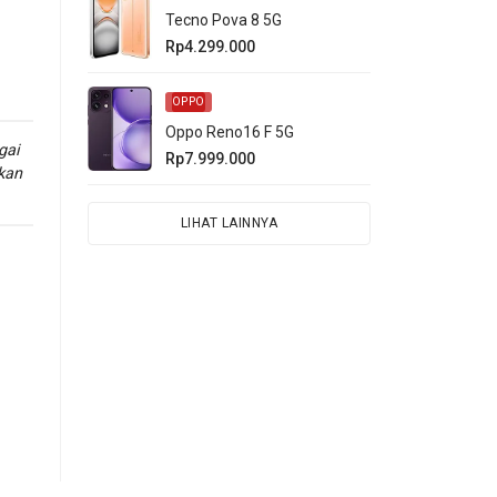
Tecno Pova 8 5G
Rp4.299.000
OPPO
Oppo Reno16 F 5G
gai
Rp7.999.000
kan
LIHAT LAINNYA
ei