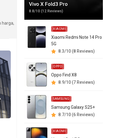
Vivo X Fold3 Pro
8.8/10 (12 Reviews)
 harga,
XIAOMI
Xiaomi Redmi Note 14 Pro
5G
8.3/10 (8 Reviews)
OPPO
Oppo Find X8
8.9/10 (7 Reviews)
SAMSUNG
Samsung Galaxy S25+
8.7/10 (6 Reviews)
XIAOMI