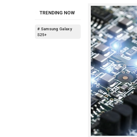
terbaru
. lainnya m
TRENDING NOW
# Samsung Galaxy
S25+