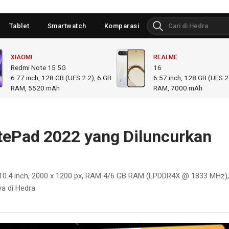
Tablet
Smartwatch
Komparasi
XIAOMI
REALME
Redmi Note 15 5G
16
6.77
inch,
128 GB (UFS 2.2), 6 GB
6.57
inch,
128 GB (UFS 2.
RAM
,
5520 mAh
RAM
,
7000 mAh
tePad 2022 yang Diluncurkan
10.4 inch, 2000 x 1200 px, RAM 4/6 GB RAM (LPDDR4X @ 1833 MHz),
a di Hedra.