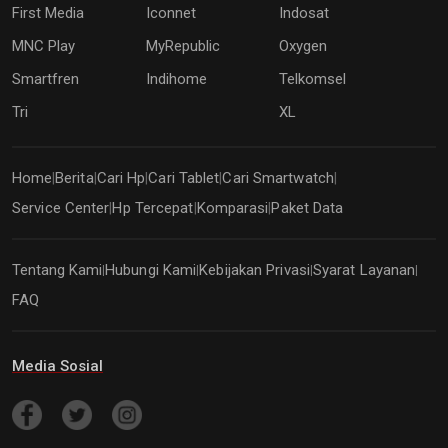
First Media
Iconnet
Indosat
MNC Play
MyRepublic
Oxygen
Smartfren
Indihome
Telkomsel
Tri
XL
Home
Berita
Cari Hp
Cari Tablet
Cari Smartwatch
|
|
|
|
|
Service Center
Hp Tercepat
Komparasi
Paket Data
|
|
|
Tentang Kami
Hubungi Kami
Kebijakan Privasi
Syarat Layanan
|
|
|
|
FAQ
Media Sosial