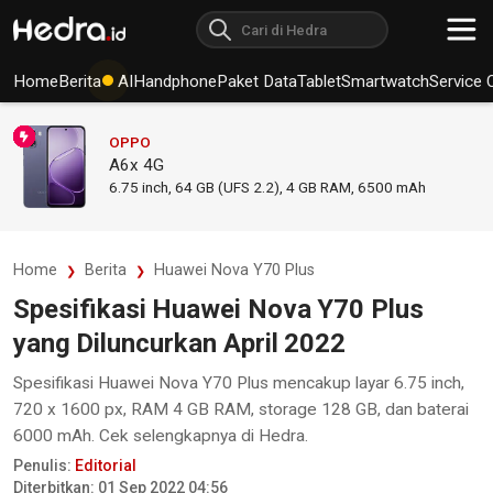
Home
Berita
AI
Handphone
Paket Data
Tablet
Smartwatch
Service 
OPPO
A6x 4G
6.75
inch,
64 GB (UFS 2.2), 4 GB RAM
,
6500 mAh
Home
Berita
Huawei Nova Y70 Plus
Spesifikasi Huawei Nova Y70 Plus
yang Diluncurkan April 2022
Spesifikasi Huawei Nova Y70 Plus mencakup layar 6.75 inch,
720 x 1600 px, RAM 4 GB RAM, storage 128 GB, dan baterai
6000 mAh. Cek selengkapnya di Hedra.
Penulis:
Editorial
Diterbitkan: 01 Sep 2022 04:56