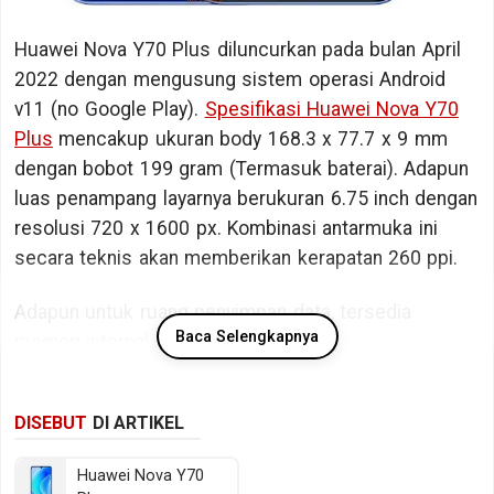
Huawei Nova Y70 Plus diluncurkan pada bulan April
2022 dengan mengusung sistem operasi Android
v11 (no Google Play).
Spesifikasi Huawei Nova Y70
Plus
mencakup ukuran body 168.3 x 77.7 x 9 mm
dengan bobot 199 gram (Termasuk baterai). Adapun
luas penampang layarnya berukuran 6.75 inch dengan
resolusi 720 x 1600 px. Kombinasi antarmuka ini
secara teknis akan memberikan kerapatan 260 ppi.
Adapun untuk ruang penyimpan data, tersedia
Baca Selengkapnya
memori internal berkapasitas 128 GB.
Bicara kinerja, Huawei Nova Y70 Plus ditopang oleh
DISEBUT
DI ARTIKEL
chipset MediaTek Helio P35 MT6765 dengan memori
RAM sebesar 4 GB RAM. Sedangkan pada sektor
Huawei Nova Y70
fotografi tersedia kamera belakang Triple lens dan