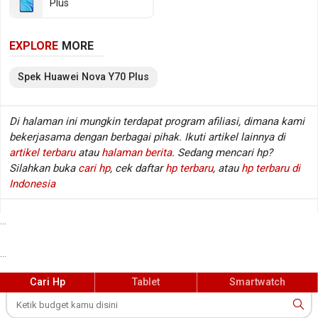
Plus
kamera depan Single lens, sementara baterainya
mengusung Li-Polimer berkapasitas 6000 mAh.
EXPLORE
MORE
Berikut beberapa spesifikasi kunci Huawei Nova Y70
Plus.
Spek
Huawei
Nova Y70 Plus
Spesifikasi Huawei Nova Y70 Plus
Di halaman ini mungkin terdapat program afiliasi, dimana kami
bekerjasama dengan berbagai pihak. Ikuti artikel lainnya di
Jaringan
GSM / HSDPA / LTE
:
artikel terbaru
atau
halaman berita
. Sedang mencari hp?
Layar
6.75 inch, 720 x 1600 px
:
Silahkan buka
cari hp
, cek daftar
hp terbaru
, atau
hp terbaru di
Sistem operasi
Android v11 (no Google Play)
:
Indonesia
Prosesor / chipset
MediaTek Helio P35 MT6765
:
Fingerprint
Ya (di samping)
:
...
Kamera belakang
Triple lens
:
...
Kamera depan
Single lens
:
Memori RAM
4 GB RAM
:
Cari Hp
Tablet
Smartwatch
Memori internal / storage
128 GB
:
Memory eksternal
MicroSD, hingga 256 GB
: