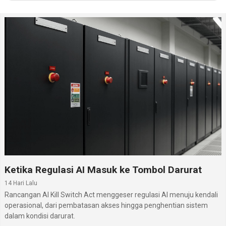
Radio
Tidak
:
Bluetooth
Ya, v5.1, A2DP, LE, EDR
:
USB
Ya, USB Type-C v2.0, USB host, USB On-The-Go
:
WiFi
Wi-Fi 802.11 a/b/g/n, Wi-Fi direct, hotspot
:
Baterai
Li-Polimer 6000 mAh
:
Informasi lengkap Huawei Nova Y70 Plus dapat
dipelajari pada halaman
Huawei Nova Y70 Plus
. Di
situs hp
ini, kamu juga dapat mengikuti daftar
lengkap
hp Huawei terbaru
. lainnya melalui segmen
hp Huawei terbaru.
Ketika Regulasi AI Masuk ke Tombol Darurat
14 Hari Lalu
Rancangan AI Kill Switch Act menggeser regulasi AI menuju kendali
operasional, dari pembatasan akses hingga penghentian sistem
dalam kondisi darurat.