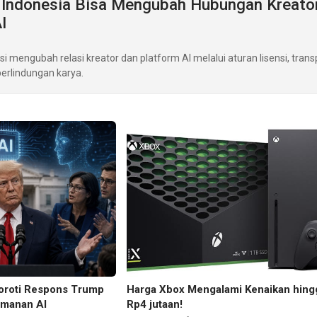
 Indonesia Bisa Mengubah Hubungan Kreato
I
i mengubah relasi kreator dan platform AI melalui aturan lisensi, trans
erlindungan karya.
 Soroti Respons Trump
Harga Xbox Mengalami Kenaikan hing
amanan AI
Rp4 jutaan!