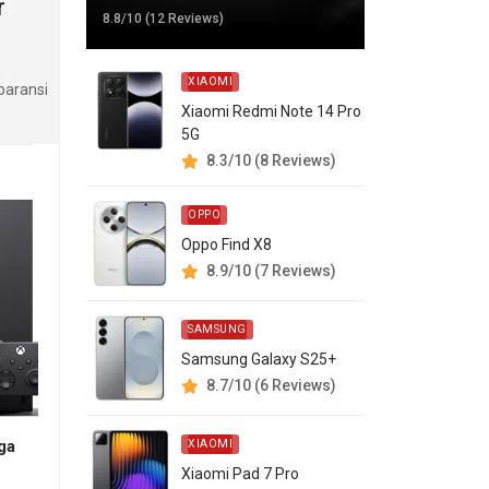
r
8.8/10 (12 Reviews)
XIAOMI
paransi
Xiaomi Redmi Note 14 Pro
5G
8.3/10 (8 Reviews)
OPPO
Oppo Find X8
8.9/10 (7 Reviews)
SAMSUNG
Samsung Galaxy S25+
8.7/10 (6 Reviews)
ga
XIAOMI
Xiaomi Pad 7 Pro