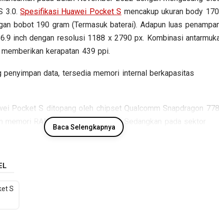
S 3.0.
Spesifikasi Huawei Pocket S
mencakup ukuran body 170
gan bobot 190 gram (Termasuk baterai). Adapun luas penampa
 6.9 inch dengan resolusi 1188 x 2790 px. Kombinasi antarmuka
n memberikan kerapatan 439 ppi.
 penyimpan data, tersedia memori internal berkapasitas
uawei Pocket S ditopang oleh chipset Qualcomm Snapdragon 77
 memori RAM sebesar 8 GB RAM. Sedangkan pada sektor
Baca Selengkapnya
 kamera belakang Dual lens dan kamera depan Single lens,
nya mengusung Li-Polimer berkapasitas 4000 mAh. Berikut
si kunci Huawei Pocket S.
EL
et S
Spesifikasi Huawei Pocket S
Jaringan
GSM / CDMA / HSDPA / LTE
: