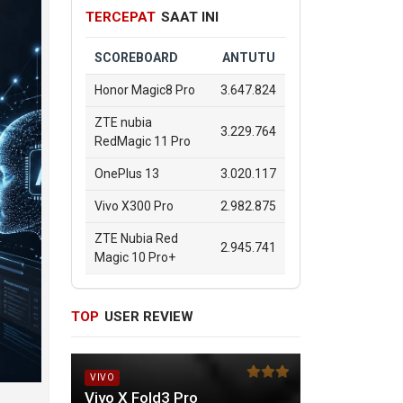
TERCEPAT
SAAT INI
SCOREBOARD
ANTUTU
Honor Magic8 Pro
3.647.824
ZTE nubia
3.229.764
RedMagic 11 Pro
OnePlus 13
3.020.117
Vivo X300 Pro
2.982.875
ZTE Nubia Red
2.945.741
Magic 10 Pro+
TOP
USER REVIEW
VIVO
Vivo X Fold3 Pro