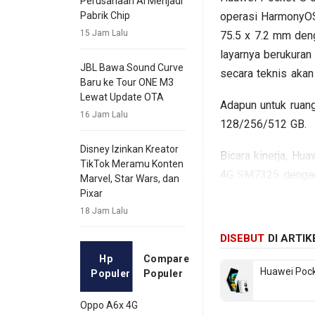
Perusahaan AI Menjadi
operasi HarmonyO
Pabrik Chip
15 Jam Lalu
75.5 x 7.2 mm den
layarnya berukuran
JBL Bawa Sound Curve
secara teknis aka
Baru ke Tour ONE M3
Lewat Update OTA
Adapun untuk ruang
16 Jam Lalu
128/256/512 GB.
Disney Izinkan Kreator
Bicara kinerja, H
TikTok Meramu Konten
4G SM7325 dengan
Marvel, Star Wars, dan
fotografi tersedia
Pixar
sementara baterai
18 Jam Lalu
beberapa spesifika
DISEBUT
DI ARTIK
Hp
Compare
Huawei Pock
Populer
Populer
Oppo A6x 4G