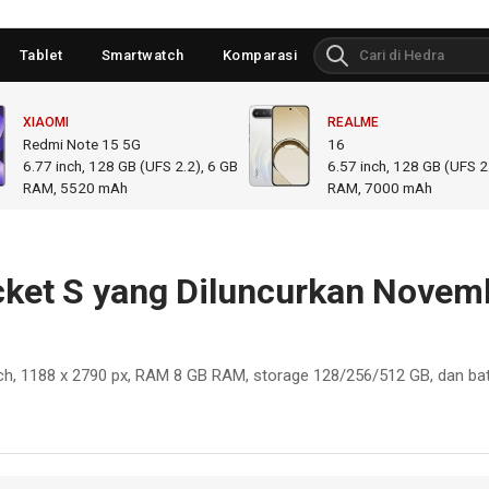
Tablet
Smartwatch
Komparasi
XIAOMI
REALME
Redmi Note 15 5G
16
6.77
inch,
128 GB (UFS 2.2), 6 GB
6.57
inch,
128 GB (UFS 2.
RAM
,
5520 mAh
RAM
,
7000 mAh
cket S yang Diluncurkan Novem
nch, 1188 x 2790 px, RAM 8 GB RAM, storage 128/256/512 GB, dan bat