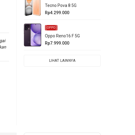
Tecno Pova 8 5G
Rp4.299.000
OPPO
Oppo Reno16 F 5G
gai
Rp7.999.000
kan
LIHAT LAINNYA
 S
.
ya