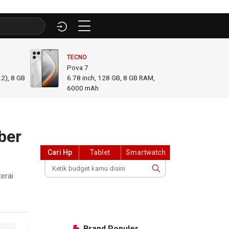
TECNO
INFINI
Pova 7
GT 50
2), 8 GB
6.78
inch,
128 GB, 8 GB RAM
,
6.78
i
6000 mAh
GB R
ber
Cari Hp
Tablet
Smartwatch
erai
Brand
Populer