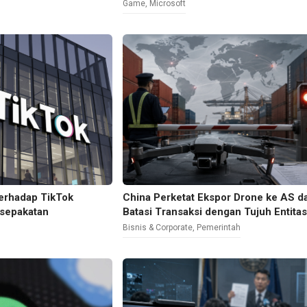
Game
,
Microsoft
erhadap TikTok
China Perketat Ekspor Drone ke AS d
esepakatan
Batasi Transaksi dengan Tujuh Entita
Bisnis & Corporate
,
Pemerintah