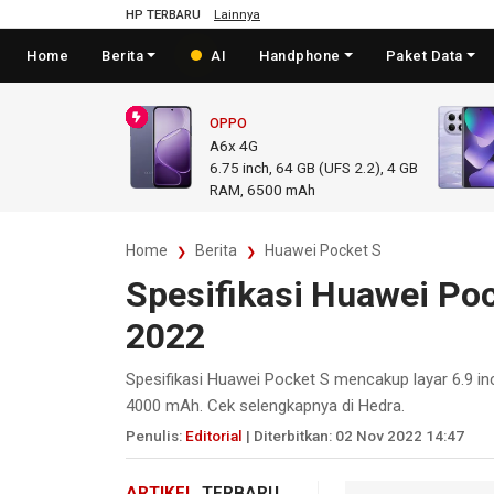
HP TERBARU
Lainnya
Home
Berita
AI
Handphone
Paket Data
OPPO
A6x 4G
6.75
inch,
64 GB (UFS 2.2), 4 GB
RAM
,
6500 mAh
Home
Berita
Huawei Pocket S
Spesifikasi Huawei Po
2022
Spesifikasi Huawei Pocket S mencakup layar 6.9 i
4000 mAh. Cek selengkapnya di Hedra.
Penulis:
Editorial
| Diterbitkan: 02 Nov 2022 14:47
ARTIKEL
TERBARU