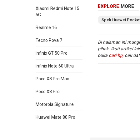
EXPLORE
MORE
Xiaomi Redmi Note 15
5G
Pros
Spek
Huawei
Pocket
Realme 16
Tecno Pova 7
Di halaman ini mungk
pihak. Ikuti artikel la
Infinix GT 50 Pro
buka
cari hp
, cek daf
Infinix Note 60 Ultra
Poco X8 Pro Max
Poco X8 Pro
WiFi
:
Motorola Signature
Huawei Mate 80 Pro
Informasi lengkap
Di
situs hp
ini, ka