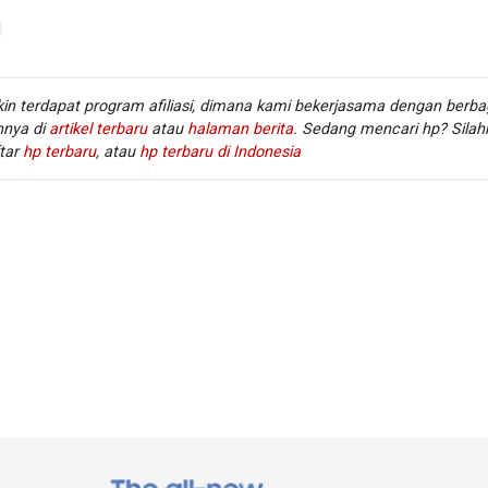
Prosesor / chipset
MediaTek Helio A22 MT6762M
:
Fingerprint
Ya (di belakang)
:
Kamera belakang
Triple lens
:
in terdapat program afiliasi, dimana kami bekerjasama dengan berba
Kamera depan
Single lens
:
innya di
artikel terbaru
atau
halaman berita
. Sedang mencari hp? Silah
Memori RAM
2/3/4 GB RAM
:
tar
hp terbaru
, atau
hp terbaru di Indonesia
Memori internal / storage
64 GB (eMMC 5.1)
:
Memory eksternal
MicroSD, hingga 256 GB
:
Radio
Ya, FM radio
:
Bluetooth
Ya, v5.0, A2DP, LE, EDR
:
USB
Ya, microUSB v2.0
:
Fi 802.11 a/b/g/n/ac/n 5GHz, dual band, Wi-Fi direct, hotspot
Baterai
Li-Polimer 5000 mAh
:
Infinix Hot 12i dapat dipelajari pada halaman
Infinix Hot 12i
. Di
juga dapat mengikuti daftar lengkap
hp Infinix terbaru
. lainnya
nfinix terbaru.