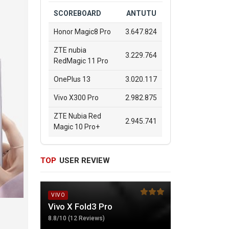
SCOREBOARD
ANTUTU
Honor Magic8 Pro
3.647.824
ZTE nubia
3.229.764
RedMagic 11 Pro
OnePlus 13
3.020.117
Vivo X300 Pro
2.982.875
ZTE Nubia Red
2.945.741
Magic 10 Pro+
TOP
USER REVIEW
VIVO
Vivo X Fold3 Pro
8.8/10 (12 Reviews)