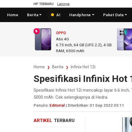
HP TERBARU
Lainnya
Home
Berita
AI
Handphone
Paket Data
OPPO
A6x 4G
6.75
inch,
64 GB (UFS 2.2), 4 GB
RAM
,
6500 mAh
Home
Berita
Infinix Hot 12i
Spesifikasi Infinix Hot
Spesifikasi Infinix Hot 12i mencakup layar 6.6 inc
5000 mAh. Cek selengkapnya di Hedra.
Penulis:
Editorial
| Diterbitkan: 01 Sep 2022 05:11
ARTIKEL
TERBARU