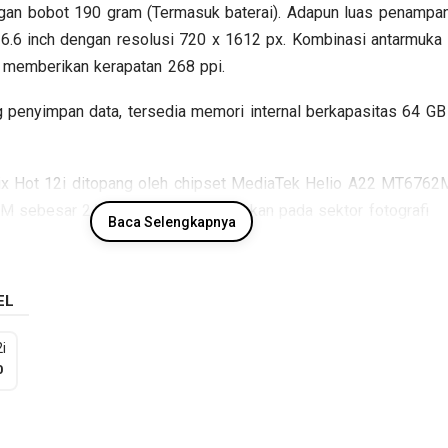
gan bobot 190 gram (Termasuk baterai). Adapun luas penampa
 6.6 inch dengan resolusi 720 x 1612 px. Kombinasi antarmuka 
n memberikan kerapatan 268 ppi.
 penyimpan data, tersedia memori internal berkapasitas 64 GB
finix Hot 12i ditopang oleh chipset MediaTek Helio A22 MT6762
 sebesar 2/3/4 GB RAM. Sedangkan pada sektor fotografi
Baca Selengkapnya
lakang Triple lens dan kamera depan Single lens, sementara
ung Li-Polimer berkapasitas 5000 mAh. Berikut beberapa
finix Hot 12i.
EL
2i
Spesifikasi Infinix Hot 12i
0
Jaringan
GSM / HSDPA / LTE
:
Layar
6.6 inch, 720 x 1612 px
:
Sistem operasi
Android v11 (Go edition)
: