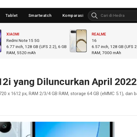
Tablet
Smartwatch
Komparasi
XIAOMI
REALME
Redmi Note 15 5G
16
6.77
inch,
128 GB (UFS 2.2), 6 GB
6.57
inch,
128 GB (UFS 2.
RAM
,
5520 mAh
RAM
,
7000 mAh
 12i yang Diluncurkan April 2022
h, 720 x 1612 px, RAM 2/3/4 GB RAM, storage 64 GB (eMMC 5.1), dan b