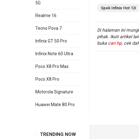
5G
Spek
Infinix
Hot 12i
Realme 16
Tecno Pova 7
Di halaman ini mungk
pihak. Ikuti artikel la
Infinix GT 50 Pro
buka
cari hp
, cek daf
Infinix Note 60 Ultra
Poco X8 Pro Max
Poco X8 Pro
WiFi
Wi-
:
Motorola Signature
Huawei Mate 80 Pro
Informasi lengkap 
situs hp
ini, kamu 
melalui segmen hp I
TRENDING NOW