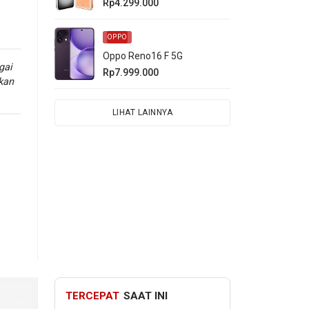
Rp4.299.000
OPPO
Oppo Reno16 F 5G
gai
Rp7.999.000
kan
LIHAT LAINNYA
TERCEPAT
SAAT INI