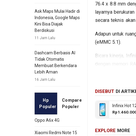
76.4 x 8.8 mm den
Ask Maps Mulai Hadir di
layarnya berukuran
Indonesia, Google Maps
secara teknis aka
Kini Bisa Diajak
Berdiskusi
Adapun untuk ruang
11 Jam Lalu
(eMMC 5.1).
Dashcam Berbasis AI
Bicara kinerja, In
Tidak Otomatis
dengan memori RAM
Membuat Berkendara
tersedia kamera be
Lebih Aman
baterainya mengus
16 Jam Lalu
spesifikasi kunci In
DISEBUT
DI ARTIK
Hp
Compare
Infinix Hot 1
Populer
Populer
Rp1.460.00
Oppo A6x 4G
EXPLORE
MORE
Xiaomi Redmi Note 15