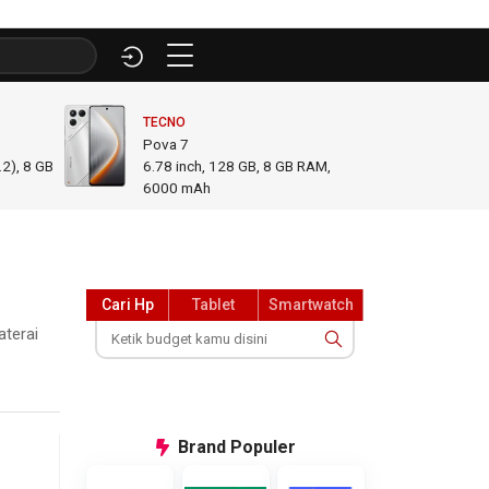
TECNO
INFINI
Pova 7
GT 50
2), 8 GB
6.78
inch,
128 GB, 8 GB RAM
,
6.78
i
6000 mAh
GB R
Cari Hp
Tablet
Smartwatch
aterai
Brand
Populer